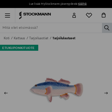
Lue lisää MyStockmann-jäsenyydestä
täältä
Menu
la
ETSI KAIKKI
NAISET
MIEHET
LAPSET
KOTI
KOSMETIIK
Koti
Kattaus
Tarjoiluastiat
Tarjoilulautaset
ETUKUPONKITUOTE