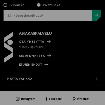
Suomeksi
På svenska
ASIAKASPALVELU
OTA YHTEYTTÄ
+358 9 1211(pvm/mpm)
USEIN KYSYTTYÄ
ETUJEN EHDOT
NÄYTÄ VALIKKO
TUKI & INFO
Instagram
Facebook
Pinterest
AJANKOHTAISTA