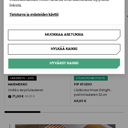
& klevering Sp. B.V.
linkistä.
Tietoturva ja evästeiden käyttö
Valmistajan osoite
Asterweg 15E, 1031 HL Amsterdam, The Netherlands
MUOKKAA ASETUKSIA
Digitaalinen osoite
HYLKÄÄ KAIKKI
webshop@klevering.nl
HYVÄKSY KAIKKI
Avainsanat
&klevering, tarjoilulautanen, kala-lautanen,
JÄSENETU –20%
ETUKUPONKITUOTE
koristeellinen lautanen, dolomiittilautanen,
MARIMEKKO
PIP STUDIO
ruokailuvälineet
Unikko-tarjoilulautanen
Lily&Lotus Moon Delight -
posliinilautanen 32 cm
Discounted Price
Original Price
71,00 €
89,00 €
Original Price
49,95 €