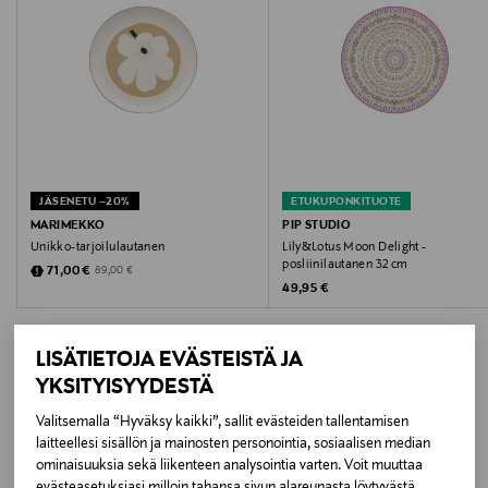
Hoito-ohjeet
Käsinpesu suositeltavaa. Ei sovellu mikroaaltouuniin.
Väri
MULTICOLOR
Koko
JÄSENETU –20%
ETUKUPONKITUOTE
MARIMEKKO
PIP STUDIO
38 x 18 x 1 CM
Unikko-tarjoilulautanen
Lily&Lotus Moon Delight -
posliinilautanen 32 cm
Discounted Price
Original Price
71,00 €
89,00 €
Original Price
Valmistusmaa
49,95 €
Kiina
LISÄTIETOJA EVÄSTEISTÄ JA
Valmistajan tuotenumero
YKSITYISYYDESTÄ
2797-38
Valitsemalla “Hyväksy kaikki”, sallit evästeiden tallentamisen
LISÄÄ KIINNOSTAVIA
laitteellesi sisällön ja mainosten personointia, sosiaalisen median
ominaisuuksia sekä liikenteen analysointia varten. Voit muuttaa
Valmistaja
TUOTTEITA
evästeasetuksiasi milloin tahansa sivun alareunasta löytyvästä