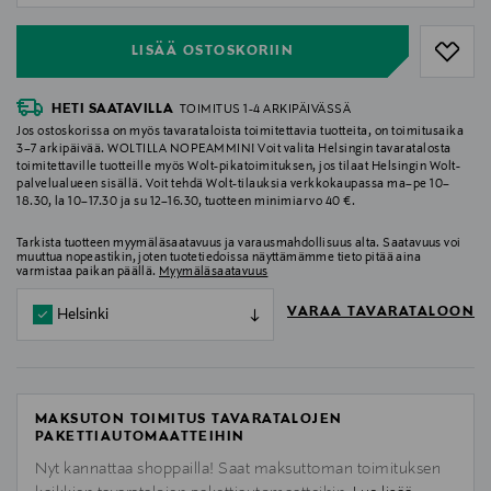
LISÄÄ OSTOSKORIIN
HETI SAATAVILLA
TOIMITUS 1-4 ARKIPÄIVÄSSÄ
Jos ostoskorissa on myös tavarataloista toimitettavia tuotteita, on toimitusaika
3–7 arkipäivää. WOLTILLA NOPEAMMIN! Voit valita Helsingin tavaratalosta
toimitettaville tuotteille myös Wolt-pikatoimituksen, jos tilaat Helsingin Wolt-
palvelualueen sisällä. Voit tehdä Wolt-tilauksia verkkokaupassa ma–pe 10–
18.30, la 10–17.30 ja su 12–16.30, tuotteen minimiarvo 40 €.
Tarkista tuotteen myymäläsaatavuus ja varausmahdollisuus alta. Saatavuus voi
muuttua nopeastikin, joten tuotetiedoissa näyttämämme tieto pitää aina
varmistaa paikan päällä.
Myymäläsaatavuus
VARAA TAVARATALOON
Helsinki
MAKSUTON TOIMITUS TAVARATALOJEN
PAKETTIAUTOMAATTEIHIN
Nyt kannattaa shoppailla! Saat maksuttoman toimituksen