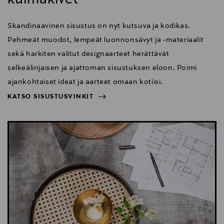
Skandinaavinen sisustus on nyt kutsuva ja kodikas.
Pehmeät muodot, lempeät luonnonsävyt ja -materiaalit
sekä harkiten valitut designaarteet herättävät
selkeälinjaisen ja ajattoman sisustuksen eloon. Poimi
ajankohtaiset ideat ja aarteet omaan kotiisi.
KATSO SISUSTUSVINKIT
NÄYTÄ VÄHEMMÄN
KATSO SISUSTUSVINKIT