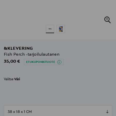
&KLEVERING
Fish Perch -tarjoilulautanen
Original Price
35,00 €
ETUKUPONKITUOTE
Valitse
Väri
null
null