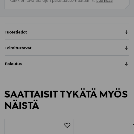
kaikkien tavaratalojen pakettiautomaatteihin.
Lue lisää
Tuotetiedot
Täydennä arki- ja juhlakattaukset Fish Perch -
Toimitustavat
tarjoilulautasella, joka tuo iloa ja väriä sisustukseen.
Lautanen on käsinmaalattu upeilla väriyhdistelmillä ja
Nouto tavaratalosta
sopii täydellisesti illanistujaisiin ystävien ja perheen
Palautus
0,00 €
kanssa. Sen mitat ovat 38 x 18 x 1 cm. Valmistettu
Meille on hyvin tärkeää, että olet tyytyväinen tilaukseesi. Voit
kestävästä dolomiitista.
Toimitus automaattiin tai noutopisteeseen
palauttaa tilaamasi tuotteen 30 vuorokauden kuluessa
0,00 € – 4,90 €
tuotteen vastaanottamisesta. Palauttaminen on maksutonta
Tuotenumero
SAATTAISIT TYKÄTÄ MYÖS
eikä sinun tarvitse ilmoittaa palautuksesta etukäteen.
Kotiinkuljetus
177773998
7,90 €–50,00 € kuljetusyhtiöstä ja tuotteen koosta riippuen
NÄISTÄ
LUE TARKEMMAT PALAUTUSOHJEET
Pikatoimitus Wolt
Materiaali
Alk. 6,90 €, kun toimitus on saatavilla valittuun
osoitteeseen.
Dolomiitti