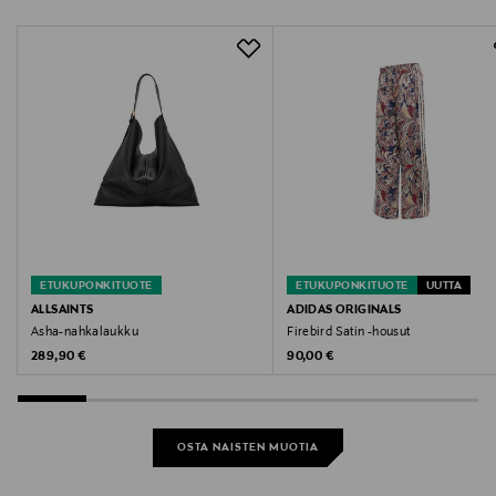
ETUKUPONKITUOTE
ETUKUPONKITUOTE
UUTTA
ALLSAINTS
ADIDAS ORIGINALS
Asha-nahkalaukku
Firebird Satin -housut
Original Price
Original Price
289,90 €
90,00 €
OSTA NAISTEN MUOTIA