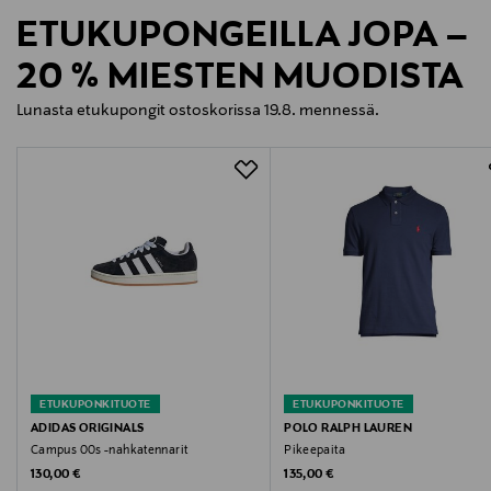
ETUKUPONGEILLA JOPA –
20 % MIESTEN MUODISTA
Lunasta etukupongit ostoskorissa 19.8. mennessä.
ETUKUPONKITUOTE
ETUKUPONKITUOTE
ADIDAS ORIGINALS
POLO RALPH LAUREN
Campus 00s -nahkatennarit
Pikeepaita
Original Price
Original Price
130,00 €
135,00 €