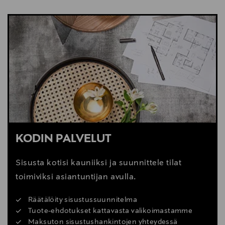
NÄYTÄ VÄHEMMÄN
LUE VINKIT
KODIN PALVELUT
Sisusta kotisi kauniiksi ja suunnittele tilat
toimiviksi asiantuntijan avulla.
Räätälöity sisustussuunnitelma
Tuote-ehdotukset kattavasta valikoimastamme
Maksuton sisustushankintojen yhteydessä