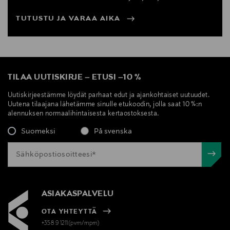
TUTUSTU JA VARAA AIKA
TILAA UUTISKIRJE
–
ETUSI
–
10 %
Uutiskirjeestämme löydät parhaat edut ja ajankohtaiset uutuudet.
Uutena tilaajana lähetämme sinulle etukoodin, jolla saat 10 %:n
alennuksen normaalihintaisesta kertaostoksesta.
Suomeksi
På svenska
ASIAKASPALVELU
OTA YHTEYTTÄ
+358 9 1211(pvm/mpm)