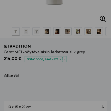
&TRADITION
Caret MF1 -pöytävalaisin ladattava silk grey
Original Price
214,00 €
OSTA 1000€, SAAT –15%
Valitse
Väri
null
null