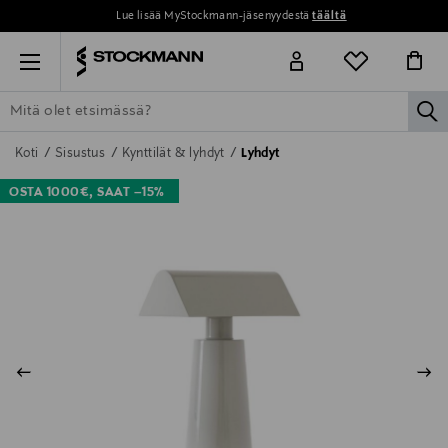
Lue lisää MyStockmann-jäsenyydestä
täältä
Menu
la
ETSI KAIKKI
NAISET
MIEHET
LAPSET
KOTI
KOSMETIIK
Koti
Sisustus
Kynttilät & lyhdyt
Lyhdyt
OSTA 1000€, SAAT –15%