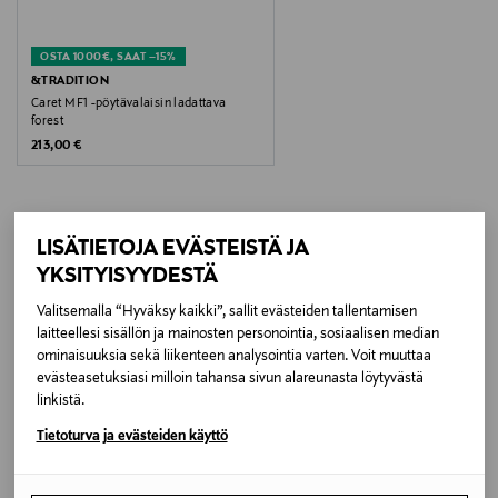
Koko
OSTA 1000€, SAAT –15%
10 x 15 x 22 cm
&TRADITION
Caret MF1 -pöytävalaisin ladattava
forest
Valmistusmaa
Original Price
213,00 €
Kiina
Valmistajan tuotenumero
LISÄTIETOJA EVÄSTEISTÄ JA
VP7293000058
LISÄÄ KIINNOSTAVIA
YKSITYISYYDESTÄ
TUOTTEITA
Valitsemalla “Hyväksy kaikki”, sallit evästeiden tallentamisen
Valmistaja
laitteellesi sisällön ja mainosten personointia, sosiaalisen median
&Tradition A/S
ominaisuuksia sekä liikenteen analysointia varten. Voit muuttaa
evästeasetuksiasi milloin tahansa sivun alareunasta löytyvästä
linkistä.
Valmistajan osoite
Tietoturva ja evästeiden käyttö
Kronprinsessegade 4, 1306 Copenhagen K, Denmark