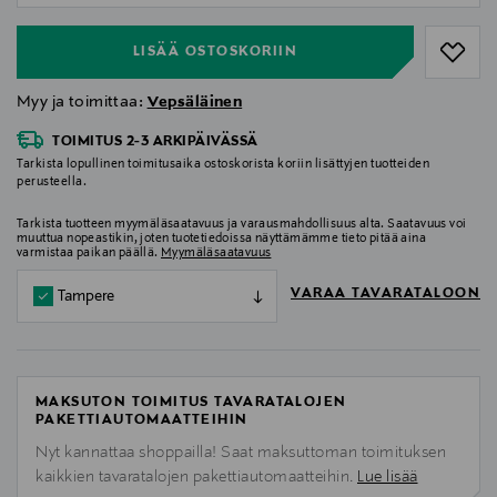
LISÄÄ OSTOSKORIIN
Myy ja toimittaa:
Vepsäläinen
TOIMITUS 2-3 ARKIPÄIVÄSSÄ
Tarkista lopullinen toimitusaika ostoskorista koriin lisättyjen tuotteiden
perusteella.
Tarkista tuotteen myymäläsaatavuus ja varausmahdollisuus alta. Saatavuus voi
muuttua nopeastikin, joten tuotetiedoissa näyttämämme tieto pitää aina
varmistaa paikan päällä.
Myymäläsaatavuus
VARAA TAVARATALOON
Tampere
MAKSUTON TOIMITUS TAVARATALOJEN
PAKETTIAUTOMAATTEIHIN
Nyt kannattaa shoppailla! Saat maksuttoman toimituksen
kaikkien tavaratalojen pakettiautomaatteihin.
Lue lisää