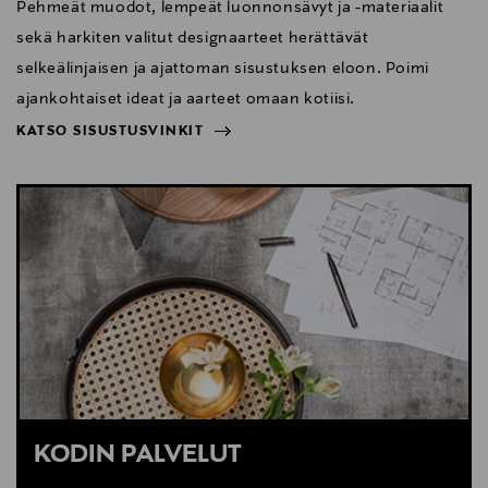
Pehmeät muodot, lempeät luonnonsävyt ja -materiaalit
sekä harkiten valitut designaarteet herättävät
selkeälinjaisen ja ajattoman sisustuksen eloon. Poimi
ajankohtaiset ideat ja aarteet omaan kotiisi.
KATSO SISUSTUSVINKIT
NÄYTÄ VÄHEMMÄN
KATSO SISUSTUSVINKIT
KODIN PALVELUT