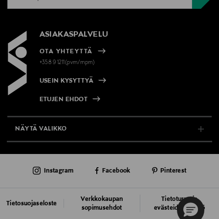
ASIAKASPALVELU
OTA YHTEYTTÄ
+358 9 1211(pvm/mpm)
USEIN KYSYTTYÄ
ETUJEN EHDOT
NÄYTÄ VALIKKO
TUKI & INFO
Instagram
Facebook
Pinterest
AJANKOHTAISTA
PALVELUT
Verkkokaupan
Tietoturva ja
Tietosuojaseloste
sopimusehdot
evästeiden käyttö