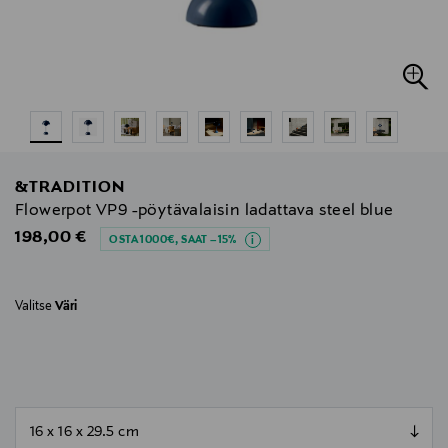
&TRADITION
Flowerpot VP9 -pöytävalaisin ladattava steel blue
Original Price
198,00 €
OSTA 1000€, SAAT –15%
Valitse
Väri
null
null