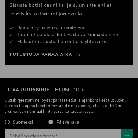
Sisusta kotisi kauniiksi ja suunnittele tilat
toimiviksi asiantuntijan avulla.
Räätälöity sisustussuunnitelma
Tuote-ehdotukset kattavasta valikoimastamme
Maksuton sisustushankintojen yhteydessä
TUTUSTU JA VARAA AIKA
TILAA UUTISKIRJE
–
ETUSI
–
10 %
Uutiskirjeestämme löydät parhaat edut ja ajankohtaiset uutuudet.
Uutena tilaajana lähetämme sinulle etukoodin, jolla saat 10 %:n
alennuksen normaalihintaisesta kertaostoksesta.
Suomeksi
På svenska