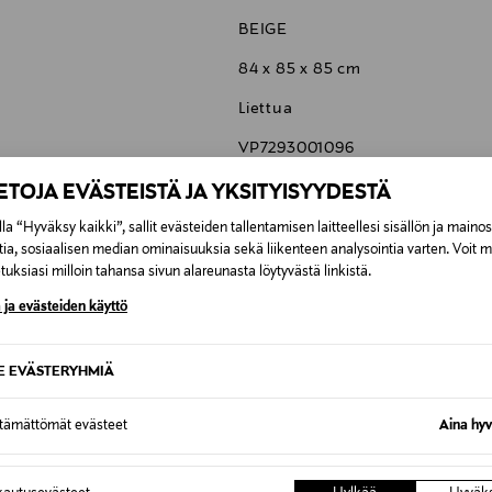
BEIGE
84 x 85 x 85 cm
Liettua
VP7293001096
&Tradition A/S
IETOJA EVÄSTEISTÄ JA YKSITYISYYDESTÄ
Kronprinsessegade 4, 1306 Co
la “Hyväksy kaikki”, sallit evästeiden tallentamisen laitteellesi sisällön ja maino
tia, sosiaalisen median ominaisuuksia sekä liikenteen analysointia varten. Voit 
info@andtradition.com
uksiasi milloin tahansa sivun alareunasta löytyvästä linkistä.
 ja evästeiden käyttö
SE EVÄSTERYHMIÄ
6,90 €
ttämättömät evästeet
Aina hyv
6,90 €