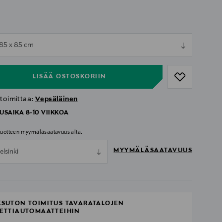
ull
 85 x 85 cm
ull
LISÄÄ OSTOSKORIIN
 toimittaa:
Vepsäläinen
USAIKA 8-10 VIIKKOA
 tuotteen myymäläsaatavuus alta.
MYYMÄLÄSAATAVUUS
elsinki
SUTON TOIMITUS TAVARATALOJEN
ETTIAUTOMAATTEIHIN