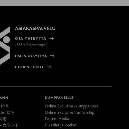
ASIAKASPALVELU
OTA YHTEYTTÄ
+358 9 1211(pvm/mpm)
USEIN KYSYTTYÄ
ETUJEN EHDOT
MANN
KUMPPANEILLE
t 10 %
Online Exclusive -kumppanuus
ster 10 %
Online Exclusive Partnership
优惠
Partner Media
スカウント
Liiketilat ja -paikat