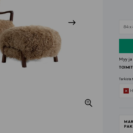
n
84 x
n
Myy ja
TOIMIT
Tarkista
H
MAK
PAK