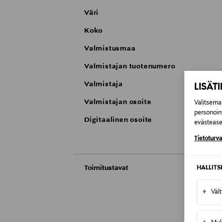
Väri
Koko
Valmistusmaa
Valmistajan tuotenumero
Valmistaja
LISÄT
Valmistajan osoite
Valitsemal
personoin
Digitaalinen osoite
evästeaset
Tietoturva
Toimitustavat
HALLIT
Automaatti tai noutopiste
+
Väl
Toimitusaika 8-10 viikkoa
Kotiinkuljetus