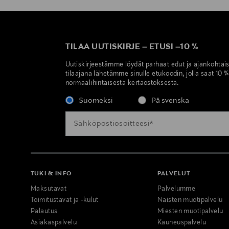
TILAA UUTISKIRJE
–
ETUSI
–
10 %
Uutiskirjeestämme löydät parhaat edut ja ajankohtai
tilaajana lähetämme sinulle etukoodin, jolla saat 10 
normaalihintaisesta kertaostoksesta.
Suomeksi
På svenska
TUKI & INFO
PALVELUT
Maksutavat
Palvelumme
Toimitustavat ja -kulut
Naisten muotipalvelu
Palautus
Miesten muotipalvelu
Asiakaspalvelu
Kauneuspalvelu