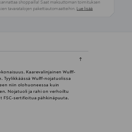
kannattaa shoppailla! Saat maksuttoman toimituksen
kien tavaratalojen pakettiautomaatteihin.
Lue lisää
kokonaisuus. Kaarevalinjainen Wulff-
e. Tyylikkäässä Wulff-nojatuolissa
kseen niin olohuoneessa kuin
. Nojatuoli ja rahi on verhoiltu
vat FSC-sertifioitua pähkinäpuuta.