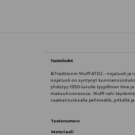
Tuotetiedot
&Traditionin Wulff ATD2 - nojatuoli ja
nojatuoli on syntynyt kunnianosoitukse
yhdistyy 1930-luvulle tyypillinen ilme
makuuhuoneessa. Wulff-rahi täydentää 
vaaleanruskealla pehmeällä, pitkällä ja
Tuotenumero
Materiaali