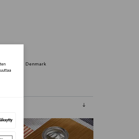
penhagen K, Denmark
sten
muuttaa
äksytty