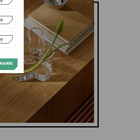
sy
sy
sy
KAIKKI