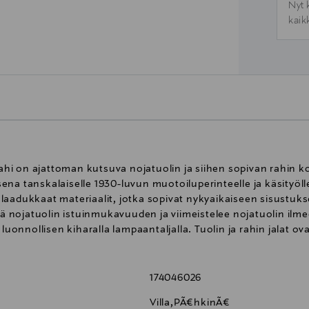
Nyt 
kaik
 rahi on ajattoman kutsuva nojatuolin ja siihen sopivan rahin 
na tanskalaiselle 1930-luvun muotoiluperinteelle ja käsityöll
 ja laadukkaat materiaalit, jotka sopivat nykyaikaiseen sisustu
nojatuolin istuinmukavuuden ja viimeistelee nojatuolin ilmeen
 luonnollisen kiharalla lampaantaljalla. Tuolin ja rahin jalat o
174046026
Villa,PÃ¤hkinÃ¤