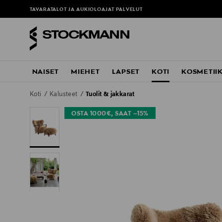
TAVARATALOT JA AUKIOLOAJAT
PALVELUT
NAISET
MIEHET
LAPSET
KOTI
KOSMETII
Koti
Kalusteet
Tuolit & jakkarat
OSTA 1000€, SAAT –15%