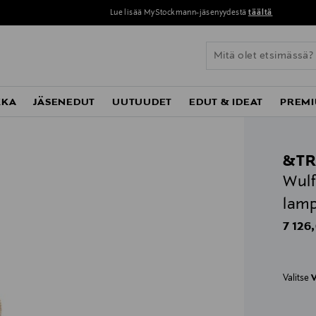
Lue lisää MyStockmann-jäsenyydestä
täältä
KKA
JÄSENEDUT
UUTUUDET
EDUT & IDEAT
PREMI
&TR
Wulf
lamp
Origin
7 126
Valitse
V