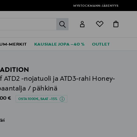
MYSTOCKMANN-JÄSENYYS
label.header.go
UM-MERKIT
KAUSIALE JOPA –40 %
OUTLET
ADITION
f ATD2 -nojatuoli ja ATD3-rahi Honey-
aantalja / pähkinä
al Price
,00 €
OSTA 1000€, SAAT –15%
äri