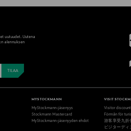
set uutuudet. Uutena
%:n alennuksen
MYSTOCKMANN
VISIT STOCK
MyStockmann-jäsenyys
Visitor discoun
Stockmann Mastercard
Förmån för turi
MyStockmann-jäsenyyden ehdot
游客享受九折
ビジターディ