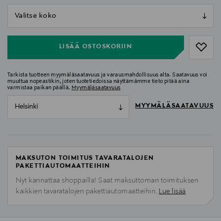
null
null
LISÄÄ OSTOSKORIIN
Tarkista tuotteen myymäläsaatavuus ja varausmahdollisuus alta. Saatavuus voi
muuttua nopeastikin, joten tuotetiedoissa näyttämämme tieto pitää aina
varmistaa paikan päällä.
Myymäläsaatavuus
MYYMÄLÄSAATAVUUS
Helsinki
MAKSUTON TOIMITUS TAVARATALOJEN
PAKETTIAUTOMAATTEIHIN
Nyt kannattaa shoppailla! Saat maksuttoman toimituksen
kaikkien tavaratalojen pakettiautomaatteihin.
Lue lisää