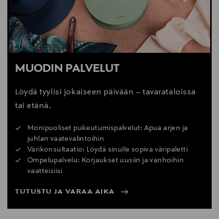
MUODIN PALVELUT
Löydä tyylisi jokaiseen päivään – tavarataloissa
tai etänä.
Monipuoliset pukeutumispalvelut: Apua arjen ja
juhlan vaatevalintoihin
Värikonsultaatio: Löydä sinulle sopiva väripaletti
Ompelupalvelu: Korjaukset uusiin ja vanhoihin
vaatteisiisi
TUTUSTU JA VARAA AIKA