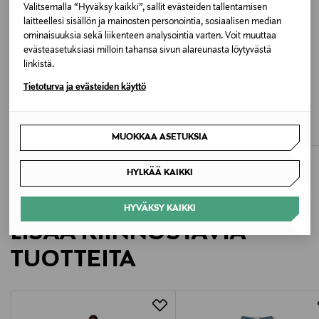
Valitsemalla “Hyväksy kaikki”, sallit evästeiden tallentamisen
Väri
laitteellesi sisällön ja mainosten personointia, sosiaalisen median
ominaisuuksia sekä liikenteen analysointia varten. Voit muuttaa
LIGHT BLUE
evästeasetuksiasi milloin tahansa sivun alareunasta löytyvästä
linkistä.
Valmistusmaa
Tietoturva ja evästeiden käyttö
ALE –60%
ALE –60%
Tunisia
A+MORE
SKALL STUDIO
Tahiti-shortsit
Edgar-shortsit
Valmistajan tuotenumero
Discounted Price
Discounted Price
Original Price
Original Price
13,90 €
55,60 €
34,90 €
140,00 €
MUOKKAA ASETUKSIA
7U8E0U03
HYLKÄÄ KAIKKI
Valmistaja
HYVÄKSY KAIKKI
Seven for all Mandkind International SAGL
LISÄÄ KIINNOSTAVIA
Valmistajan osoite
TUOTTEITA
Via Penate 4, Mendrisio, 6850, Switzerland
Digitaalinen osoite