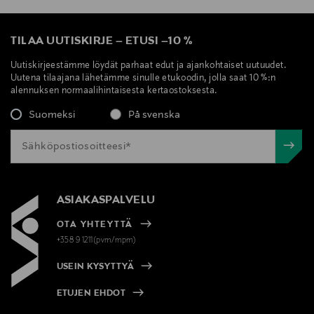
TILAA UUTISKIRJE
–
ETUSI
–
10 %
Uutiskirjeestämme löydät parhaat edut ja ajankohtaiset uutuudet.
Uutena tilaajana lähetämme sinulle etukoodin, jolla saat 10 %:n
alennuksen normaalihintaisesta kertaostoksesta.
Suomeksi
På svenska
ASIAKASPALVELU
OTA YHTEYTTÄ
+358 9 1211(pvm/mpm)
USEIN KYSYTTYÄ
ETUJEN EHDOT