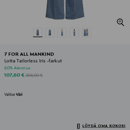
7 FOR ALL MANKIND
Lotta Tailorless Iris -farkut
60% Alennus
Original Price
Discounted Price
107,60 €
269,00 €
Valitse
Väri
LÖYDÄ OMA KOKOSI