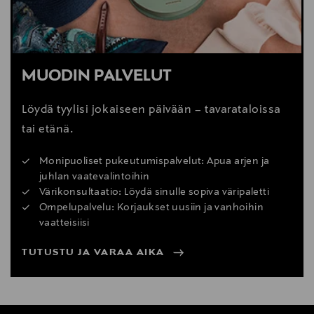
MUODIN PALVELUT
Löydä tyylisi jokaiseen päivään – tavarataloissa
tai etänä.
Monipuoliset pukeutumispalvelut: Apua arjen ja
juhlan vaatevalintoihin
Värikonsultaatio: Löydä sinulle sopiva väripaletti
Ompelupalvelu: Korjaukset uusiin ja vanhoihin
vaatteisiisi
TUTUSTU JA VARAA AIKA