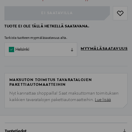
EI SAATAVILLA
TUOTE EI OLE TÄLLÄ HETKELLÄ SAATAVANA.
Tarkista tuotteen myymäläsaatavuus alta.
MYYMÄLÄSAATAVUUS
Helsinki
MAKSUTON TOIMITUS TAVARATALOJEN
PAKETTIAUTOMAATTEIHIN
Nyt kannattaa shoppailla! Saat maksuttoman toimituksen
kaikkien tavaratalojen pakettiautomaatteihin.
Lue lisää
Tuotetiedot