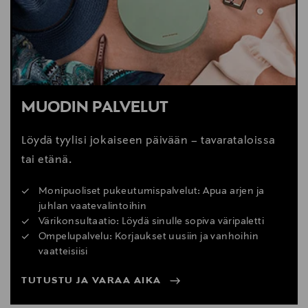
MUODIN PALVELUT
Löydä tyylisi jokaiseen päivään – tavarataloissa
tai etänä.
Monipuoliset pukeutumispalvelut: Apua arjen ja
juhlan vaatevalintoihin
Värikonsultaatio: Löydä sinulle sopiva väripaletti
Ompelupalvelu: Korjaukset uusiin ja vanhoihin
vaatteisiisi
TUTUSTU JA VARAA AIKA