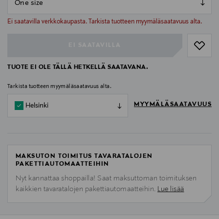
null
null
Ei saatavilla verkkokaupasta. Tarkista tuotteen myymäläsaatavuus alta.
EI SAATAVILLA
TUOTE EI OLE TÄLLÄ HETKELLÄ SAATAVANA.
Tarkista tuotteen myymäläsaatavuus alta.
MYYMÄLÄSAATAVUUS
Helsinki
MAKSUTON TOIMITUS TAVARATALOJEN
PAKETTIAUTOMAATTEIHIN
Nyt kannattaa shoppailla! Saat maksuttoman toimituksen
kaikkien tavaratalojen pakettiautomaatteihin.
Lue lisää