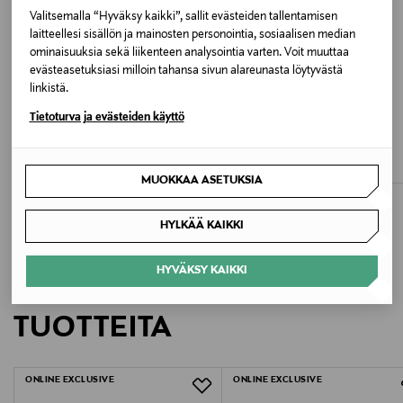
Käsinpesu tai konepesu villapesuohjelmalla max. 30
Valitsemalla “Hyväksy kaikki”, sallit evästeiden tallentamisen
asteessa
laitteellesi sisällön ja mainosten personointia, sosiaalisen median
ominaisuuksia sekä liikenteen analysointia varten. Voit muuttaa
evästeasetuksiasi milloin tahansa sivun alareunasta löytyvästä
Väri
linkistä.
GREY MELANGE
ETUKUPONKITUOTE
ETUKUPONKITUOTE
UUTTA
Tietoturva ja evästeiden käyttö
A+MORE
BALMUIR
Koko
Alda-kashmirpanta
Lausanne-panta
Original Price
Original Price
49,90 €
50,00 €
One size
MUOKKAA ASETUKSIA
Valmistusmaa
HYLKÄÄ KAIKKI
Kiina
HYVÄKSY KAIKKI
LISÄÄ KIINNOSTAVIA
Valmistajan tuotenumero
TUOTTEITA
2510 CAMILLE_AA
Valmistaja
ONLINE EXCLUSIVE
ONLINE EXCLUSIVE
Lindex Group Oyj