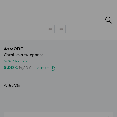
A+MORE
Camille-neulepanta
66% Alennus
Original Price
Discounted Price
5,00 €
14,90 €
OUTLET
Valitse
Väri