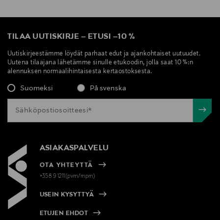
TILAA UUTISKIRJE
–
ETUSI
–
10 %
Uutiskirjeestämme löydät parhaat edut ja ajankohtaiset uutuudet.
Uutena tilaajana lähetämme sinulle etukoodin, jolla saat 10 %:n
alennuksen normaalihintaisesta kertaostoksesta.
Suomeksi
På svenska
ASIAKASPALVELU
OTA YHTEYTTÄ
+358 9 1211(pvm/mpm)
USEIN KYSYTTYÄ
ETUJEN EHDOT