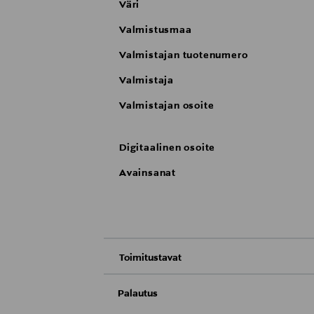
Väri
Valmistusmaa
Valmistajan tuotenumero
Valmistaja
Valmistajan osoite
Digitaalinen osoite
Avainsanat
Toimitustavat
Nouto tavaratalosta
Palautus