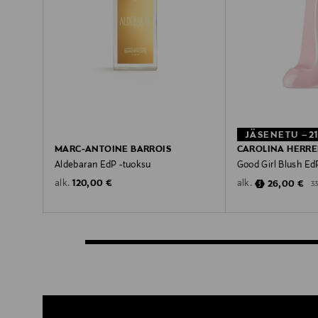
JÄSENETU –2
MARC-ANTOINE BARROIS
CAROLINA HERR
Aldebaran EdP -tuoksu
Good Girl Blush Ed
Original Price
Discounted 
Or
120,00 €
26,00 €
alk.
alk.
3