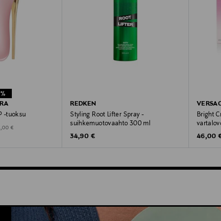
1%
ERA
REDKEN
VERSA
P -tuoksu
Styling Root Lifter Spray -
Bright C
suihkemuotovaahto 300 ml
vartalo
Price
iginal Price
3,00 €
Original Price
Original
34,90 €
46,00 