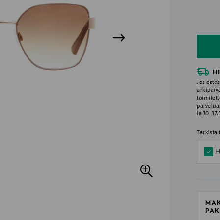
n
n
H
Jos ostos
arkipäiv
toimitett
palvelua
la 10–17
Tarkista
H
MAK
PAK