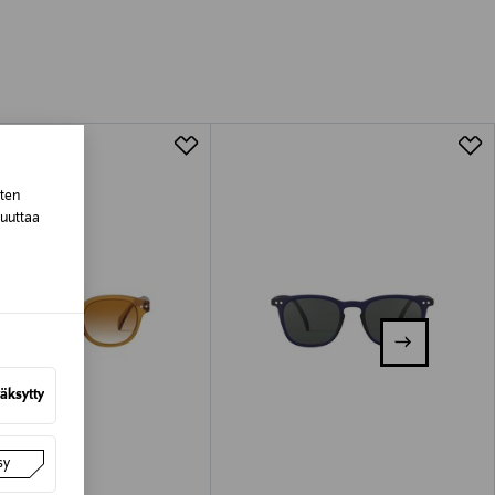
luessa tuotteen vastaanottamisesta.
tuotteen koosta riippuen
lla valittuun osoitteeseen.
sten
muuttaa
äksytty
sy