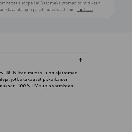
kannattaa shoppailla! Saat maksuttoman toimituksen
kien tavaratalojen pakettiautomaatteihin.
Lue lisää
yylillä. Niiden muotoilu on ajattoman
leja, jotka takaavat pitkäikäisen
emuksen. 100 % UV-suoja varmistaa