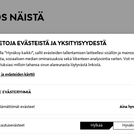
inen tilaukseesi. Voit palauttaa tilaamasi tuotteen 30 vuorokauden ku
0,00 € – 4,90 €
rvitse ilmoittaa palautuksesta etukäteen.
ÖS NÄISTÄ
7,90 €–50,00 € kuljetusyhtiöstä ja 
Alk. 6,90 €, kun toimitus on saatavi
IETOJA EVÄSTEISTÄ JA YKSITYISYYDESTÄ
la “Hyväksy kaikki”, sallit evästeiden tallentamisen laitteellesi sisällön ja maino
tia, sosiaalisen median ominaisuuksia sekä liikenteen analysointia varten. Voit 
uksiasi milloin tahansa sivun alareunasta löytyvästä linkistä.
 ja evästeiden käyttö
SE EVÄSTERYHMIÄ
ttämättömät evästeet
Aina hyv
autusevästeet
Hylkää
Hyväk