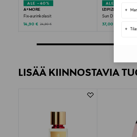
ALE –40%
ALE –30%
+
A+MORE
IZIPIZI
Mar
Fix-aurinkolasit
Sun D -aurinkolasit
Discounted Price
Discounted Price
Original Price
Original Pric
14,90 €
37,00 €
24,90 €
52,90 €
+
Til
LISÄÄ KIINNOSTAVIA TU