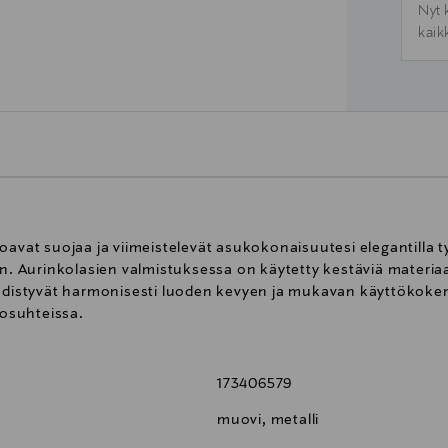
Nyt 
kaik
oavat suojaa ja viimeistelevät asukokonaisuutesi elegantilla t
in. Aurinkolasien valmistuksessa on käytetty kestäviä materiaa
 yhdistyvät harmonisesti luoden kevyen ja mukavan käyttökok
losuhteissa.
173406579
muovi, metalli