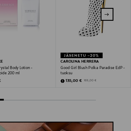
JÄSENETU –20%
CE
CAROLINA HERRERA
rystal Body Lotion -
Good Girl Blush Polka Paradise EdP -
voide 200 ml
tuoksu
 Price
Discounted Price
Original Price
€
135,00 €
169,00 €