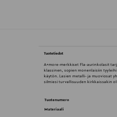
Tuotetiedot
A+more-merkkiset Fla-aurinkolasit tarj
klassinen, sopien monenlaisiin tyyleih
käytön. Lasien metalli- ja muoviosat
silmiesi turvallisuuden kirkkaissakin o
Tuotenumero
Materiaali