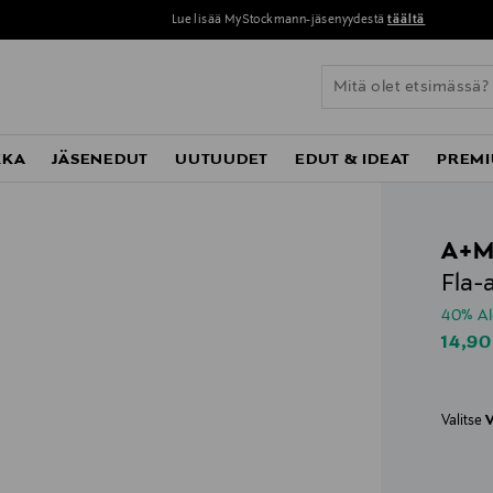
Lue lisää MyStockmann-jäsenyydestä
täältä
KKA
JÄSENEDUT
UUTUUDET
EDUT & IDEAT
PREMI
A+
Fla-
40% A
Disco
14,90
Valitse
V