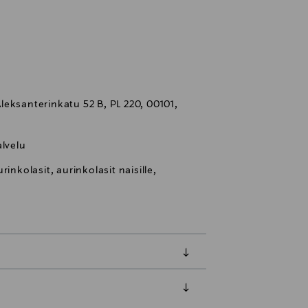
eksanterinkatu 52 B, PL 220, 00101,
lvelu
inkolasit, aurinkolasit naisille,