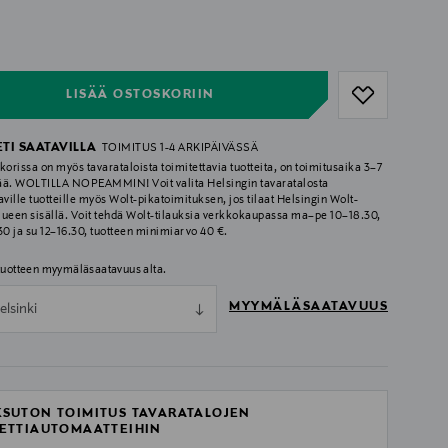
ull
ull
LISÄÄ OSTOSKORIIN
ETI SAATAVILLA
TOIMITUS 1-4 ARKIPÄIVÄSSÄ
korissa on myös tavarataloista toimitettavia tuotteita, on toimitusaika 3–7
ää. WOLTILLA NOPEAMMIN! Voit valita Helsingin tavaratalosta
aville tuotteille myös Wolt-pikatoimituksen, jos tilaat Helsingin Wolt-
lueen sisällä. Voit tehdä Wolt-tilauksia verkkokaupassa ma–pe 10–18.30,
.30 ja su 12–16.30, tuotteen minimiarvo 40 €.
 tuotteen myymäläsaatavuus alta.
MYYMÄLÄSAATAVUUS
elsinki
SUTON TOIMITUS TAVARATALOJEN
ETTIAUTOMAATTEIHIN