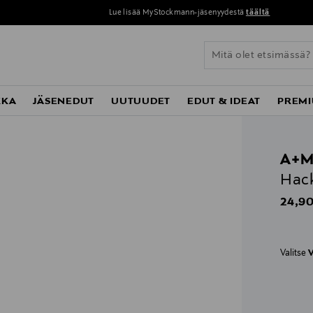
Lue lisää MyStockmann-jäsenyydestä
täältä
KKA
JÄSENEDUT
UUTUUDET
EDUT & IDEAT
PREMI
A+
Hac
Origin
24,90
Valitse
V