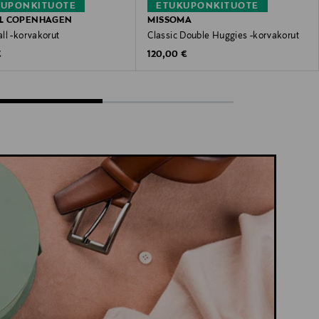
KUPONKITUOTE
ETUKUPONKITUOTE
L COPENHAGEN
MISSOMA
ll -korvakorut
Classic Double Huggies -korvakorut
 Price
Original Price
€
120,00 €