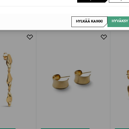
OTTEITA
HYVÄKSY 
HYLKÄÄ KAIKKI