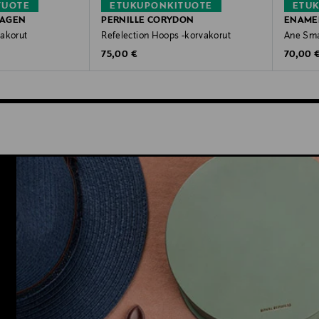
TUOTE
ETUKUPONKITUOTE
ETU
HAGEN
PERNILLE CORYDON
ENAME
vakorut
Refelection Hoops -korvakorut
Ane Sma
Original Price
Original
75,00 €
70,00 