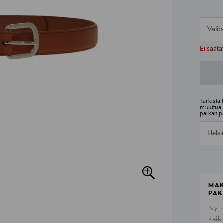
Vali
n
n
Ei saata
Tarkista
muuttua 
paikan p
Helsi
MAK
PAK
Nyt 
kaik