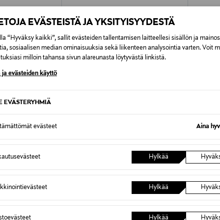
IETOJA EVÄSTEISTÄ JA YKSITYISYYDESTÄ
la “Hyväksy kaikki”, sallit evästeiden tallentamisen laitteellesi sisällön ja maino
tia, sosiaalisen median ominaisuuksia sekä liikenteen analysointia varten. Voit 
uksiasi milloin tahansa sivun alareunasta löytyvästä linkistä.
 ja evästeiden käyttö
SE EVÄSTERYHMIÄ
ttämättömät evästeet
Aina hyv
TUOTE
ETUKUPONKITUOTE
ETU
LAUREN
A+MORE
A+MOR
autusevästeet
Hylkää
Hyväk
Essi-nahkavyö
Eney-na
Original Price
Original
24,90 €
24,90 
kkinointievästeet
Hylkää
Hyväk
astoevästeet
Hylkää
Hyväk