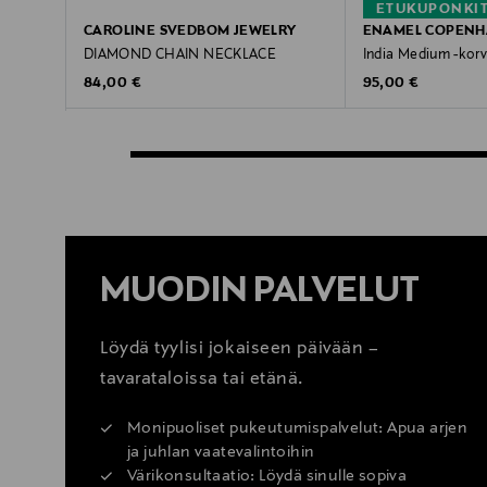
ETUKUPONKI
CAROLINE SVEDBOM JEWELRY
ENAMEL COPEN
DIAMOND CHAIN NECKLACE
India Medium -kor
Original Price
Original Price
84,00 €
95,00 €
MUODIN PALVELUT
Löydä tyylisi jokaiseen päivään –
tavarataloissa tai etänä.
Monipuoliset pukeutumispalvelut: Apua arjen
ja juhlan vaatevalintoihin
Värikonsultaatio: Löydä sinulle sopiva