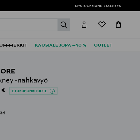
MYSTOCKMANN-JÄSENYYS
label.header.go
UM-MERKIT
KAUSIALE JOPA –40 %
OUTLET
MORE
kney -nahkavyö
al Price
 €
ETUKUPONKITUOTE
äri