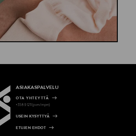
ASIAKASPALVELU
OTA YHTEYTTÄ
+358 9 1211(pvm/mpm)
USEIN KYSYTTYÄ
ETUJEN EHDOT