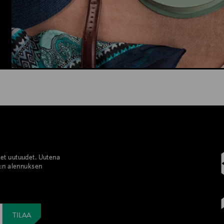
set uutuudet. Uutena
%:n alennuksen