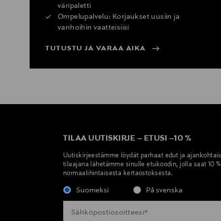
väripaletti
Ompelupalvelu: Korjaukset uusiin ja
vanhoihin vaatteisiisi
TUTUSTU JA VARAA AIKA
TILAA UUTISKIRJE
–
ETUSI
–
10 %
Uutiskirjeestämme löydät parhaat edut ja ajankohtai
tilaajana lähetämme sinulle etukoodin, jolla saat 10 
normaalihintaisesta kertaostoksesta.
Suomeksi
På svenska