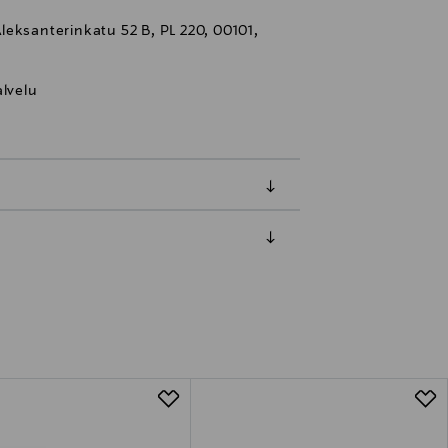
eksanterinkatu 52 B, PL 220, 00101,
lvelu
luessa tuotteen vastaanottamisesta.
tuotteen koosta riippuen
lla valittuun osoitteeseen.