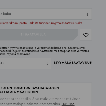
tse koko
ull
ull
villa verkkokaupasta. Tarkista tuotteen myymäläsaatavuus alta.
EI SAATAVILLA
 tuotteen myymäläsaatavuus ja varausmahdollisuus alta. Saatavuus voi
nopeastikin, joten tuotetiedoissa näyttämämme tieto pitää aina varmistaa
äällä.
Myymäläsaatavuus
MYYMÄLÄSAATAVUUS
nki
SUTON TOIMITUS TAVARATALOJEN
ETTIAUTOMAATTEIHIN
kannattaa shoppailla! Saat maksuttoman toimituksen
kien tavaratalojen pakettiautomaatteihin.
Lue lisää