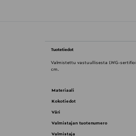
Tuotetiedot
Valmistettu vastuullisesta LWG-sertifioi
cm.
Materiaali
Kokotiedot
Väri
Valmistajan tuotenumero
Valmistaja