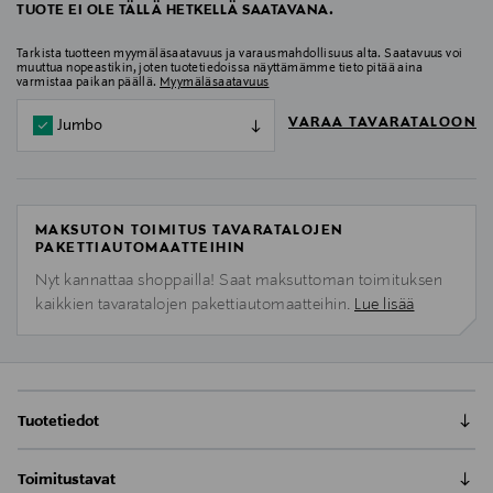
TUOTE EI OLE TÄLLÄ HETKELLÄ SAATAVANA.
Tarkista tuotteen myymäläsaatavuus ja varausmahdollisuus alta. Saatavuus voi
muuttua nopeastikin, joten tuotetiedoissa näyttämämme tieto pitää aina
varmistaa paikan päällä.
Myymäläsaatavuus
VARAA TAVARATALOON
Jumbo
MAKSUTON TOIMITUS TAVARATALOJEN
PAKETTIAUTOMAATTEIHIN
Nyt kannattaa shoppailla! Saat maksuttoman toimituksen
kaikkien tavaratalojen pakettiautomaatteihin.
Lue lisää
Tuotetiedot
Kasvojen ihoa kosteuttava ja silottava kangasnaamio
Toimitustavat
sisältää mm. melonia ja kiiviä, jotka virkistävät ja