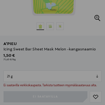
A'PIEU
Icing Sweet Bar Sheet Mask Melon -kangasnaamio
Original Price
1,50 €
71,43 €/1kg
null
null
Ei saatavilla verkkokaupasta. Tarkista tuotteen myymäläsaatavuus alta.
EI SAATAVILLA