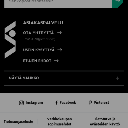
Leppävaarankatu 3-9, 02600 Espoo, Finland
Digitaalinen osoite
ASIAKASPALVELU
info@orientrade.com
OTA YHTEYTTÄ
+358 9 1211(pvm/mpm)
Avainsanat
USEIN KYSYTTYÄ
A'PIEU, kangasnaamio, ihonhoito, kasvojenhoito
ETUJEN EHDOT
NÄYTÄ VALIKKO
TUKI & INFO
Instagram
Facebook
Pinterest
AJANKOHTAISTA
PALVELUT
Verkkokaupan
Tietoturva ja
Tietosuojaseloste
sopimusehdot
evästeiden käyttö