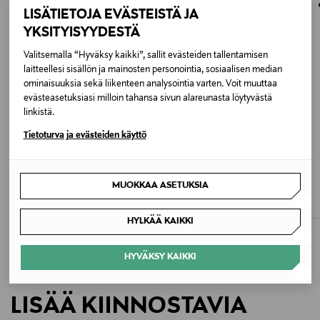
osoitteeseen.
LISÄTIETOJA EVÄSTEISTÄ JA
Kokotiedot
YKSITYISYYDESTÄ
Linssit 54 mm, nenäsilta 23 mm ja aisat 145 mm
Valitsemalla “Hyväksy kaikki”, sallit evästeiden tallentamisen
laitteellesi sisällön ja mainosten personointia, sosiaalisen median
ominaisuuksia sekä liikenteen analysointia varten. Voit muuttaa
Väri
evästeasetuksiasi milloin tahansa sivun alareunasta löytyvästä
BLACK
linkistä.
Tietoturva ja evästeiden käyttö
Koko
ETUKUPONKITUOTE
ETUKUPONKITUOTE
One size
A.KJÆRBEDE
A.KJÆRBEDE
MUOKKAA ASETUKSIA
Marvin-aurinkolasit
Marvin-aurinkolasit
Valmistusmaa
Original Price
Original Price
29,95 €
29,95 €
HYLKÄÄ KAIKKI
Kiina
HYVÄKSY KAIKKI
Valmistajan tuotenumero
KL2106
LISÄÄ KIINNOSTAVIA