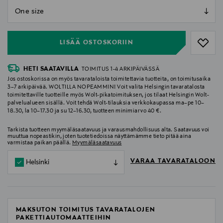
null
null
LISÄÄ OSTOSKORIIN
HETI SAATAVILLA
TOIMITUS 1-4 ARKIPÄIVÄSSÄ
Jos ostoskorissa on myös tavarataloista toimitettavia tuotteita, on toimitusaika
3–7 arkipäivää. WOLTILLA NOPEAMMIN! Voit valita Helsingin tavaratalosta
toimitettaville tuotteille myös Wolt-pikatoimituksen, jos tilaat Helsingin Wolt-
palvelualueen sisällä. Voit tehdä Wolt-tilauksia verkkokaupassa ma–pe 10–
18.30, la 10–17.30 ja su 12–16.30, tuotteen minimiarvo 40 €.
Tarkista tuotteen myymäläsaatavuus ja varausmahdollisuus alta. Saatavuus voi
muuttua nopeastikin, joten tuotetiedoissa näyttämämme tieto pitää aina
varmistaa paikan päällä.
Myymäläsaatavuus
VARAA TAVARATALOON
Helsinki
MAKSUTON TOIMITUS TAVARATALOJEN
PAKETTIAUTOMAATTEIHIN