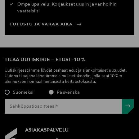
Ompelupalvelu: Korjaukset uusiin ja vanhoihin
vaatteisiisi
TUTUSTU JA VARAA AIKA
TILAA UUTISKIRJE
–
ETUSI
–
10 %
Uutiskirjeestämme löydät parhaat edut ja ajankohtaiset uutuudet.
Uutena tilaajana lähetämme sinulle etukoodin, jolla saat 10 %:n
alennuksen normaalihintaisesta kertaostoksesta.
Suomeksi
På svenska
ASIAKASPALVELU