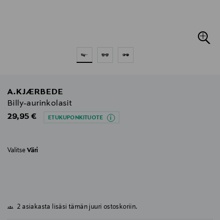
A.KJÆRBEDE
Billy-aurinkolasit
Original Price
29,95 €
ETUKUPONKITUOTE
Valitse
Väri
2 asiakasta lisäsi tämän juuri ostoskoriin.