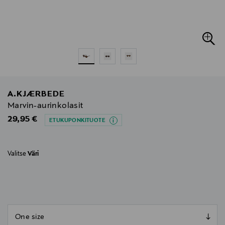
A.KJÆRBEDE
Marvin-aurinkolasit
Original Price
29,95 €
ETUKUPONKITUOTE
Valitse
Väri
null
null