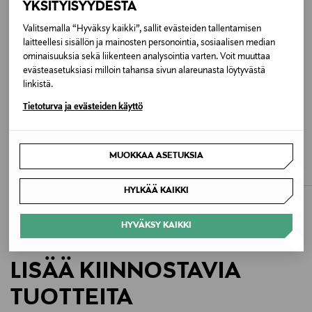
YKSITYISYYDESTÄ
Väri
Valitsemalla “Hyväksy kaikki”, sallit evästeiden tallentamisen
COQUINA
laitteellesi sisällön ja mainosten personointia, sosiaalisen median
ominaisuuksia sekä liikenteen analysointia varten. Voit muuttaa
evästeasetuksiasi milloin tahansa sivun alareunasta löytyvästä
Koko
linkistä.
One size
Tietoturva ja evästeiden käyttö
Valmistusmaa
ETUKUPONKITUOTE
ETUKUPONKITUOTE
A.KJÆRBEDE
A.KJÆRBEDE
Kiina
MUOKKAA ASETUKSIA
Pluto-aurinkolasit
Charlie-aurinkolasit
Original Price
Original Price
29,95 €
29,95 €
Valmistajan tuotenumero
HYLKÄÄ KAIKKI
KL1708-1
HYVÄKSY KAIKKI
Valmistaja
LISÄÄ KIINNOSTAVIA
A.Kjaerbede
TUOTTEITA
Valmistajan osoite