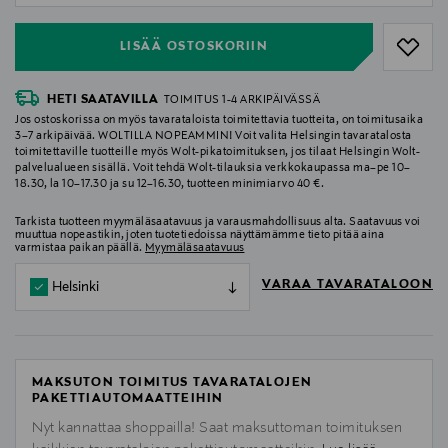
LISÄÄ OSTOSKORIIN
HETI SAATAVILLA
TOIMITUS 1-4 ARKIPÄIVÄSSÄ
Jos ostoskorissa on myös tavarataloista toimitettavia tuotteita, on toimitusaika
3–7 arkipäivää. WOLTILLA NOPEAMMIN! Voit valita Helsingin tavaratalosta
toimitettaville tuotteille myös Wolt-pikatoimituksen, jos tilaat Helsingin Wolt-
palvelualueen sisällä. Voit tehdä Wolt-tilauksia verkkokaupassa ma–pe 10–
18.30, la 10–17.30 ja su 12–16.30, tuotteen minimiarvo 40 €.
Tarkista tuotteen myymäläsaatavuus ja varausmahdollisuus alta. Saatavuus voi
muuttua nopeastikin, joten tuotetiedoissa näyttämämme tieto pitää aina
varmistaa paikan päällä.
Myymäläsaatavuus
VARAA TAVARATALOON
Helsinki
MAKSUTON TOIMITUS TAVARATALOJEN
PAKETTIAUTOMAATTEIHIN
Nyt kannattaa shoppailla! Saat maksuttoman toimituksen