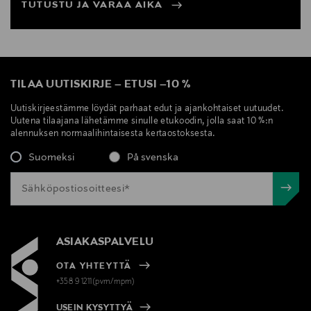
TUTUSTU JA VARAA AIKA
TILAA UUTISKIRJE
–
ETUSI
–
10 %
Uutiskirjeestämme löydät parhaat edut ja ajankohtaiset uutuudet.
Uutena tilaajana lähetämme sinulle etukoodin, jolla saat 10 %:n
alennuksen normaalihintaisesta kertaostoksesta.
Suomeksi
På svenska
ASIAKASPALVELU
OTA YHTEYTTÄ
+358 9 1211(pvm/mpm)
USEIN KYSYTTYÄ