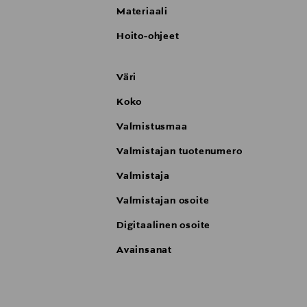
Materiaali
Hoito-ohjeet
Väri
Koko
Valmistusmaa
Valmistajan tuotenumero
Valmistaja
Valmistajan osoite
Digitaalinen osoite
Avainsanat