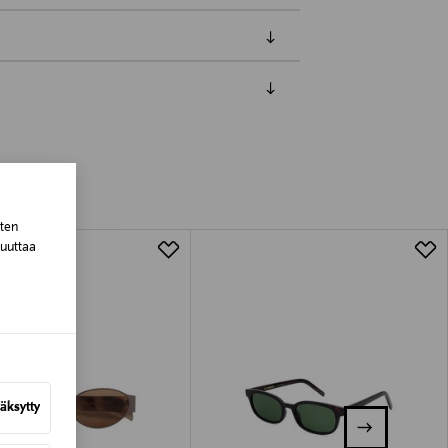
luessa tuotteen vastaanottamisesta.
tuotteen koosta riippuen
sten
lla valittuun osoitteeseen.
muuttaa
äksytty