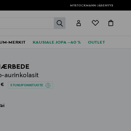
MYSTOCKMANN-JÄSENYYS
label.header.go
UM-MERKIT
KAUSIALE JOPA –40 %
OUTLET
JÆRBEDE
o-aurinkolasit
al Price
 €
ETUKUPONKITUOTE
äri