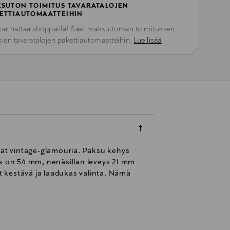
SUTON TOIMITUS TAVARATALOJEN
ETTIAUTOMAATTEIHIN
kannattaa shoppailla! Saat maksuttoman toimituksen
kien tavaratalojen pakettiautomaatteihin.
Lue lisää
ivät vintage-glamouria. Paksu kehys
eys on 54 mm, nenäsillan leveys 21 mm
at kestävä ja laadukas valinta. Nämä