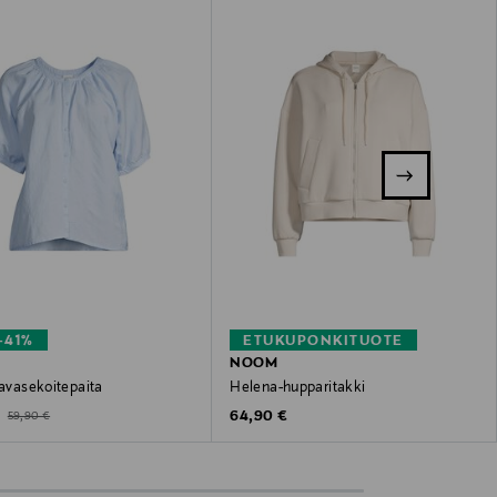
–41%
ETUKUPONKITUOTE
NOOM
lavasekoitepaita
Helena-hupparitakki
ted Price
Original Price
Original Price
€
64,90 €
59,90 €