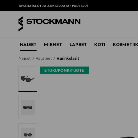
ä
TAVARATALOT JA AUKIOLOAJAT
PALVELUT
NAISET
MIEHET
LAPSET
KOTI
KOSMETII
Naiset
Asusteet
Aurinkolasit
ETUKUPONKITUOTE