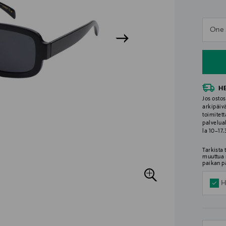
n
One 
n
H
Jos ostos
arkipäiv
toimitett
palvelua
la 10–17
Tarkista
muuttua 
paikan p
H