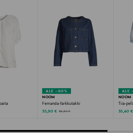
ALE –60%
ALE 
NOOM
NOOM
paita
Fernanda-farkkutakki
Tiia-pel
Discounted Price
Discoun
e
Original Price
35,90 €
35,40 
89,90 €