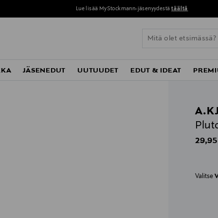
Perustoimitus 0 € yli 120 euron ostoksista!
KKA
JÄSENEDUT
UUTUUDET
EDUT & IDEAT
PREMI
A.K
Plut
Origin
29,95
Valitse
V