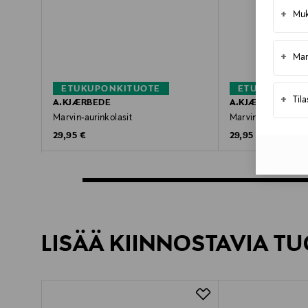
+
Muk
+
Mar
ETUKUPONKITUOTE
ETUKUPONKI
+
Til
A.KJÆRBEDE
A.KJÆRBEDE
Marvin-aurinkolasit
Marvin-aurinkolasi
Original Price
Original Price
29,95 €
29,95 €
LISÄÄ KIINNOSTAVIA TU