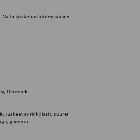
la. Vältä kosketusta kemikaalien
by, Denmark
it, ruskeat aurinkolasit, suuret
age, glamour