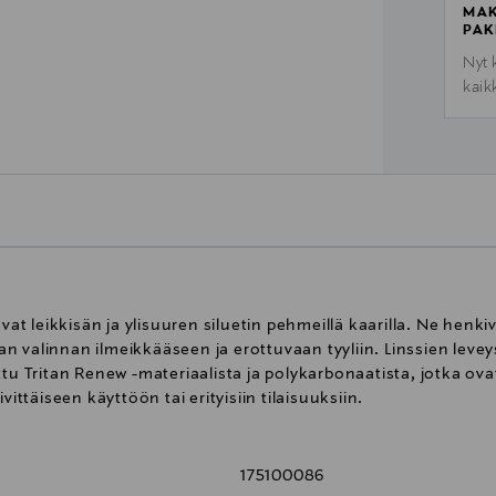
MAK
PAK
Nyt 
kaik
t leikkisän ja ylisuuren siluetin pehmeillä kaarilla. Ne henk
kean valinnan ilmeikkääseen ja erottuvaan tyyliin. Linssien lev
ttu Tritan Renew -materiaalista ja polykarbonaatista, jotka ov
vittäiseen käyttöön tai erityisiin tilaisuuksiin.
175100086