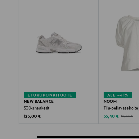
ETUKUPONKITUOTE
ALE –41%
NEW BALANCE
NOOM
530-sneakerit
Tiia-pellavasekoite
Original Price
Discounted Price
Original Pric
125,00 €
35,40 €
59,90 €