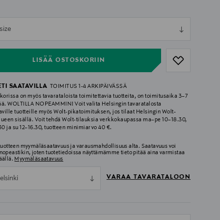
ull
size
ull
LISÄÄ OSTOSKORIIN
ETI SAATAVILLA
TOIMITUS 1-4 ARKIPÄIVÄSSÄ
korissa on myös tavarataloista toimitettavia tuotteita, on toimitusaika 3–7
ää. WOLTILLA NOPEAMMIN! Voit valita Helsingin tavaratalosta
aville tuotteille myös Wolt-pikatoimituksen, jos tilaat Helsingin Wolt-
lueen sisällä. Voit tehdä Wolt-tilauksia verkkokaupassa ma–pe 10–18.30,
.30 ja su 12–16.30, tuotteen minimiarvo 40 €.
 tuotteen myymäläsaatavuus ja varausmahdollisuus alta. Saatavuus voi
nopeastikin, joten tuotetiedoissa näyttämämme tieto pitää aina varmistaa
äällä.
Myymäläsaatavuus
VARAA TAVARATALOON
elsinki