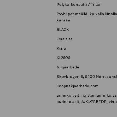
Polykarbonaatti / Tritan
Pyyhi pehmeällä, kuivalla liinal
kanssa.
BLACK
One size
Kiina
KL2606
A.Kjaerbede
Skovkrogen 6, 9400 Nørresund
info@akjaerbede.com
aurinkolasit, naisten aurinkolas
aurinkolasit, A.KJÆRBEDE, vint