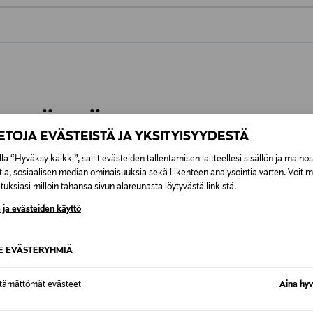
0,00 €
inen tilaukseesi. Voit palauttaa tilaamasi tuotteen 30 vuorokauden ku
0,00 € – 4,90 €
rvitse ilmoittaa palautuksesta etukäteen.
ÖS NÄISTÄ
7,90 €–50,00 € kuljetusyhtiöstä ja 
IETOJA EVÄSTEISTÄ JA YKSITYISYYDESTÄ
la “Hyväksy kaikki”, sallit evästeiden tallentamisen laitteellesi sisällön ja maino
Alk. 6,90 €, kun toimitus on saatavi
tia, sosiaalisen median ominaisuuksia sekä liikenteen analysointia varten. Voit 
uksiasi milloin tahansa sivun alareunasta löytyvästä linkistä.
 ja evästeiden käyttö
SE EVÄSTERYHMIÄ
ttämättömät evästeet
Aina hyv