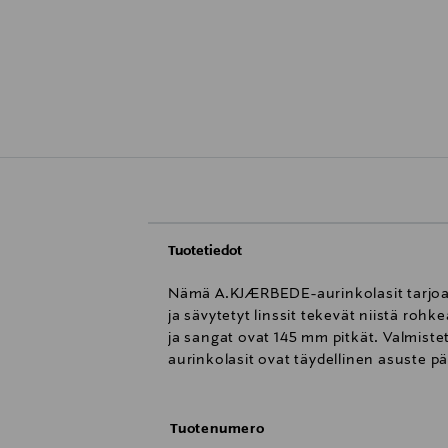
Tuotetiedot
Nämä A.KJÆRBEDE-aurinkolasit tarjoava
ja sävytetyt linssit tekevät niistä roh
ja sangat ovat 145 mm pitkät. Valmiste
aurinkolasit ovat täydellinen asuste päi
Tuotenumero