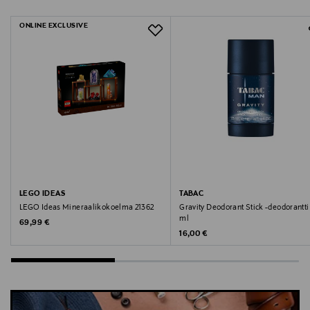
ONLINE EXCLUSIVE
Valmistajan osoite
Skovkrogen 6, 9400 Nørresundby, Denmark
Digitaalinen osoite
info@akjaerbede.com
Avainsanat
aurinkolasit, uv-suoja, kesä, a.kjaerbede, kjaerbede
lasit
LEGO IDEAS
TABAC
LEGO Ideas Mineraalikokoelma 21362
Gravity Deodorant Stick -deodorantti
ml
Original Price
69,99 €
Original Price
16,00 €