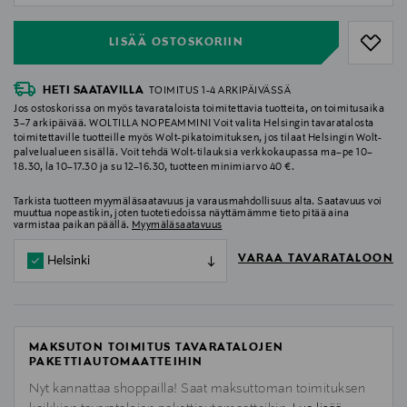
LISÄÄ OSTOSKORIIN
HETI SAATAVILLA
TOIMITUS 1-4 ARKIPÄIVÄSSÄ
Jos ostoskorissa on myös tavarataloista toimitettavia tuotteita, on toimitusaika
3–7 arkipäivää. WOLTILLA NOPEAMMIN! Voit valita Helsingin tavaratalosta
toimitettaville tuotteille myös Wolt-pikatoimituksen, jos tilaat Helsingin Wolt-
palvelualueen sisällä. Voit tehdä Wolt-tilauksia verkkokaupassa ma–pe 10–
18.30, la 10–17.30 ja su 12–16.30, tuotteen minimiarvo 40 €.
Tarkista tuotteen myymäläsaatavuus ja varausmahdollisuus alta. Saatavuus voi
muuttua nopeastikin, joten tuotetiedoissa näyttämämme tieto pitää aina
varmistaa paikan päällä.
Myymäläsaatavuus
VARAA TAVARATALOON
Helsinki
MAKSUTON TOIMITUS TAVARATALOJEN
PAKETTIAUTOMAATTEIHIN
Nyt kannattaa shoppailla! Saat maksuttoman toimituksen