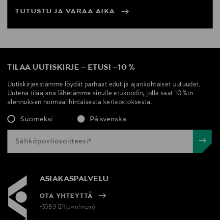
TUTUSTU JA VARAA AIKA
TILAA UUTISKIRJE
–
ETUSI
–
10 %
Uutiskirjeestämme löydät parhaat edut ja ajankohtaiset uutuudet.
Uutena tilaajana lähetämme sinulle etukoodin, jolla saat 10 %:n
alennuksen normaalihintaisesta kertaostoksesta.
Suomeksi
På svenska
ASIAKASPALVELU
OTA YHTEYTTÄ
+358 9 1211(pvm/mpm)