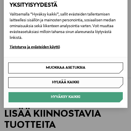
YKSITYISYYDESTÄ
Linssit 50 mm, nenäsilta 21 mm ja aisat 143 mm
Valitsemalla “Hyväksy kaikki”, sallit evästeiden tallentamisen
laitteellesi sisällön ja mainosten personointia, sosiaalisen median
Väri
ominaisuuksia sekä liikenteen analysointia varten. Voit muuttaa
evästeasetuksiasi milloin tahansa sivun alareunasta löytyvästä
BLACK
linkistä.
Tietoturva ja evästeiden käyttö
Koko
ETUKUPONKITUOTE
ETUKUPONKITUOTE
One size
A.KJÆRBEDE
A.KJÆRBEDE
Billy-aurinkolasit
Marvin-aurinkolasit
MUOKKAA ASETUKSIA
Valmistusmaa
Original Price
Original Price
29,95 €
29,95 €
Kiina
HYLKÄÄ KAIKKI
Valmistajan tuotenumero
HYVÄKSY KAIKKI
18315
LISÄÄ KIINNOSTAVIA
Valmistaja
TUOTTEITA
A.Kjaerbede