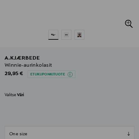
A.KJÆRBEDE
Winnie-aurinkolasit
Original Price
29,95 €
ETUKUPONKITUOTE
Valitse
Väri
null
null