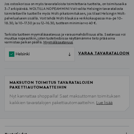
Jos ostoskorissa on myös tavarataloista toimitettavia tuotteita, on toimitusaika
3–7 arkipäivää. WOLTILLA NOPEAMMIN! Voit valita Helsingin tavaratalosta
toimitettaville tuotteille myös Wolt-pikatoimituksen, jos tilaat Helsingin Wolt-
palvelualueen sisällä. Voit tehdä Wolt-tilauksia verkkokaupassa ma–pe 10–
18.30, la 10–17.30 ja su 12–16.30, tuotteen minimiarvo 40 €.
Tarkista tuotteen myymäläsaatavuus ja varausmahdollisuus alta. Saatavuus voi
muuttua nopeastikin, joten tuotetiedoissa näyttämämme tieto pitää aina
varmistaa paikan päällä.
Myymäläsaatavuus
VARAA TAVARATALOON
Helsinki
MAKSUTON TOIMITUS TAVARATALOJEN
PAKETTIAUTOMAATTEIHIN
Nyt kannattaa shoppailla! Saat maksuttoman toimituksen
kaikkien tavaratalojen pakettiautomaatteihin.
Lue lisää