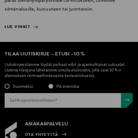
paras silmänympärysvoide turvotukseen, tummille
silmänalusille, kuivuuteen tai juonteisiin.
LUE VINKIT
NÄYTÄ VÄHEMMÄN
LUE VINKIT
TILAA UUTISKIRJE
–
ETUSI
–
10 %
Uutiskirjeestämme löydät parhaat edut ja ajankohtaiset uutuudet.
Uutena tilaajana lähetämme sinulle etukoodin, jolla saat 10 %:n
alennuksen normaalihintaisesta kertaostoksesta.
Suomeksi
På svenska
ASIAKASPALVELU
OTA YHTEYTTÄ