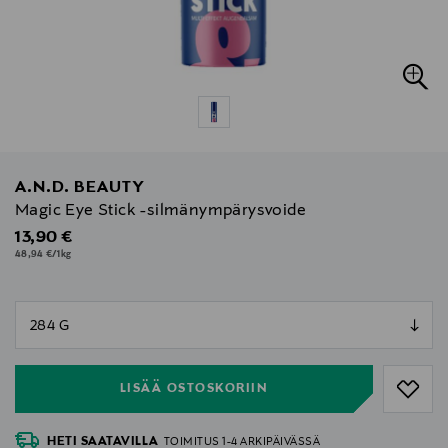
A.N.D. BEAUTY
Magic Eye Stick -silmänympärysvoide
Original Price
13,90 €
48,94 €/1kg
null
null
LISÄÄ OSTOSKORIIN
HETI SAATAVILLA
TOIMITUS 1-4 ARKIPÄIVÄSSÄ