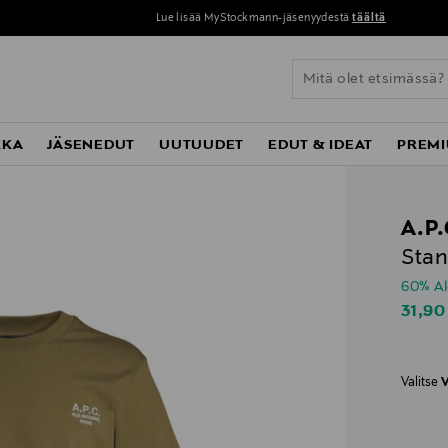
Lue lisää MyStockmann-jäsenyydestä
täältä
KKA
JÄSENEDUT
UUTUUDET
EDUT & IDEAT
PREMI
A.P.
Stan
60% A
Disco
31,90
Valitse
V