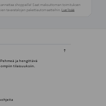
kannattaa shoppailla! Saat maksuttoman toimituksen
kien tavaratalojen pakettiautomaatteihin.
Lue lisää
. Pehmeä ja hengittävä
ompiin tilaisuuksiin.
uohjeita