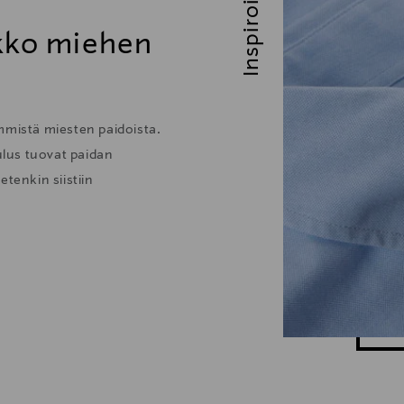
Inspiroidu
ikko miehen
mmistä miesten paidoista.
lus tuovat paidan
tenkin siistiin