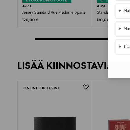
ETUKUPONKITUOTE
ETUKUPONKI
A.P.C
A.P.C
+
Muk
Jersey Standard Rue Madame t-paita
Standard Rue Mada
Original Price
Original Price
120,00 €
120,00 €
+
Mar
+
Til
LISÄÄ KIINNOSTAVIA TU
ONLINE EXCLUSIVE