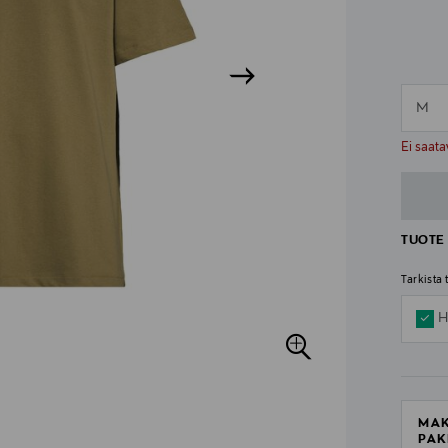
M
n
n
Ei saata
TUOTE 
Tarkista
H
MAK
PAK