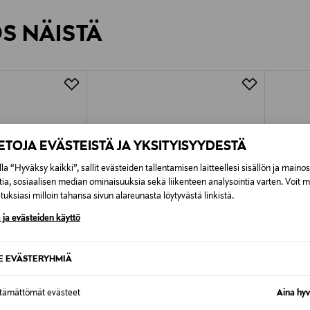
rvitse ilmoittaa palautuksesta etukäteen.
ÖS NÄISTÄ
7,90 €–50,00 € kuljetusyhtiöstä ja 
Alk. 6,90 €, kun toimitus on saatavi
IETOJA EVÄSTEISTÄ JA YKSITYISYYDESTÄ
la “Hyväksy kaikki”, sallit evästeiden tallentamisen laitteellesi sisällön ja maino
tia, sosiaalisen median ominaisuuksia sekä liikenteen analysointia varten. Voit 
uksiasi milloin tahansa sivun alareunasta löytyvästä linkistä.
 ja evästeiden käyttö
SE EVÄSTERYHMIÄ
ttämättömät evästeet
Aina hyv