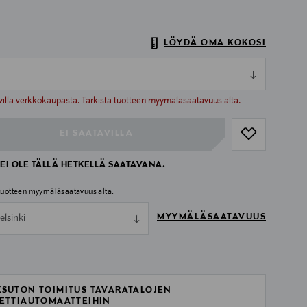
LÖYDÄ OMA KOKOSI
ull
ull
villa verkkokaupasta. Tarkista tuotteen myymäläsaatavuus alta.
EI SAATAVILLA
EI OLE TÄLLÄ HETKELLÄ SAATAVANA.
 tuotteen myymäläsaatavuus alta.
MYYMÄLÄSAATAVUUS
elsinki
SUTON TOIMITUS TAVARATALOJEN
ETTIAUTOMAATTEIHIN