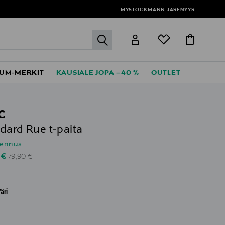
MYSTOCKMANN-JÄSENYYS
label.header.go
UM-MERKIT
KAUSIALE JOPA –40 %
OUTLET
C
dard Rue t-paita
lennus
Original Price
unted Price
 €
79,90 €
äri