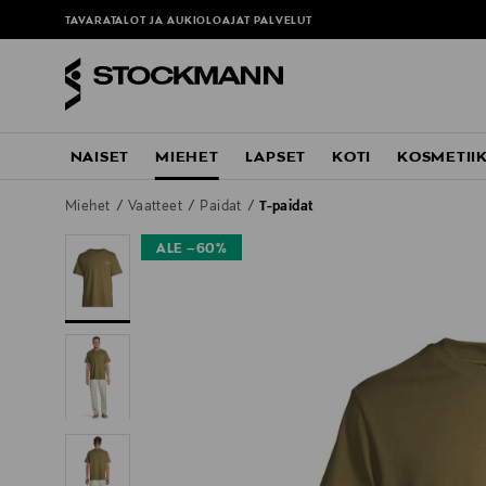
TAVARATALOT JA AUKIOLOAJAT
PALVELUT
NAISET
MIEHET
LAPSET
KOTI
KOSMETII
Miehet
Vaatteet
Paidat
T-paidat
ALE –60%