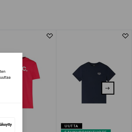
tuotteen koosta riippuen
lla valittuun osoitteeseen.
sten
muuttaa
äksytty
UUTTA