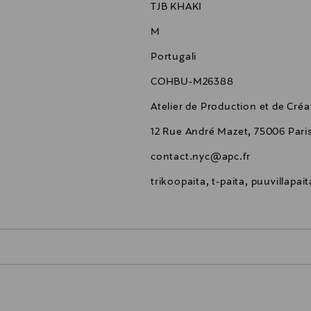
TJB KHAKI
M
Portugali
COHBU-M26388
Atelier de Production et de Cré
12 Rue André Mazet, 75006 Pari
contact.nyc@apc.fr
trikoopaita, t-paita, puuvillapai
0,00 €
inen tilaukseesi. Voit palauttaa tilaamasi tuotteen 30 vuorokauden ku
0,00 € – 4,90 €