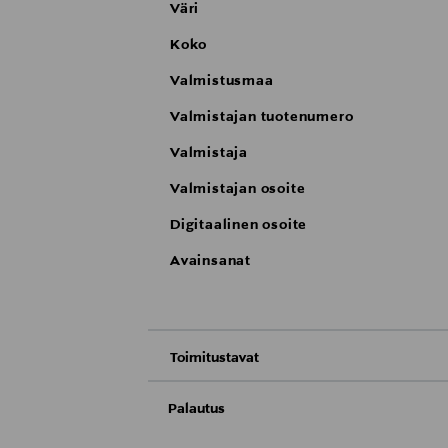
Väri
Koko
Valmistusmaa
Valmistajan tuotenumero
Valmistaja
Valmistajan osoite
Digitaalinen osoite
Avainsanat
Toimitustavat
Nouto tavaratalosta
Palautus
Meille on hyvin tärkeää, että olet tyytyvä