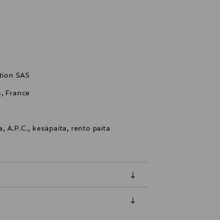
ation SAS
s, France
ta, A.P.C., kesäpaita, rento paita
luessa tuotteen vastaanottamisesta.