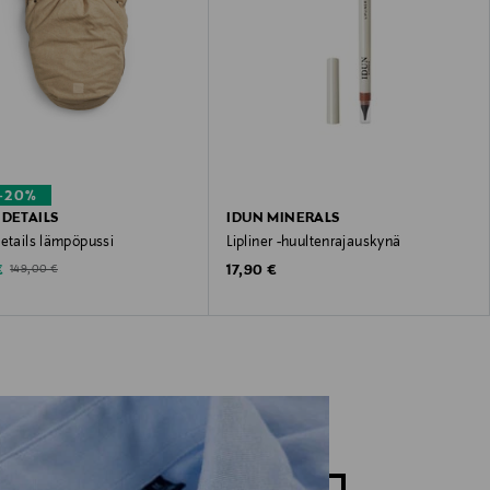
–20%
 DETAILS
IDUN MINERALS
etails lämpöpussi
Lipliner -huultenrajauskynä
ted Price
Original Price
Original Price
€
17,90 €
149,00 €