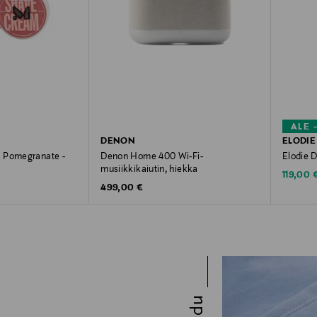
ALE 
DENON
ELODIE
 Pomegranate -
Denon Home 400 Wi-Fi-
Elodie D
musiikkikaiutin, hiekka
Discoun
119,00 
Original Price
499,00 €