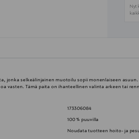
Nyt 
kaik
ita, jonka selkeälinjainen muotoilu sopii monenlaiseen asuun
hoa vasten. Tämä paita on ihanteellinen valinta arkeen tai renn
173306084
100 % puuvilla
Noudata tuotteen hoito- ja pes