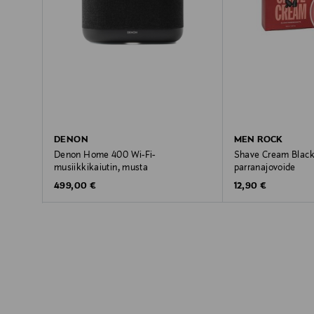
DENON
MEN ROCK
Denon Home 400 Wi-Fi-
Shave Cream Black
musiikkikaiutin, musta
parranajovoide
Original Price
Original Price
499,00 €
12,90 €