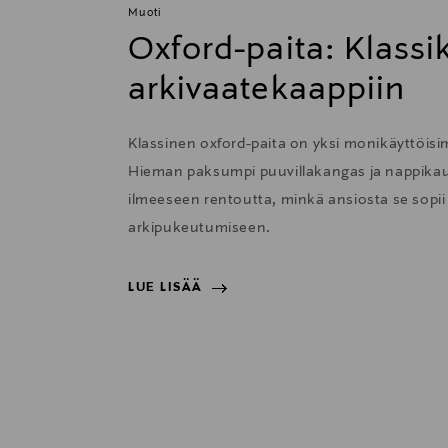
Muoti
Oxford-paita: Klass
arkivaatekaappiin
Klassinen oxford-paita on yksi monikäyttöisi
Hieman paksumpi puuvillakangas ja nappikau
ilmeeseen rentoutta, minkä ansiosta se sopii e
arkipukeutumiseen.
LUE LISÄÄ