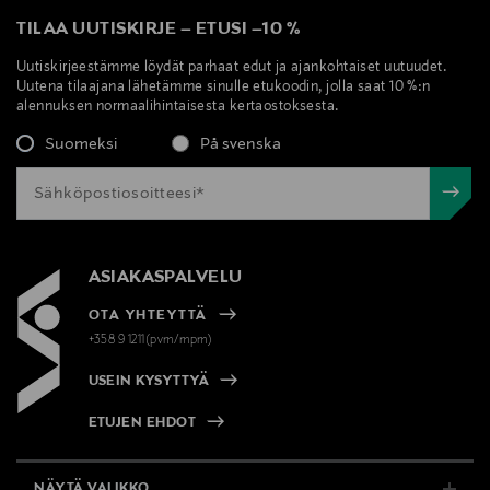
TILAA UUTISKIRJE
–
ETUSI
–
10 %
Uutiskirjeestämme löydät parhaat edut ja ajankohtaiset uutuudet.
Uutena tilaajana lähetämme sinulle etukoodin, jolla saat 10 %:n
alennuksen normaalihintaisesta kertaostoksesta.
Suomeksi
På svenska
ASIAKASPALVELU
OTA YHTEYTTÄ
+358 9 1211(pvm/mpm)
USEIN KYSYTTYÄ
ETUJEN EHDOT
NÄYTÄ VALIKKO