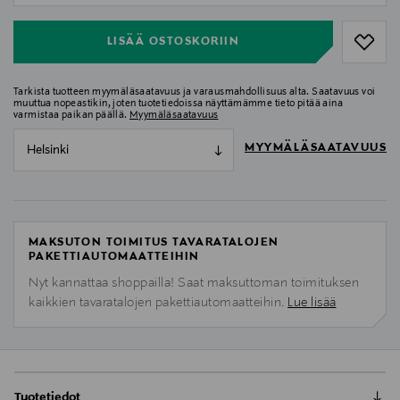
LISÄÄ OSTOSKORIIN
Tarkista tuotteen myymäläsaatavuus ja varausmahdollisuus alta. Saatavuus voi
muuttua nopeastikin, joten tuotetiedoissa näyttämämme tieto pitää aina
varmistaa paikan päällä.
Myymäläsaatavuus
MYYMÄLÄSAATAVUUS
Helsinki
MAKSUTON TOIMITUS TAVARATALOJEN
PAKETTIAUTOMAATTEIHIN
Nyt kannattaa shoppailla! Saat maksuttoman toimituksen
kaikkien tavaratalojen pakettiautomaatteihin.
Lue lisää
Tuotetiedot