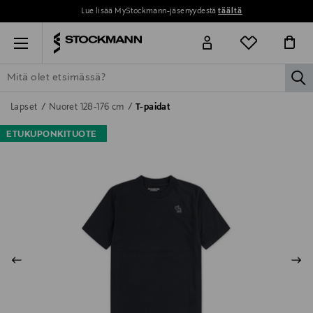
Lue lisää MyStockmann-jäsenyydestä
täältä
Menu
la
ETSI KAIKKI
NAISET
MIEHET
LAPSET
KOTI
KOSMETIIK
Lapset
Nuoret 128-176 cm
T-paidat
ETUKUPONKITUOTE