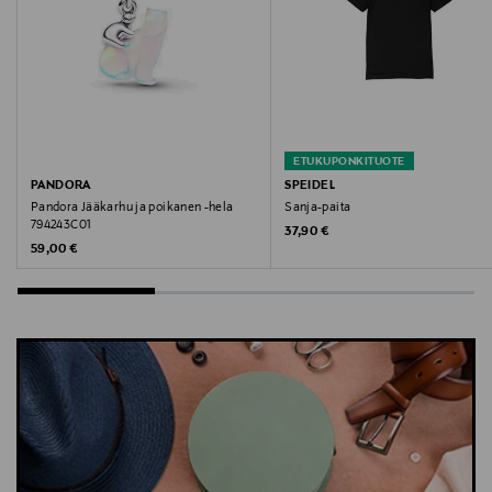
ETUKUPONKITUOTE
PANDORA
SPEIDEL
Pandora Jääkarhu ja poikanen -hela
Sanja-paita
794243C01
Original Price
37,90 €
Original Price
59,00 €