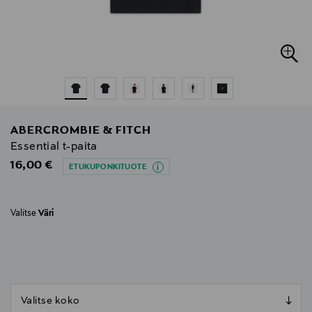
ABERCROMBIE & FITCH
Essential t-paita
Original Price
16,00 €
ETUKUPONKITUOTE
Valitse
Väri
null
null