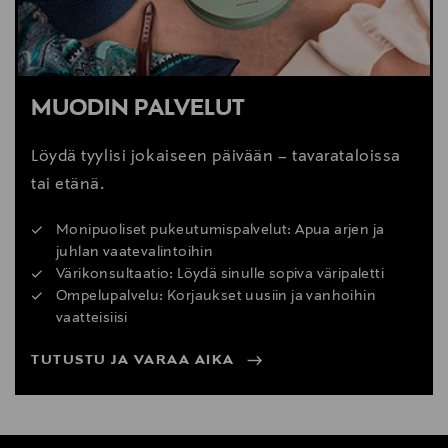
MUODIN PALVELUT
Löydä tyylisi jokaiseen päivään – tavarataloissa
tai etänä.
Monipuoliset pukeutumispalvelut: Apua arjen ja
juhlan vaatevalintoihin
Värikonsultaatio: Löydä sinulle sopiva väripaletti
Ompelupalvelu: Korjaukset uusiin ja vanhoihin
vaatteisiisi
TUTUSTU JA VARAA AIKA