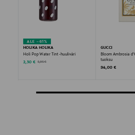
ALE –61%
HOLIKA HOLIKA
GUCCI
Holi Pop Water Tint -huuliväri
Bloom Ambrosia d'
tuoksu
Discounted Price
Original Price
2,30 €
5,95 €
Original Price
94,00 €