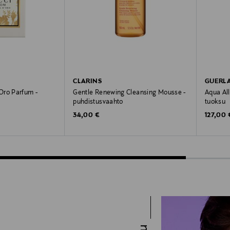
CLARINS
GUERL
Oro Parfum -
Gentle Renewing Cleansing Mousse -
Aqua All
puhdistusvaahto
tuoksu
Original Price
Original
34,00 €
127,00 