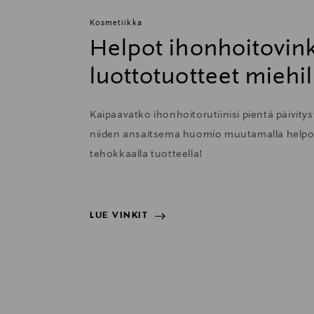
Kosmetiikka
Helpot ihonhoitovink
luottotuotteet miehil
Kaipaavatko ihonhoitorutiinisi pientä päivityst
niiden ansaitsema huomio muutamalla helpolla
tehokkaalla tuotteella!
LUE VINKIT