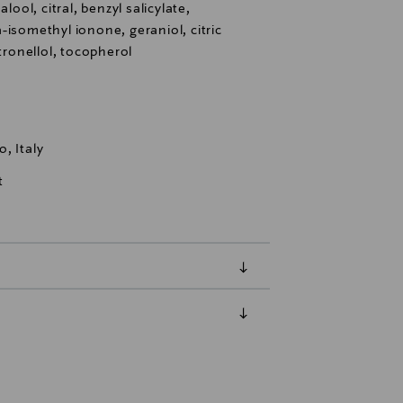
lool, citral, benzyl salicylate,
-isomethyl ionone, geraniol, citric
itronellol, tocopherol
, Italy
t
luessa tuotteen vastaanottamisesta.
van tuotteen sinetin tulee olla ehjä.
tuotteen koosta riippuen