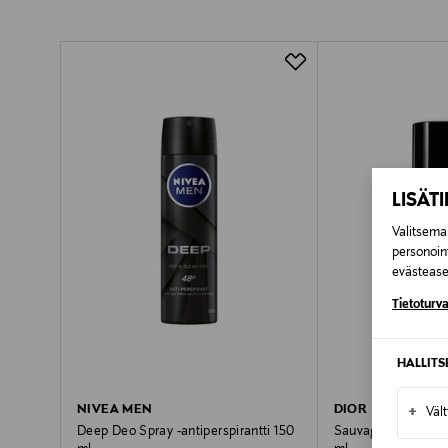
LUE TARKEMMAT PALAUTUSOHJEET
Pikatoimitus Wolt
LISÄT
Valitsemal
personoin
evästeaset
Tietoturva
HALLIT
NIVEA MEN
DIOR
+
Väl
Deep Deo Spray -antiperspirantti 150
Sauvage Deo Spray 