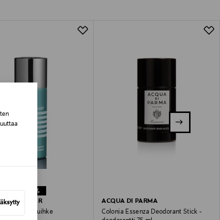
lla valittuun osoitteeseen.
sten
muuttaa
NETU –20%
AUL GAULTIER
ACQUA DI PARMA
äksytty
 Deo Spray -suihke
Colonia Essenza Deodorant Stick -