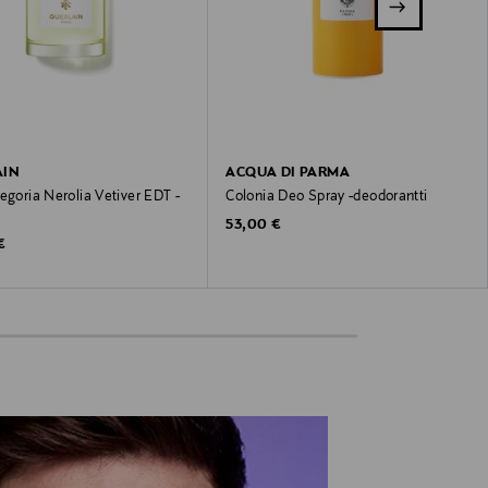
AIN
ACQUA DI PARMA
egoria Nerolia Vetiver EDT -
Colonia Deo Spray -deodorantti
Original Price
53,00 €
 Price
€