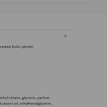
kestää koko päivän.
ethyl citrate, glycerin, parfum
castor oil, ethylhexylglycerin,