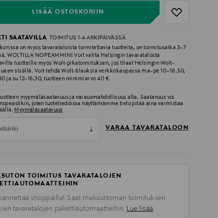
LISÄÄ OSTOSKORIIN
ETI SAATAVILLA
TOIMITUS 1-4 ARKIPÄIVÄSSÄ
korissa on myös tavarataloista toimitettavia tuotteita, on toimitusaika 3–7
ää. WOLTILLA NOPEAMMIN! Voit valita Helsingin tavaratalosta
aville tuotteille myös Wolt-pikatoimituksen, jos tilaat Helsingin Wolt-
lueen sisällä. Voit tehdä Wolt-tilauksia verkkokaupassa ma–pe 10–18.30,
.30 ja su 12–16.30, tuotteen minimiarvo 40 €.
 tuotteen myymäläsaatavuus ja varausmahdollisuus alta. Saatavuus voi
nopeastikin, joten tuotetiedoissa näyttämämme tieto pitää aina varmistaa
äällä.
Myymäläsaatavuus
VARAA TAVARATALOON
elsinki
SUTON TOIMITUS TAVARATALOJEN
ETTIAUTOMAATTEIHIN
kannattaa shoppailla! Saat maksuttoman toimituksen
kien tavaratalojen pakettiautomaatteihin.
Lue lisää