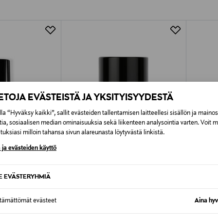
Alk. 6,90 €, kun toimitus on saatavi
IETOJA EVÄSTEISTÄ JA YKSITYISYYDESTÄ
la “Hyväksy kaikki”, sallit evästeiden tallentamisen laitteellesi sisällön ja maino
tia, sosiaalisen median ominaisuuksia sekä liikenteen analysointia varten. Voit 
uksiasi milloin tahansa sivun alareunasta löytyvästä linkistä.
 ja evästeiden käyttö
SE EVÄSTERYHMIÄ
JÄSE
YVES SAINT LAURENT
JEAN P
ttämättömät evästeet
Aina hyv
-deodorantti 150
Y Deo Stick -deodorantti 75 g
Le Male