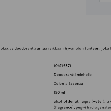
uoksuva deodorantti antaa raikkaan hyvänolon tunteen, joka 
104716371
Deodorantti miehelle
Colonia Essenza
150 ml
alcohol denat., aqua (water), tri
(fragrance), peg-4 hydrogenated 