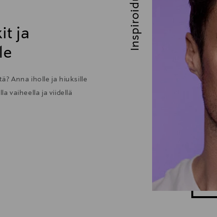
Inspiroidu
it ja
le
ä? Anna iholle ja hiuksille
 vaiheella ja viidellä