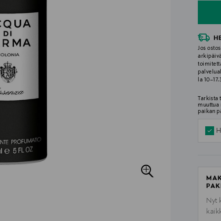
H
Jos ostos
arkipäiv
toimitett
palvelua
la 10–17
Tarkista
muuttua 
paikan p
H
MAK
PAK
Nyt 
kaik