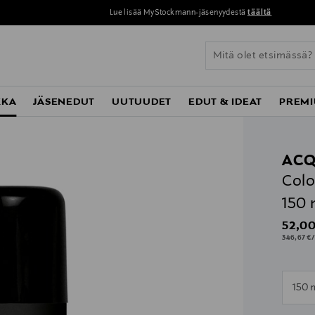
Lue lisää MyStockmann-jäsenyydestä
täältä
KKA
JÄSENEDUT
UUTUUDET
EDUT & IDEAT
PREMI
ACQ
Colo
150 
Origin
52,00
346,67 €/
n
150 
n