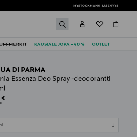
MYSTOCKMANN-JÄSENYYS
label.header.go
UM-MERKIT
KAUSIALE JOPA –40 %
OUTLET
UA DI PARMA
nia Essenza Deo Spray -deodorantti
ml
al Price
 €
1l
ull
ml
ull