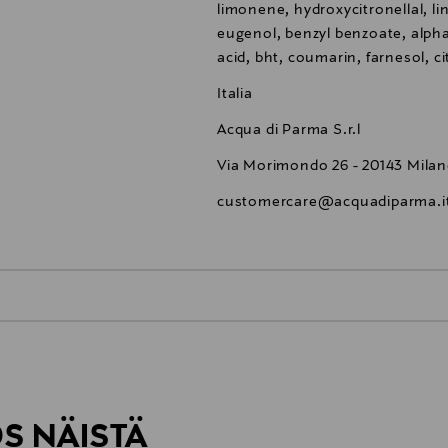
limonene, hydroxycitronellal, lina
eugenol, benzyl benzoate, alpha
acid, bht, coumarin, farnesol, c
Italia
Acqua di Parma S.r.l
Via Morimondo 26 - 20143 Milano
customercare@acquadiparma.i
0,00 €
inen tilaukseesi. Voit palauttaa tilaamasi tuotteen 30 vuorokauden ku
0,00 € – 4,90 €
lee palauttaa avaamattomissa alkuperäispakkauksissaan ja palautetta
ÖS NÄISTÄ
7,90 €–50,00 € kuljetusyhtiöstä ja 