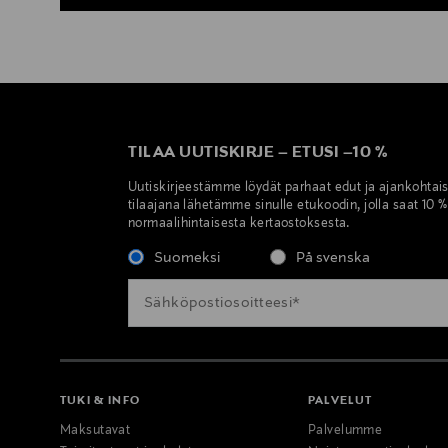
TILAA UUTISKIRJE
–
ETUSI
–
10 %
Uutiskirjeestämme löydät parhaat edut ja ajankohtai
tilaajana lähetämme sinulle etukoodin, jolla saat 10 
normaalihintaisesta kertaostoksesta.
Suomeksi
På svenska
TUKI & INFO
PALVELUT
Maksutavat
Palvelumme