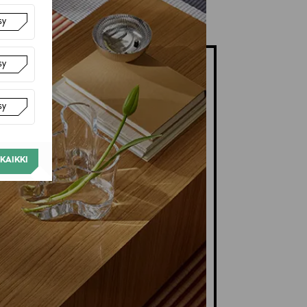
sy
sy
sy
KAIKKI