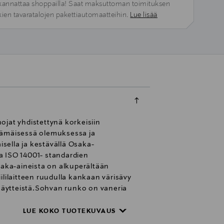
kannattaa shoppailla! Saat maksuttoman toimituksen
kien tavaratalojen pakettiautomaatteihin.
Lue lisää
jat yhdistettynä korkeisiin
esämäisessä olemuksessa ja
sella ja kestävällä Osaka-
a ISO 14001- standardien
aaka-aineista on alkuperältään
ililaitteen ruudulla kankaan värisävy
näytteistä.Sohvan runko on vaneria
lystetty vanukankaalla.
LUE KOKO TUOTEKUVAUS