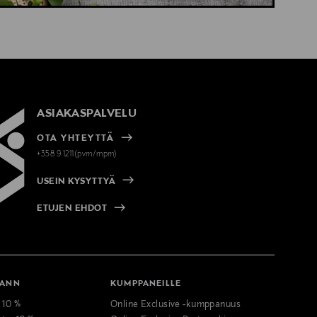
ASIAKASPALVELU
OTA YHTEYTTÄ
+358 9 1211(pvm/mpm)
USEIN KYSYTTYÄ
ETUJEN EHDOT
MANN
KUMPPANEILLE
t 10 %
Online Exclusive -kumppanuus