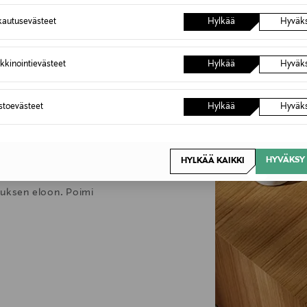
autusevästeet
Hylkää
Hyväk
6,90 €
Inspiroidu
kkinointievästeet
Hylkää
Hyväk
stuksen
astoevästeet
Hylkää
Hyväk
kodikas. Pehmeät muodot,
HYVÄKSY 
HYLKÄÄ KAIKKI
kiten valitut designaarteet
stuksen eloon. Poimi