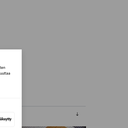
sten
muuttaa
 Finland
äksytty