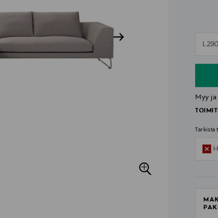
n
L 29
n
Myy ja
TOIMIT
Tarkista
H
MAK
PAK