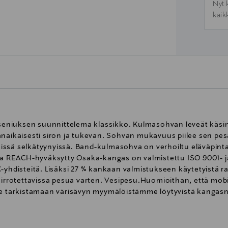
Nyt 
kaik
niuksen suunnittelema klassikko. Kulmasohvan leveät käsino
anaikaisesti siron ja tukevan. Sohvan mukavuus piilee sen p
ssä selkätyynyissä. Band-kulmasohva on verhoiltu eläväpintai
 ja REACH-hyväksytty Osaka-kangas on valmistettu ISO 9001- j
-yhdisteitä. Lisäksi 27 % kankaan valmistukseen käytetyistä r
 irrotettavissa pesua varten. Vesipesu.Huomioithan, että mobi
mme tarkistamaan värisävyn myymälöistämme löytyvistä kangas
uset. Rungon ulkopinta on pehmustettu vaahtomuovilla ja pääl