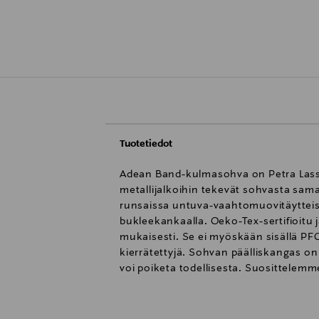
Tuotetiedot
Adean Band-kulmasohva on Petra Lasse
metallijalkoihin tekevät sohvasta sam
runsaissa untuva-vaahtomuovitäytteisi
bukleekankaalla. Oeko-Tex-sertifioitu
mukaisesti. Se ei myöskään sisällä PFC
kierrätettyjä. Sohvan päälliskangas on
voi poiketa todellisesta. Suosittele
ja massiivipuuta, jossa on zig zag -jo