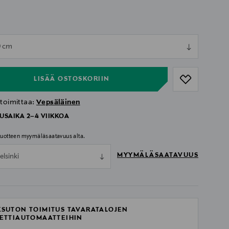
ull
0 cm
ull
LISÄÄ OSTOSKORIIN
 toimittaa:
Vepsäläinen
USAIKA 2–4 VIIKKOA
 tuotteen myymäläsaatavuus alta.
MYYMÄLÄSAATAVUUS
elsinki
SUTON TOIMITUS TAVARATALOJEN
ETTIAUTOMAATTEIHIN