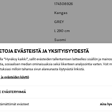
174308926
Kangas
GREY
L 290 cm
Suomi
VP0444004222
IETOJA EVÄSTEISTÄ JA YKSITYISYYDESTÄ
ADEA OY
la “Hyväksy kaikki”, sallit evästeiden tallentamisen laitteellesi sisällön ja maino
tia, sosiaalisen median ominaisuuksia sekä liikenteen analysointia varten. Voit 
Lellavantie 12, 61800 Kauhajoki,
uksiasi milloin tahansa sivun alareunasta löytyvästä linkistä.
info@adea.fi
 ja evästeiden käyttö
SE EVÄSTERYHMIÄ
ttämättömät evästeet
Aina hyv
6,90 €