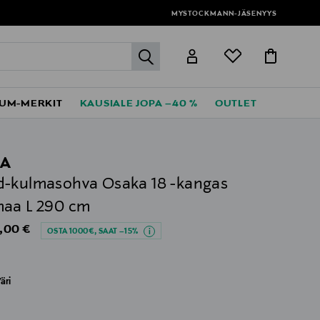
MYSTOCKMANN-JÄSENYYS
label.header.go
UM-MERKIT
KAUSIALE JOPA –40 %
OUTLET
EA
-kulmasohva Osaka 18 -kangas
aa L 290 cm
al Price
,00 €
OSTA 1000€, SAAT –15%
äri