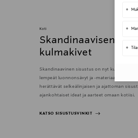
Toimitusaika 2–4 viikkoa
+
Muk
Kotiinkuljetus
Toimitusaika 2–4 viikkoa
+
Mar
Koti
Skandinaavisen sisu
+
Til
kulmakivet
Skandinaavinen sisustus on nyt kutsuva ja 
lempeät luonnonsävyt ja -materiaalit sekä har
herättävät selkeälinjaisen ja ajattoman sisu
ajankohtaiset ideat ja aarteet omaan kotiisi.
KATSO SISUSTUSVINKIT