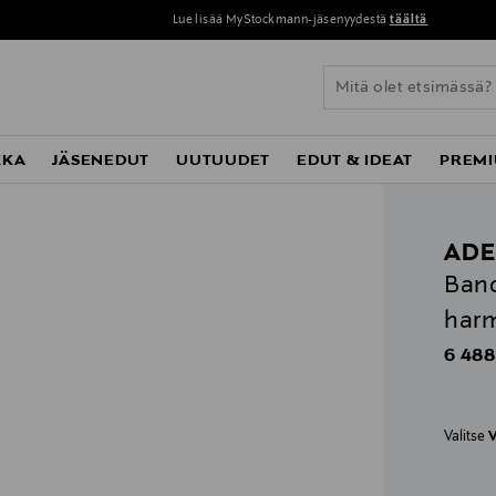
Lue lisää MyStockmann-jäsenyydestä
täältä
KKA
JÄSENEDUT
UUTUUDET
EDUT & IDEAT
PREMI
AD
Band
harm
Origin
6 488
Valitse
V