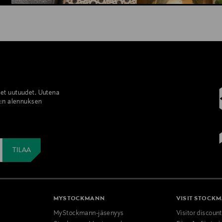
set uutuudet. Uutena
%:n alennuksen
MYSTOCKMANN
VISIT STOCK
MyStockmann-jäsenyys
Visitor discoun