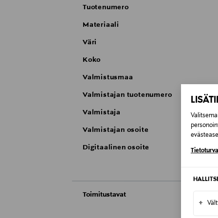
Tuotenumero
Materiaali
Väri
Koko
Valmistusmaa
Valmistajan tuotenumero
LISÄT
Valmistaja
Valitsemal
personoin
Valmistajan osoite
evästeaset
Digitaalinen osoite
Tietoturva
HALLIT
Toimitustavat
+
Väl
Automaatti tai noutopiste