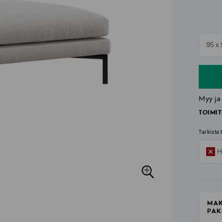
n
95 x
n
Myy ja
TOIMIT
Tarkista
H
MAK
PAK