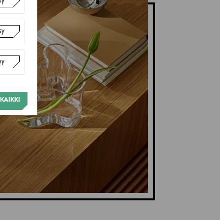
sy
sy
sy
KAIKKI