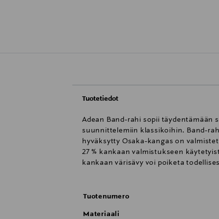
Tuotetiedot
Adean Band-rahi sopii täydentämään 
suunnittelemiin klassikoihin. Band-rah
hyväksytty Osaka-kangas on valmistettu
27 % kankaan valmistukseen käytetyistä
kankaan värisävy voi poiketa todellis
Tuotenumero
Materiaali