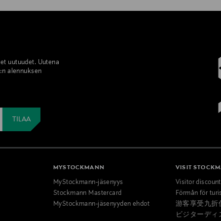
set uutuudet. Uutena
%:n alennuksen
MYSTOCKMANN
VISIT STOCK
MyStockmann-jäsenyys
Visitor discoun
Stockmann Mastercard
Förmån för turi
MyStockmann-jäsenyyden ehdot
游客享受九折
ビジターディ