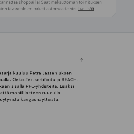
kannattaa shoppailla! Saat maksuttoman toimituksen
kien tavaratalojen pakettiautomaatteihin.
Lue lisää
sarja kuuluu Petra Lasseniuksen
aalla. Oeko-Tex-sertifioitu ja REACH-
än sisällä PFC-yhdisteitä. Lisäksi
ttä mobiililaitteen ruudulla
öytyvistä kangasnäytteistä.