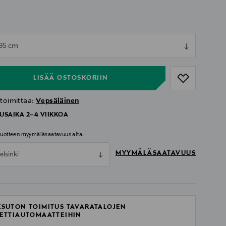
ull
 95 cm
ull
LISÄÄ OSTOSKORIIN
 toimittaa:
Vepsäläinen
USAIKA 2–4 VIIKKOA
 tuotteen myymäläsaatavuus alta.
MYYMÄLÄSAATAVUUS
elsinki
SUTON TOIMITUS TAVARATALOJEN
ETTIAUTOMAATTEIHIN