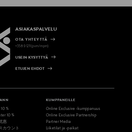
ASIAKASPALVELU
OTA YHTEYTTÄ
+358 9 1211(pvm/mpm)
USEIN KYSYTTYÄ
ETUJEN EHDOT
MANN
KUMPPANEILLE
t 10 %
Online Exclusive -kumppanuus
ster 10 %
Online Exclusive Partnership
优惠
Partner Media
スカウント
Liiketilat ja -paikat