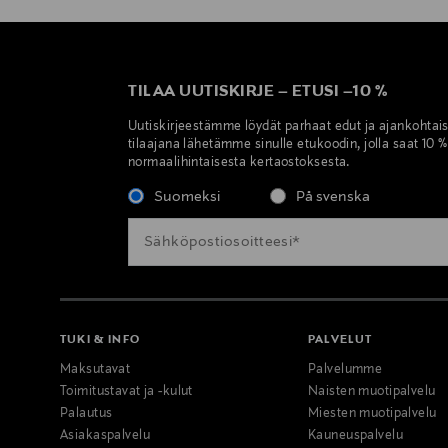
TILAA UUTISKIRJE
–
ETUSI
–
10 %
Uutiskirjeestämme löydät parhaat edut ja ajankohtai
tilaajana lähetämme sinulle etukoodin, jolla saat 10 
normaalihintaisesta kertaostoksesta.
Suomeksi
På svenska
TUKI & INFO
PALVELUT
Maksutavat
Palvelumme
Toimitustavat ja -kulut
Naisten muotipalvelu
Palautus
Miesten muotipalvelu
Asiakaspalvelu
Kauneuspalvelu