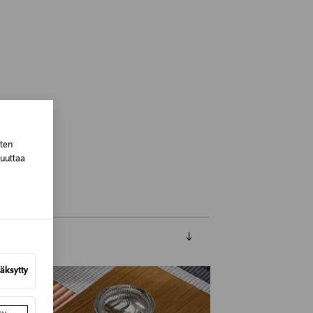
 Finland
sten
muuttaa
äksytty