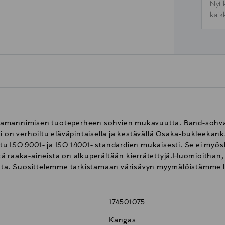
Nyt 
kaik
samannimisen tuoteperheen sohvien mukavuutta. Band-sohva
i on verhoiltu eläväpintaisella ja kestävällä Osaka-bukleekank
 ISO 9001- ja ISO 14001- standardien mukaisesti. Se ei myöskä
 raaka-aineista on alkuperältään kierrätettyjä.Huomioithan, e
esta. Suosittelemme tarkistamaan värisävyn myymälöistämme l
174501075
Kangas