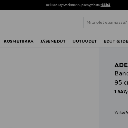
Lue lisää MyStockmann-jäsenyydestä
täältä
KOSMETIIKKA
JÄSENEDUT
UUTUUDET
EDUT & ID
AD
Band
95 
Origin
1 547
Valitse
V