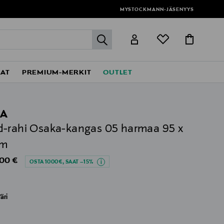
MYSTOCKMANN-JÄSENYYS
label.header.go
EAT
PREMIUM-MERKIT
OUTLET
EA
-rahi Osaka-kangas 05 harmaa 95 x
cm
al Price
,00 €
OSTA 1000€, SAAT –15%
äri