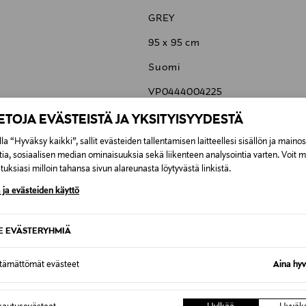
GREY
95 x 95 cm
Suomi
VP0444004225
ADEA OY
IETOJA EVÄSTEISTÄ JA YKSITYISYYDESTÄ
Lellavantie 12, 61800 Kauhajoki,
la “Hyväksy kaikki”, sallit evästeiden tallentamisen laitteellesi sisällön ja maino
tia, sosiaalisen median ominaisuuksia sekä liikenteen analysointia varten. Voit 
info@adea.fi
uksiasi milloin tahansa sivun alareunasta löytyvästä linkistä.
 ja evästeiden käyttö
SE EVÄSTERYHMIÄ
6,90 €
ttämättömät evästeet
Aina hyv
6,90 €