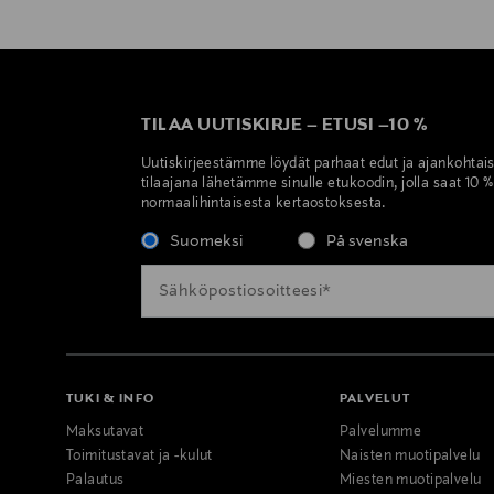
TILAA UUTISKIRJE
–
ETUSI
–
10 %
Uutiskirjeestämme löydät parhaat edut ja ajankohtai
tilaajana lähetämme sinulle etukoodin, jolla saat 10 
normaalihintaisesta kertaostoksesta.
Suomeksi
På svenska
TUKI & INFO
PALVELUT
Maksutavat
Palvelumme
Toimitustavat ja -kulut
Naisten muotipalvelu
Palautus
Miesten muotipalvelu