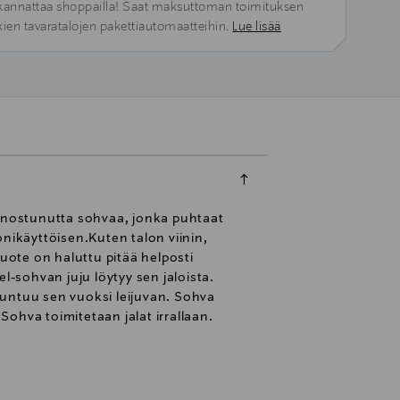
kannattaa shoppailla! Saat maksuttoman toimituksen
kien tavaratalojen pakettiautomaatteihin.
Lue lisää
ienostunutta sohvaa, jonka puhtaat
ikäyttöisen.Kuten talon viinin,
ote on haluttu pitää helposti
l-sohvan juju löytyy sen jaloista.
a tuntuu sen vuoksi leijuvan. Sohva
ohva toimitetaan jalat irrallaan.