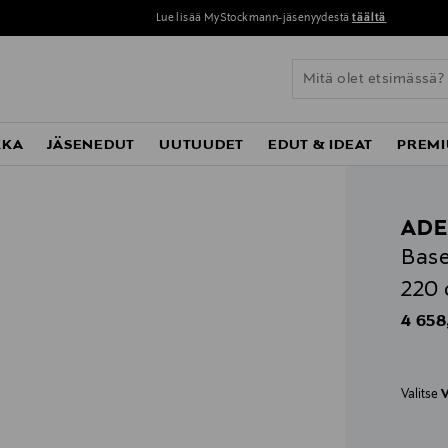
Lue lisää MyStockmann-jäsenyydestä
täältä
KKA
JÄSENEDUT
UUTUUDET
EDUT & IDEAT
PREMI
AD
Base
220
Origin
4 658
Valitse
V