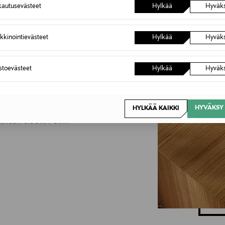
6,90 €
autusevästeet
Hylkää
Hyväk
Inspiroidu
kkinointievästeet
Hylkää
Hyväk
stuksen
astoevästeet
Hylkää
Hyväk
kodikas. Pehmeät muodot,
kiten valitut designaarteet
HYVÄKSY 
HYLKÄÄ KAIKKI
stuksen eloon. Poimi