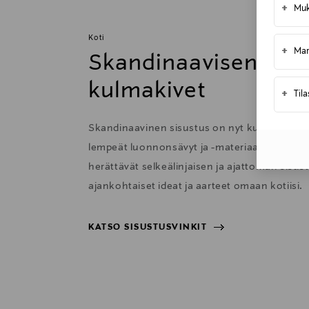
Kotiinkuljetus
+
Muk
Toimitusaika 2–4 viikkoa
Koti
+
Mar
Skandinaavisen sisu
kulmakivet
+
Til
Skandinaavinen sisustus on nyt kutsuva ja 
lempeät luonnonsävyt ja -materiaalit sekä har
herättävät selkeälinjaisen ja ajattoman sisu
ajankohtaiset ideat ja aarteet omaan kotiisi.
KATSO SISUSTUSVINKIT