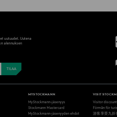
set uutuudet. Uutena
%:n alennuksen
MYSTOCKMANN
VISIT STOCK
MyStockmann-jäsenyys
Visitor discoun
Stockmann Mastercard
Förmån för turi
MyStockmann-jäsenyyden ehdot
游客享受九折