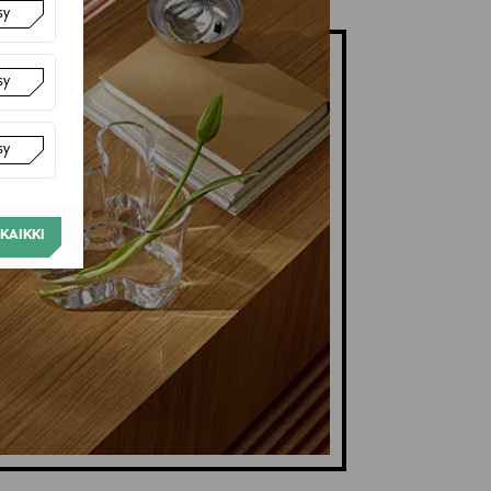
sy
sy
sy
KAIKKI