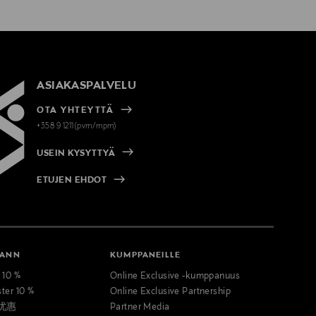
ASIAKASPALVELU
OTA YHTEYTTÄ
+358 9 1211(pvm/mpm)
USEIN KYSYTTYÄ
ETUJEN EHDOT
MANN
KUMPPANEILLE
t 10 %
Online Exclusive -kumppanuus
ster 10 %
Online Exclusive Partnership
优惠
Partner Media