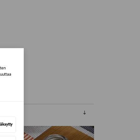
sten
 Finland
muuttaa
äksytty