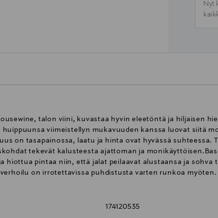
Nyt 
kaik
usewine, talon viini, kuvastaa hyvin eleetöntä ja hiljaisen h
huippuunsa viimeistellyn mukavuuden kanssa luovat siitä mon
s on tasapainossa, laatu ja hinta ovat hyvässä suhteessa. Tu
yiskohdat tekevät kalusteesta ajattoman ja monikäyttöisen.Base
ä ja hiottua pintaa niin, että jalat peilaavat alustaansa ja sohv
erhoilu on irrotettavissa puhdistusta varten runkoa myöten. S
174120535