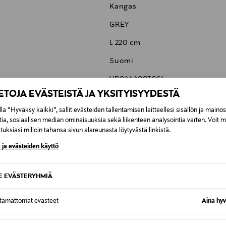
Kangas
GREY
L 220 cm
Suomi
VP0444003961
IETOJA EVÄSTEISTÄ JA YKSITYISYYDESTÄ
ADEA OY
la “Hyväksy kaikki”, sallit evästeiden tallentamisen laitteellesi sisällön ja maino
Lellavantie 12, 61800 Kauhajoki,
tia, sosiaalisen median ominaisuuksia sekä liikenteen analysointia varten. Voit 
uksiasi milloin tahansa sivun alareunasta löytyvästä linkistä.
info@adea.fi
 ja evästeiden käyttö
SE EVÄSTERYHMIÄ
6,90 €
ttämättömät evästeet
Aina hyv