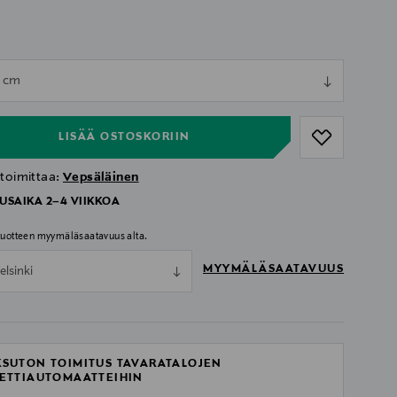
ull
0 cm
ull
LISÄÄ OSTOSKORIIN
 toimittaa:
Vepsäläinen
USAIKA 2–4 VIIKKOA
 tuotteen myymäläsaatavuus alta.
MYYMÄLÄSAATAVUUS
elsinki
SUTON TOIMITUS TAVARATALOJEN
ETTIAUTOMAATTEIHIN