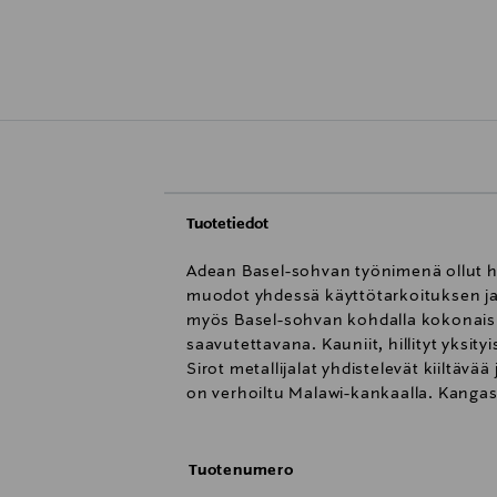
Tuotetiedot
Adean Basel-sohvan työnimenä ollut ho
muodot yhdessä käyttötarkoituksen ja 
myös Basel-sohvan kohdalla kokonaisuu
saavutettavana. Kauniit, hillityt yksit
Sirot metallijalat yhdistelevät kiiltävä
on verhoiltu Malawi-kankaalla. Kangasv
Tuotenumero