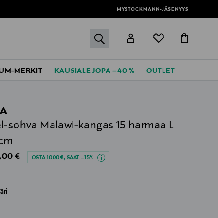
MYSTOCKMANN-JÄSENYYS
label.header.go
UM-MERKIT
KAUSIALE JOPA –40 %
OUTLET
EA
l-sohva Malawi-kangas 15 harmaa L
 cm
al Price
,00 €
OSTA 1000€, SAAT –15%
äri