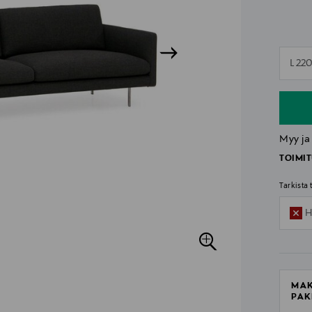
n
L 22
n
Myy ja
TOIMIT
Tarkista
H
MAK
PAK