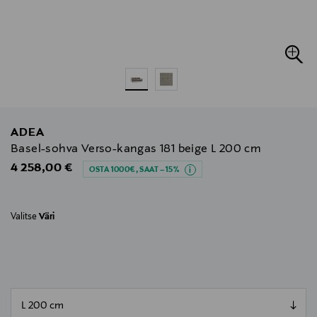
ADEA
Basel-sohva Verso-kangas 181 beige L 200 cm
Original Price
4 258,00 €
OSTA 1000€, SAAT –15%
Valitse
Väri
null
null