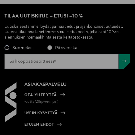
TILAA UUTISKIRJE
–
ETUSI
–
10 %
Uutiskirjeestämme löydät parhaat edut ja ajankohtaiset uutuudet.
Uutena tilaajana lähetämme sinulle etukoodin, jolla saat 10 %:n
alennuksen normaalihintaisesta kertaostoksesta.
Suomeksi
På svenska
ASIAKASPALVELU
OTA YHTEYTTÄ
+358 9 1211(pvm/mpm)
USEIN KYSYTTYÄ
ETUJEN EHDOT