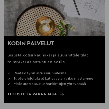
Digitaalinen osoite
info@adea.fi
KODIN PALVELUT
Sisusta kotisi kauniiksi ja suunnittele tilat
toimiviksi asiantuntijan avulla.
Räätälöity sisustussuunnitelma
Tuote-ehdotukset kattavasta valikoimastamme
Maksuton sisustushankintojen yhteydessä
TUTUSTU JA VARAA AIKA