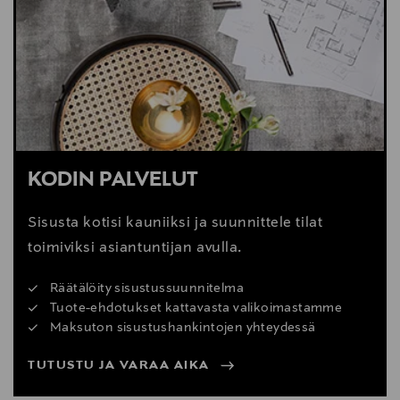
Digitaalinen osoite
info@adea.fi
KODIN PALVELUT
Sisusta kotisi kauniiksi ja suunnittele tilat
toimiviksi asiantuntijan avulla.
Räätälöity sisustussuunnitelma
Tuote-ehdotukset kattavasta valikoimastamme
Maksuton sisustushankintojen yhteydessä
TUTUSTU JA VARAA AIKA