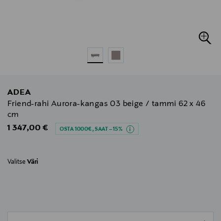
ADEA
Friend-rahi Aurora-kangas 03 beige / tammi 62 x 46
cm
Original Price
1 347,00 €
OSTA 1000€, SAAT –15%
Valitse
Väri
null