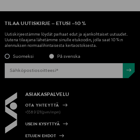
TILAA UUTISKIRJE
–
ETUSI
–
10 %
Uutiskirjeestämme löydät parhaat edut ja ajankohtaiset uutuudet.
Uutena tilaajana lähetämme sinulle etukoodin, jolla saat 10 %:n
alennuksen normaalihintaisesta kertaostoksesta.
Suomeksi
På svenska
ASIAKASPALVELU
OTA YHTEYTTÄ
+358 9 1211(pvm/mpm)
USEIN KYSYTTYÄ
ETUJEN EHDOT