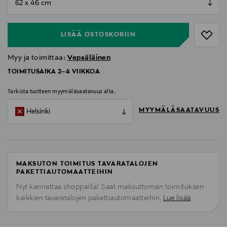
null
LISÄÄ OSTOSKORIIN
Myy ja toimittaa:
Vepsäläinen
TOIMITUSAIKA 2–4 VIIKKOA
Tarkista tuotteen myymäläsaatavuus alta.
MYYMÄLÄSAATAVUUS
Helsinki
MAKSUTON TOIMITUS TAVARATALOJEN
PAKETTIAUTOMAATTEIHIN
Nyt kannattaa shoppailla! Saat maksuttoman toimituksen
kaikkien tavaratalojen pakettiautomaatteihin.
Lue lisää