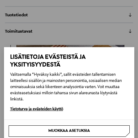
Tuotetiedot
Adean Friend-rahi sopii täydentämään samannimisen
Toimitustavat
tuoteperheen sohvien mukavuutta. Rahi on verhoiltu
Aurora-kankaalla. Huomioithan, että mobiililaitteen
Automaatti tai noutopiste
ruudulla kankaan värisävy voi poiketa todellisesta.
Toimitusaika 2–4 viikkoa
Suosittelemme tarkistamaan värisävyn
LISÄTIETOJA EVÄSTEISTÄ JA
6,90 €
myymälöistämme löytyvistä kangasnäytteistä.
Inspiroidu
YKSITYISYYDESTÄ
Kotiinkuljetus
Valitsemalla “Hyväksy kaikki”, sallit evästeiden tallentamisen
Toimitusaika 2–4 viikkoa
Tuotenumero
laitteellesi sisällön ja mainosten personointia, sosiaalisen median
6,90 €
174326067
ominaisuuksia sekä liikenteen analysointia varten. Voit muuttaa
evästeasetuksiasi milloin tahansa sivun alareunasta löytyvästä
linkistä.
Materiaali
Tietoturva ja evästeiden käyttö
Kangas
Väri
MUOKKAA ASETUKSIA
BEIGE