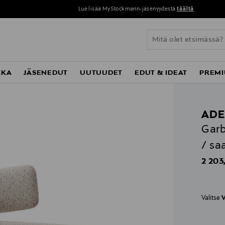
Lue lisää MyStockmann-jäsenyydestä
täältä
KKA
JÄSENEDUT
UUTUUDET
EDUT & IDEAT
PREMI
AD
Garb
/ sa
Origin
2 203
Valitse
V