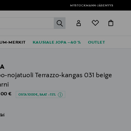
MYSTOCKMANN-JÄSENYYS
label.header.go
UM-MERKIT
KAUSIALE JOPA –40 %
OUTLET
EA
o-nojatuoli Terrazzo-kangas 031 beige
arni
al Price
,00 €
OSTA 1000€, SAAT –15%
äri