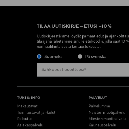
TILAA UUTISKIRJE
–
ETUSI
–
10 %
Uutiskirjeestämme löydät parhaat edut ja ajankohtai
tilaajana lähetämme sinulle etukoodin, jolla saat 10 
normaalihintaisesta kertaostoksesta.
Suomeksi
På svenska
TUKI & INFO
PALVELUT
Maksutavat
Palvelumme
Toimitustavat ja -kulut
Naisten muotipalvelu
Palautus
Miesten muotipalvelu
Asiakaspalvelu
Kauneuspalvelu