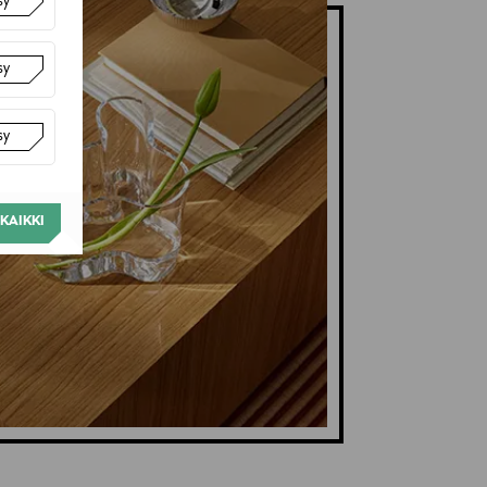
sy
sy
sy
KAIKKI