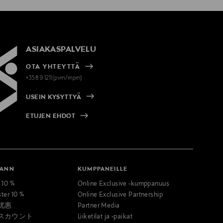
ASIAKASPALVELU
OTA YHTEYTTÄ
+358 9 1211(pvm/mpm)
USEIN KYSYTTYÄ
ETUJEN EHDOT
MANN
KUMPPANEILLE
t 10 %
Online Exclusive -kumppanuus
ster 10 %
Online Exclusive Partnership
优惠
Partner Media
スカウント
Liiketilat ja -paikat