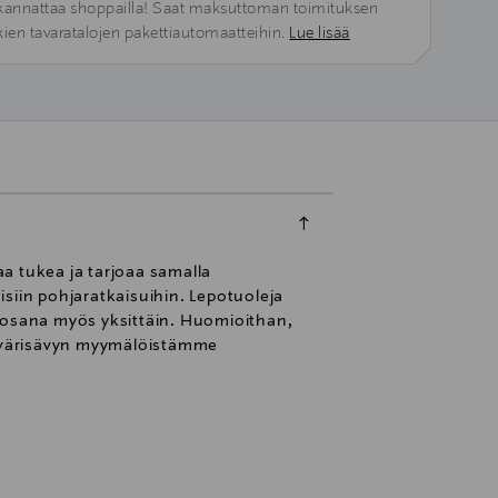
kannattaa shoppailla! Saat maksuttoman toimituksen
kien tavaratalojen pakettiautomaatteihin.
Lue lisää
a tukea ja tarjoaa samalla
siin pohjaratkaisuihin. Lepotuoleja
n osana myös yksittäin. Huomioithan,
an värisävyn myymälöistämme