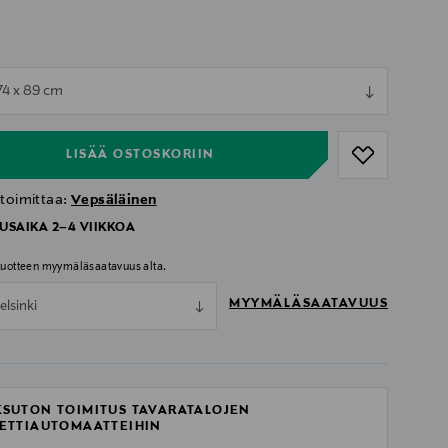
ull
 74 x 89 cm
ull
LISÄÄ OSTOSKORIIN
 toimittaa:
Vepsäläinen
USAIKA 2–4 VIIKKOA
 tuotteen myymäläsaatavuus alta.
MYYMÄLÄSAATAVUUS
elsinki
SUTON TOIMITUS TAVARATALOJEN
ETTIAUTOMAATTEIHIN