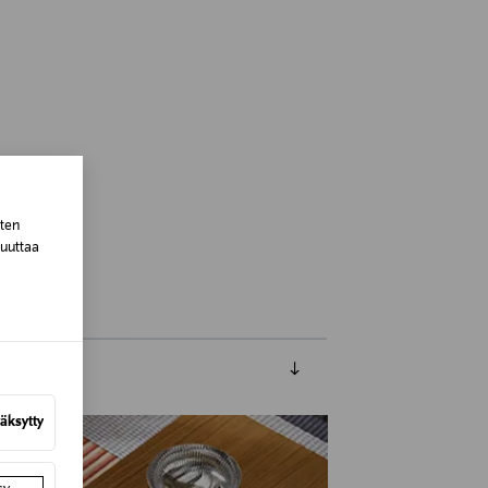
 Finland
sten
muuttaa
äksytty