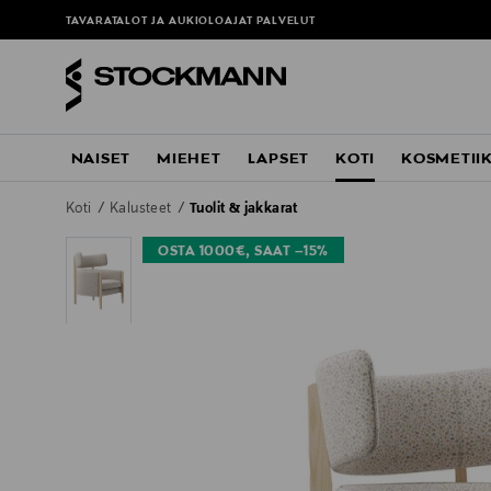
TAVARATALOT JA AUKIOLOAJAT
PALVELUT
NAISET
MIEHET
LAPSET
KOTI
KOSMETII
Koti
Kalusteet
Tuolit & jakkarat
OSTA 1000€, SAAT –15%