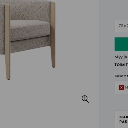
n
76 x
n
Myy ja
TOIMIT
Tarkista
H
MAK
PAK