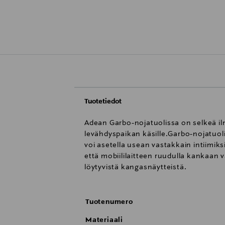
Tuotetiedot
Adean Garbo-nojatuolissa on selkeä il
levähdyspaikan käsille.Garbo-nojatuoli
voi asetella usean vastakkain intiimi
että mobiililaitteen ruudulla kankaan
löytyvistä kangasnäytteistä.
Tuotenumero
Materiaali