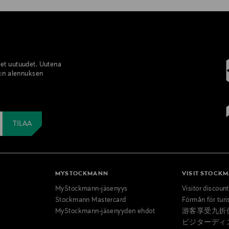
set uutuudet. Uutena
%:n alennuksen
MYSTOCKMANN
VISIT STOCK
MyStockmann-jäsenyys
Visitor discoun
Stockmann Mastercard
Förmån för turi
MyStockmann-jäsenyyden ehdot
游客享受九折
ビジターディ