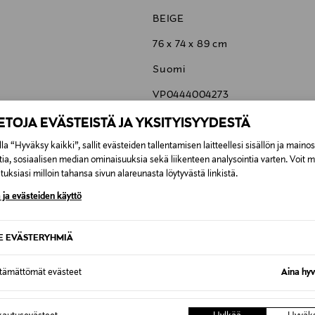
BEIGE
76 x 74 x 89 cm
Suomi
VP0444004273
ADEA OY
IETOJA EVÄSTEISTÄ JA YKSITYISYYDESTÄ
Lellavantie 12, 61800 Kauhajoki,
la “Hyväksy kaikki”, sallit evästeiden tallentamisen laitteellesi sisällön ja maino
tia, sosiaalisen median ominaisuuksia sekä liikenteen analysointia varten. Voit 
info@adea.fi
uksiasi milloin tahansa sivun alareunasta löytyvästä linkistä.
 ja evästeiden käyttö
SE EVÄSTERYHMIÄ
6,90 €
ttämättömät evästeet
Aina hyv
6,90 €