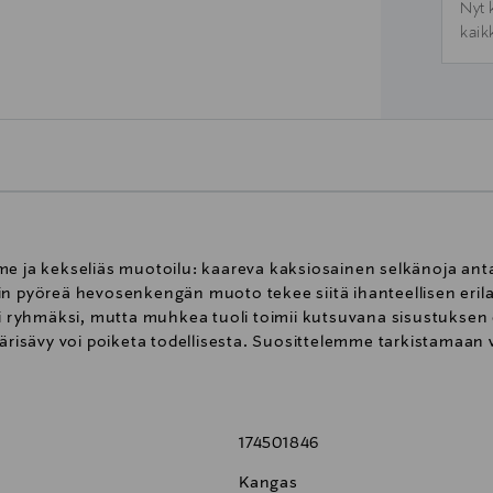
Nyt 
kaik
me ja kekseliäs muotoilu: kaareva kaksiosainen selkänoja anta
n pyöreä hevosenkengän muoto tekee siitä ihanteellisen erilai
ksi ryhmäksi, mutta muhkea tuoli toimii kutsuvana sisustukse
 värisävy voi poiketa todellisesta. Suosittelemme tarkistama
174501846
Kangas