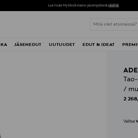
Lue lisää MyStockmann-jäsenyydestä
täältä
KKA
JÄSENEDUT
UUTUUDET
EDUT & IDEAT
PREMI
AD
Tao-
/ mu
Origin
2 268
Valitse
V