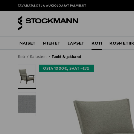
TAVARATALOT JA AUKIOLOAJAT
PALVELUT
NAISET
MIEHET
LAPSET
KOTI
KOSMETII
Koti
Kalusteet
Tuolit & jakkarat
OSTA 1000€, SAAT –15%