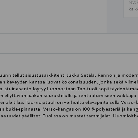
Nyt 
kaik
uunnitellut sisustusarkkitehti Jukka Setälä. Rennon ja mode
sen keveyden kanssa luovat kokonaisuuden, jonka sekä viimeis
a istuinasento löytyy luonnostaan.Tao-tuoli sopii täydentäm
iellyttävän paikan seurustelulle ja rentoutumiseen vaikkapa 
i ole tilaa. Tao-nojatuoli on verhoiltu eläväpintaisella Verso-
en bukleepinnasta. Verso-kangas on 100 % polyesteriä ja kang
taa uudet päälliset. Tuolissa on mustat tammijalat. Huomioitha
esta. Suosittelemme tarkistamaan värisävyn myymälöistämme l