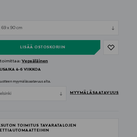
ull
x 69 x 90 cm
ull
LISÄÄ OSTOSKORIIN
 toimittaa:
Vepsäläinen
USAIKA 4-6 VIIKKOA
 tuotteen myymäläsaatavuus alta.
MYYMÄLÄSAATAVUUS
elsinki
SUTON TOIMITUS TAVARATALOJEN
ETTIAUTOMAATTEIHIN