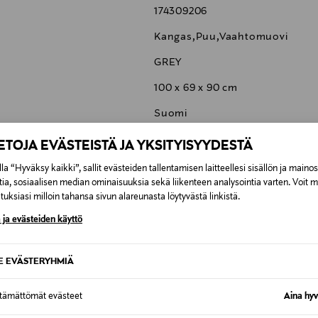
174309206
Kangas,Puu,Vaahtomuovi
GREY
100 x 69 x 90 cm
Suomi
VP0444004354
IETOJA EVÄSTEISTÄ JA YKSITYISYYDESTÄ
ADEA OY
la “Hyväksy kaikki”, sallit evästeiden tallentamisen laitteellesi sisällön ja maino
tia, sosiaalisen median ominaisuuksia sekä liikenteen analysointia varten. Voit 
Lellavantie 12, 61800 Kauhajoki,
uksiasi milloin tahansa sivun alareunasta löytyvästä linkistä.
info@adea.fi
 ja evästeiden käyttö
SE EVÄSTERYHMIÄ
ttämättömät evästeet
Aina hyv
6,90 €