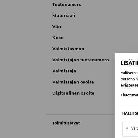
Tuotenumero
Materiaali
Väri
Koko
Valmistusmaa
Valmistajan tuotenumero
LISÄT
Valmistaja
Valitsemal
personoin
Valmistajan osoite
evästeaset
Digitaalinen osoite
Tietoturva
HALLIT
Toimitustavat
+
Väl
Automaatti tai noutopiste