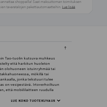
kannattaa shoppailla! Saat maksuttoman toimituksen
kien tavaratalojen pakettiautomaatteihin.
Lue lisää
rnin Tao-tuolin kutsuva muhkeus
telty että harkitun huoleton
ään olohuoneen istuinryhmää tai
takkahuoneessa, mökillä tai
kankaalla, jonka tekstuuri tulee
as on vesipestävä. Irtoverhoiltuun
n, että mobiililaitteen ruudulla
öytyvistä kangasnäytteistä.
LUE KOKO TUOTEKUVAUS