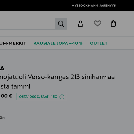
MYSTOCKMANN-JÄSENYYS
label.header.go
UM-MERKIT
KAUSIALE JOPA –40 %
OUTLET
EA
nojatuoli Verso-kangas 213 siniharmaa
sta tammi
al Price
,00 €
OSTA 1000€, SAAT –15%
äri