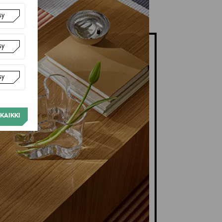
sy
sy
sy
KAIKKI