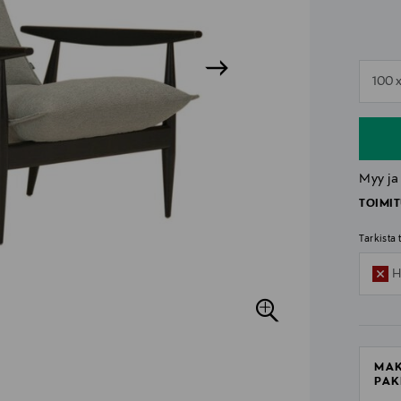
n
100 
n
Myy ja
TOIMIT
Tarkista
H
MAK
PAK