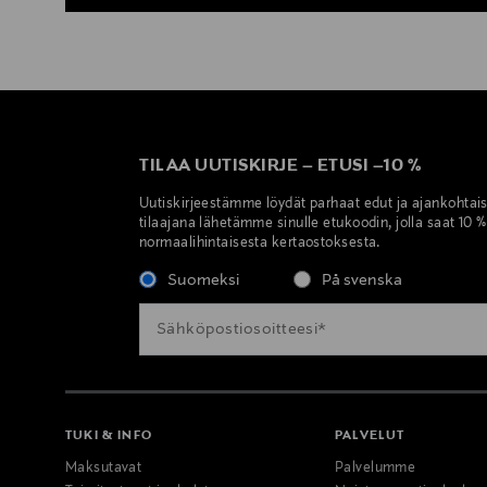
TILAA UUTISKIRJE
–
ETUSI
–
10 %
Uutiskirjeestämme löydät parhaat edut ja ajankohtai
tilaajana lähetämme sinulle etukoodin, jolla saat 10 
normaalihintaisesta kertaostoksesta.
Suomeksi
På svenska
TUKI & INFO
PALVELUT
Maksutavat
Palvelumme