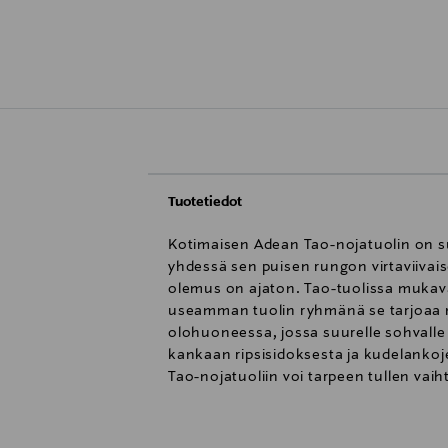
Tuotetiedot
Kotimaisen Adean Tao-nojatuolin on s
yhdessä sen puisen rungon virtaviivai
olemus on ajaton. Tao-tuolissa mukav
useamman tuolin ryhmänä se tarjoaa m
olohuoneessa, jossa suurelle sohvalle e
kankaan ripsisidoksesta ja kudelankoj
Tao-nojatuoliin voi tarpeen tullen vaih
kankaan värisävy voi poiketa todellis