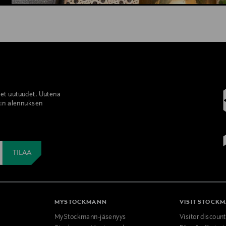
set uutuudet. Uutena
%:n alennuksen
MYSTOCKMANN
VISIT STOCK
MyStockmann-jäsenyys
Visitor discoun