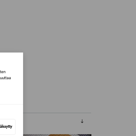
sten
muuttaa
 Finland
äksytty