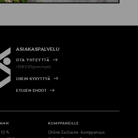
ASIAKASPALVELU
OTA YHTEYTTÄ
+358 9 1211(pvm/mpm)
USEIN KYSYTTYÄ
ETUJEN EHDOT
MANN
KUMPPANEILLE
t 10 %
Online Exclusive -kumppanuus