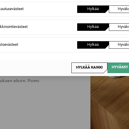
autusevästeet
Hylkää
Hyväk
6,90 €
Inspiroidu
kkinointievästeet
Hylkää
Hyväk
stuksen
astoevästeet
Hylkää
Hyväk
kodikas. Pehmeät muodot,
HYVÄKSY 
HYLKÄÄ KAIKKI
kiten valitut designaarteet
stuksen eloon. Poimi