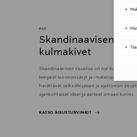
Toimitusaika 4-6 viikkoa
+
Muk
Kotiinkuljetus
Toimitusaika 4-6 viikkoa
+
Mar
Koti
Skandinaavisen sisu
+
Til
kulmakivet
Skandinaavinen sisustus on nyt kutsuva ja 
lempeät luonnonsävyt ja -materiaalit sekä har
herättävät selkeälinjaisen ja ajattoman sisu
ajankohtaiset ideat ja aarteet omaan kotiisi.
KATSO SISUSTUSVINKIT