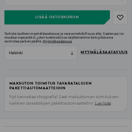
null
LISÄÄ OSTOSKORIIN
Tarkista tuotteen myymäläsaatavuus ja varausmahdollisuus alta. Saatavuus voi
muuttua nopeastikin, joten tuotetiedoissa näyttämämme tieto pitää aina
varmistaa paikan päällä.
Myymäläsaatavuus
MYYMÄLÄSAATAVUUS
Helsinki
MAKSUTON TOIMITUS TAVARATALOJEN
PAKETTIAUTOMAATTEIHIN
Nyt kannattaa shoppailla! Saat maksuttoman toimituksen
kaikkien tavaratalojen pakettiautomaatteihin.
Lue lisää