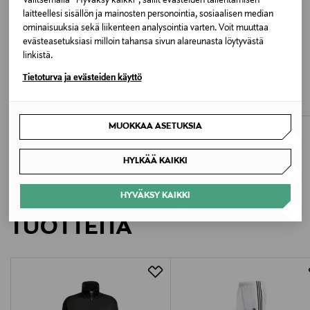
Valitsemalla “Hyväksy kaikki”, sallit evästeiden tallentamisen
laitteellesi sisällön ja mainosten personointia, sosiaalisen median
Pesulämpötila
ominaisuuksia sekä liikenteen analysointia varten. Voit muuttaa
evästeasetuksiasi milloin tahansa sivun alareunasta löytyvästä
30 °C
linkistä.
ETUKUPONKITUOTE
ETUKUPONKITUOTE
ADIDAS ORIGINALS
THE NORTH FACE
Tietoturva ja evästeiden käyttö
Väri
Firebird-verryttelytakki
M Quest Mono -takki
IT2491 BLACK
Original Price
Original Price
80,00 €
130,00 €
MUOKKAA ASETUKSIA
Valmistusmaa
Vietnam
HYLKÄÄ KAIKKI
Valmistajan tuotenumero
LISÄÄ KIINNOSTAVIA
HYVÄKSY KAIKKI
JTC68
TUOTTEITA
Valmistaja
ADIDAS AG
Valmistajan osoite