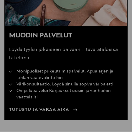
MUODIN PALVELUT
Löydä tyylisi jokaiseen päivään – tavarataloissa
tai etänä.
Monipuoliset pukeutumispalvelut: Apua arjen ja
juhlan vaatevalintoihin
Värikonsultaatio: Löydä sinulle sopiva väripaletti
Ompelupalvelu: Korjaukset uusiin ja vanhoihin
vaatteisiisi
TUTUSTU JA VARAA AIKA