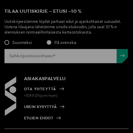
TILAA UUTISKIRJE
–
ETUSI
–
10 %
Uutiskirjeestämme löydät parhaat edut ja ajankohtaiset uutuudet.
Uutena tilaajana lähetämme sinulle etukoodin, jolla saat 10 %:n
alennuksen normaalihintaisesta kertaostoksesta.
Suomeksi
På svenska
ASIAKASPALVELU
OTA YHTEYTTÄ
+358 9 1211(pvm/mpm)
USEIN KYSYTTYÄ
ETUJEN EHDOT