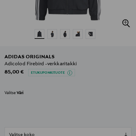
ADIDAS ORIGINALS
Adicolod Firebird -verkkaritakki
Original Price
85,00 €
ETUKUPONKITUOTE
Valitse
Väri
null