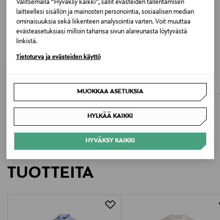
Valitsemalla “Hyväksy kaikki”, sallit evästeiden tallentamisen
JW7908 BLACK
laitteellesi sisällön ja mainosten personointia, sosiaalisen median
ominaisuuksia sekä liikenteen analysointia varten. Voit muuttaa
evästeasetuksiasi milloin tahansa sivun alareunasta löytyvästä
Valmistusmaa
linkistä.
Taiwan
ETUKUPONKITUOTE
ETUKUPONKITUOTE
UUTTA
Tietoturva ja evästeiden käyttö
ADIDAS ORIGINALS
J.LINDEBERG
Valmistajan tuotenumero
Adicolor Festival Bag -laukku
Milo-käsineet
Original Price
Original Price
25,00 €
75,00 €
CB412
MUOKKAA ASETUKSIA
Valmistaja
HYLKÄÄ KAIKKI
ADIDAS AG
HYVÄKSY KAIKKI
LISÄÄ KIINNOSTAVIA
Valmistajan osoite
TUOTTEITA
Adi-Dassler-Straße 1, 91074 Herzogenaurach, Germany
Digitaalinen osoite
customerservice.fi@adidas-group.com