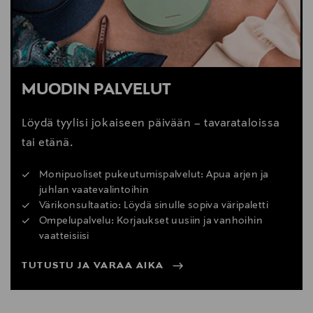
MUODIN PALVELUT
Löydä tyylisi jokaiseen päivään – tavarataloissa
tai etänä.
Monipuoliset pukeutumispalvelut: Apua arjen ja
juhlan vaatevalintoihin
Värikonsultaatio: Löydä sinulle sopiva väripaletti
Ompelupalvelu: Korjaukset uusiin ja vanhoihin
vaatteisiisi
TUTUSTU JA VARAA AIKA