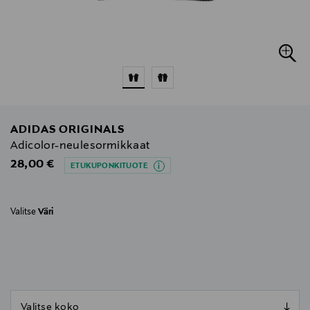
ADIDAS ORIGINALS
Adicolor-neulesormikkaat
Original Price
28,00 €
ETUKUPONKITUOTE
Valitse
Väri