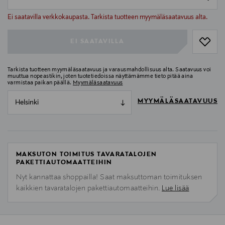
null
null
Ei saatavilla verkkokaupasta. Tarkista tuotteen myymäläsaatavuus alta.
EI SAATAVILLA
Tarkista tuotteen myymäläsaatavuus ja varausmahdollisuus alta. Saatavuus voi
muuttua nopeastikin, joten tuotetiedoissa näyttämämme tieto pitää aina
varmistaa paikan päällä.
Myymäläsaatavuus
MYYMÄLÄSAATAVUUS
Helsinki
MAKSUTON TOIMITUS TAVARATALOJEN
PAKETTIAUTOMAATTEIHIN
Nyt kannattaa shoppailla! Saat maksuttoman toimituksen
kaikkien tavaratalojen pakettiautomaatteihin.
Lue lisää