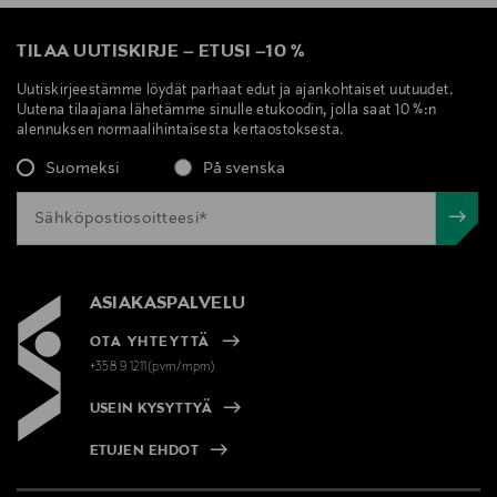
TILAA UUTISKIRJE
–
ETUSI
–
10 %
Uutiskirjeestämme löydät parhaat edut ja ajankohtaiset uutuudet.
Uutena tilaajana lähetämme sinulle etukoodin, jolla saat 10 %:n
alennuksen normaalihintaisesta kertaostoksesta.
Suomeksi
På svenska
ASIAKASPALVELU
OTA YHTEYTTÄ
+358 9 1211(pvm/mpm)
USEIN KYSYTTYÄ
ETUJEN EHDOT