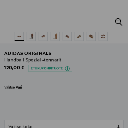
ADIDAS ORIGINALS
Handball Spezial -tennarit
Original Price
120,00 €
ETUKUPONKITUOTE
Valitse
Väri
null