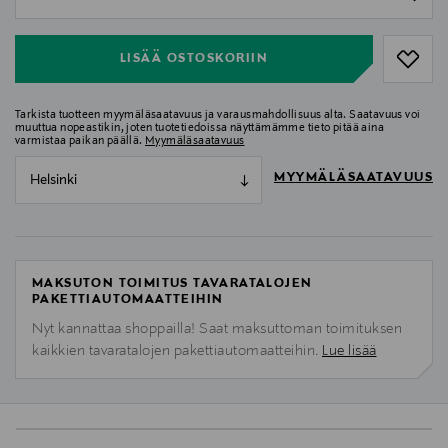
null
LISÄÄ OSTOSKORIIN
Tarkista tuotteen myymäläsaatavuus ja varausmahdollisuus alta. Saatavuus voi
muuttua nopeastikin, joten tuotetiedoissa näyttämämme tieto pitää aina
varmistaa paikan päällä.
Myymäläsaatavuus
MYYMÄLÄSAATAVUUS
Helsinki
MAKSUTON TOIMITUS TAVARATALOJEN
PAKETTIAUTOMAATTEIHIN
Nyt kannattaa shoppailla! Saat maksuttoman toimituksen
kaikkien tavaratalojen pakettiautomaatteihin.
Lue lisää