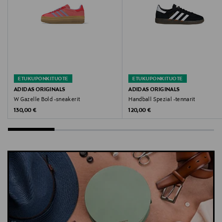
customerservice.fi@adidas-group.com
Avainsanat
adidas Originals, Handball Spezial, tennarit,
urheilukengät, vapaa-ajan kengät, sneakerit, miesten
kengät
ETUKUPONKITUOTE
ETUKUPONKITUOTE
ADIDAS ORIGINALS
ADIDAS ORIGINALS
W Gazelle Bold -sneakerit
Handball Spezial -tennarit
Original Price
Original Price
130,00 €
120,00 €