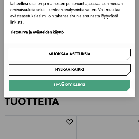
Väri
laitteellesi sisällön ja mainosten personointia, sosiaalisen median
ominaisuuksia sekä liikenteen analysointia varten. Voit muuttaa
KZ6704 DUBR/OWHITE/GUM4
evästeasetuksiasi milloin tahansa sivun alareunasta löytyvästä
linkistä.
ETUKUPONKITUOTE
ETUKUPONKITUOTE
Valmistusmaa
Tietoturva ja evästeiden käyttö
FJÄLLRÄVEN
ADIDAS ORIGINALS
Vietnam
Expedition Down Lite -untuvatakki
Handball Spezial -tennarit
Original Price
Original Price
679,00 €
120,00 €
Valmistajan tuotenumero
MUOKKAA ASETUKSIA
BTP23
HYLKÄÄ KAIKKI
Valmistaja
HYVÄKSY KAIKKI
LISÄÄ KIINNOSTAVIA
ADIDAS AG
TUOTTEITA
Valmistajan osoite
Adi-Dassler-Straße 1, 91074 Herzogenaurach, Germany
Digitaalinen osoite