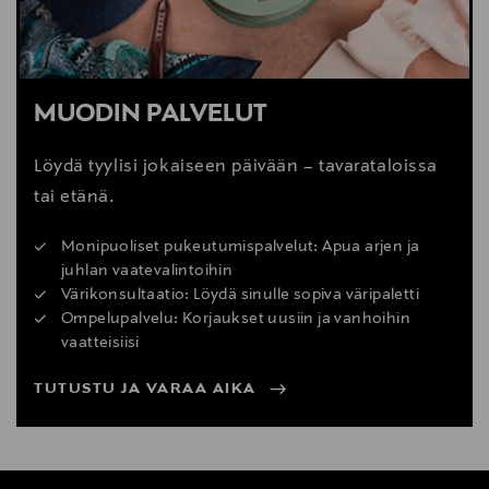
MUODIN PALVELUT
Löydä tyylisi jokaiseen päivään – tavarataloissa
tai etänä.
Monipuoliset pukeutumispalvelut: Apua arjen ja
juhlan vaatevalintoihin
Värikonsultaatio: Löydä sinulle sopiva väripaletti
Ompelupalvelu: Korjaukset uusiin ja vanhoihin
vaatteisiisi
TUTUSTU JA VARAA AIKA