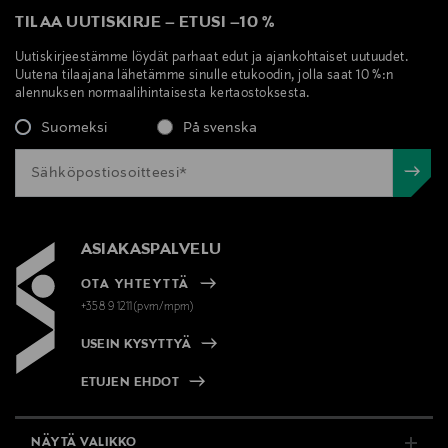
TILAA UUTISKIRJE
–
ETUSI
–
10 %
Uutiskirjeestämme löydät parhaat edut ja ajankohtaiset uutuudet.
Uutena tilaajana lähetämme sinulle etukoodin, jolla saat 10 %:n
alennuksen normaalihintaisesta kertaostoksesta.
Suomeksi
På svenska
ASIAKASPALVELU
OTA YHTEYTTÄ
+358 9 1211(pvm/mpm)
USEIN KYSYTTYÄ
ETUJEN EHDOT
NÄYTÄ VALIKKO