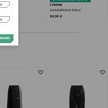
ETUKUPONKITUOTE
sy
E
COMMA
keiset farkut
Leveälahkeiset farkut
 Price
Original Price
 €
99,90 €
sy
KAIKKI