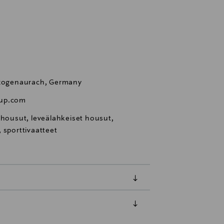
erzogenaurach, Germany
oup.com
uhousut, leveälahkeiset housut,
 sporttivaatteet
luessa tuotteen vastaanottamisesta.