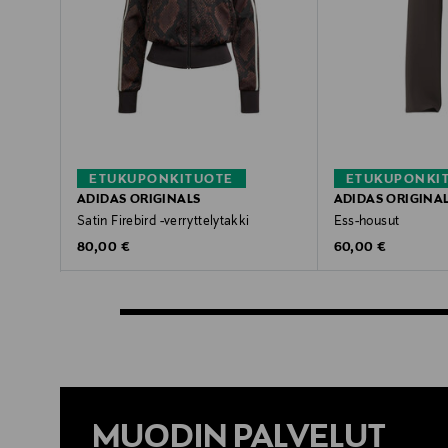
ETUKUPONKITUOTE
ETUKUPONKI
ADIDAS ORIGINALS
ADIDAS ORIGINA
Satin Firebird -verryttelytakki
Ess-housut
Original Price
Original Price
80,00 €
60,00 €
MUODIN PALVELUT