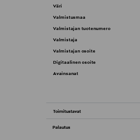
Väri
Valmistusmaa
Valmistajan tuotenumero
Valmistaja
Valmistajan osoite
Digitaalinen osoite
Avainsanat
Toimitustavat
Nouto tavaratalosta
Palautus
Meille on hyvin tärkeää, että olet tyytyvä