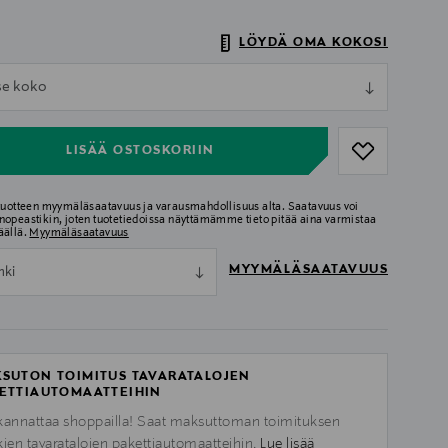
LÖYDÄ OMA KOKOSI
ull
tse koko
ull
LISÄÄ OSTOSKORIIN
 tuotteen myymäläsaatavuus ja varausmahdollisuus alta. Saatavuus voi
nopeastikin, joten tuotetiedoissa näyttämämme tieto pitää aina varmistaa
äällä.
Myymäläsaatavuus
MYYMÄLÄSAATAVUUS
nki
SUTON TOIMITUS TAVARATALOJEN
ETTIAUTOMAATTEIHIN
kannattaa shoppailla! Saat maksuttoman toimituksen
kien tavaratalojen pakettiautomaatteihin.
Lue lisää