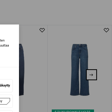
tuotteen koosta riippuen
lla valittuun osoitteeseen.
sten
muuttaa
äksytty
sy