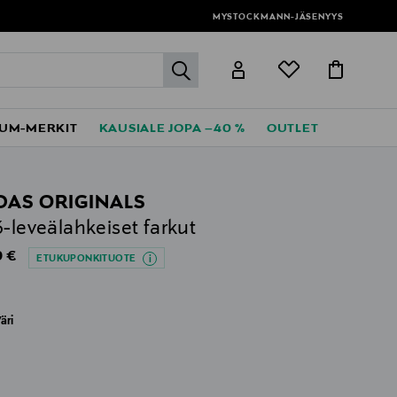
MYSTOCKMANN-JÄSENYYS
label.header.go
UM-MERKIT
KAUSIALE JOPA –40 %
OUTLET
DAS ORIGINALS
3-leveälahkeiset farkut
al Price
 €
ETUKUPONKITUOTE
äri