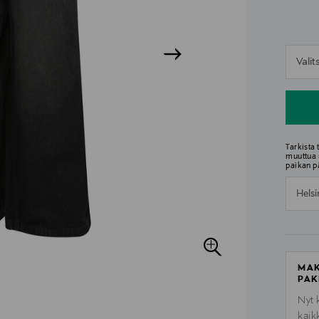
n
Vali
n
Tarkista
muuttua 
paikan p
Helsi
MAK
PAK
Nyt 
kaik