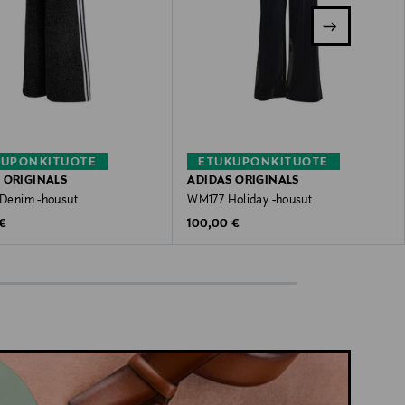
KUPONKITUOTE
ETUKUPONKITUOTE
 ORIGINALS
ADIDAS ORIGINALS
 Denim -housut
WM177 Holiday -housut
 Price
Original Price
 €
100,00 €