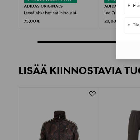
ETUKUPONKITUOTE
ETUKUPONKI
+
Mar
ADIDAS ORIGINALS
ADIDAS ORIGINA
Leveälahkeiset satiinihousut
Leo Crew -sukat 2-
Original Price
Original Price
75,00 €
20,00 €
+
Til
LISÄÄ KIINNOSTAVIA TU