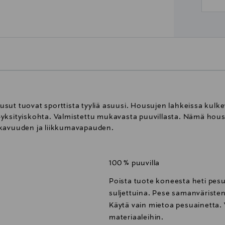
ut tuovat sporttista tyyliä asuusi. Housujen lahkeissa kulkev
yksityiskohta. Valmistettu mukavasta puuvillasta. Nämä housut
ukavuuden ja liikkumavapauden.
100 % puuvilla
Poista tuote koneesta heti pesu
suljettuina. Pese samanväristen
Käytä vain mietoa pesuainetta. 
materiaaleihin.