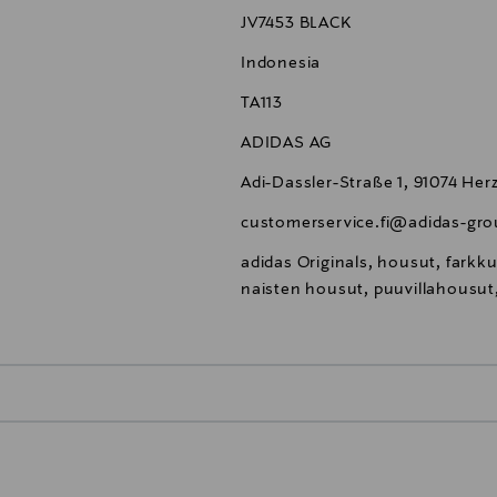
JV7453 BLACK
Indonesia
TA113
ADIDAS AG
Adi-Dassler-Straße 1, 91074 H
customerservice.fi@adidas-gr
adidas Originals, housut, farkk
naisten housut, puuvillahousut,
0,00 €
inen tilaukseesi. Voit palauttaa tilaamasi tuotteen 30 vuorokauden ku
0,00 € – 4,90 €