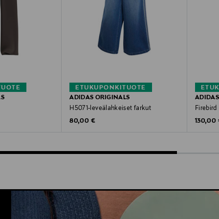
TUOTE
ETUKUPONKITUOTE
ETU
LS
ADIDAS ORIGINALS
ADIDAS
H5071-leveälahkeiset farkut
Firebird
Original Price
Original
80,00 €
130,00