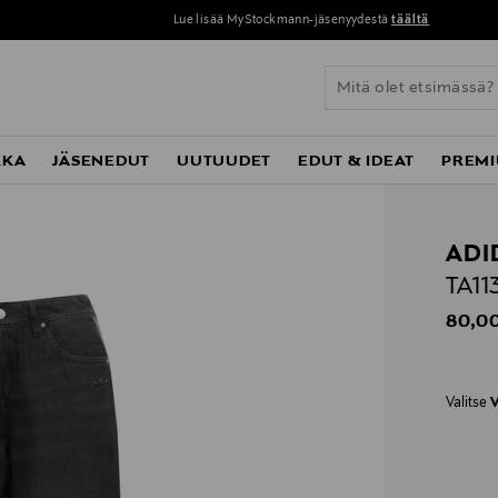
Lue lisää MyStockmann-jäsenyydestä
täältä
KKA
JÄSENEDUT
UUTUUDET
EDUT & IDEAT
PREMI
ADI
TA11
Origin
80,00
Valitse
V