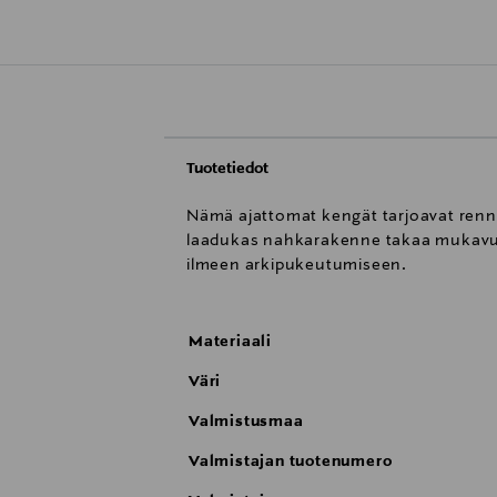
Tuotetiedot
Nämä ajattomat kengät tarjoavat rennon
laadukas nahkarakenne takaa mukavuude
ilmeen arkipukeutumiseen.
Materiaali
Väri
Valmistusmaa
Valmistajan tuotenumero