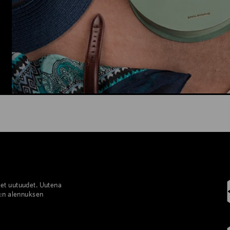
set uutuudet. Uutena
%:n alennuksen