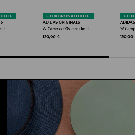
TUOTE
ETUKUPONKITUOTE
ETU
LS
ADIDAS ORIGINALS
ADIDAS
rit
W Campus 00s -sneakerit
W Campu
Original Price
Original
130,00 €
130,00