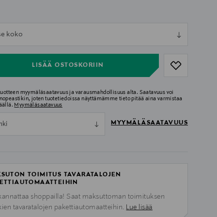
ull
tse koko
ull
LISÄÄ OSTOSKORIIN
 tuotteen myymäläsaatavuus ja varausmahdollisuus alta. Saatavuus voi
nopeastikin, joten tuotetiedoissa näyttämämme tieto pitää aina varmistaa
äällä.
Myymäläsaatavuus
MYYMÄLÄSAATAVUUS
nki
SUTON TOIMITUS TAVARATALOJEN
ETTIAUTOMAATTEIHIN
kannattaa shoppailla! Saat maksuttoman toimituksen
kien tavaratalojen pakettiautomaatteihin.
Lue lisää