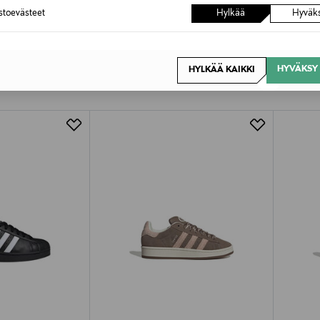
astoevästeet
Hylkää
Hyväk
OTTEITA
HYVÄKSY 
HYLKÄÄ KAIKKI