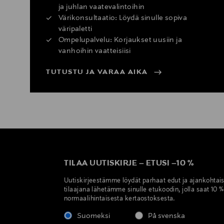
ja juhlan vaatevalintoihin
Värikonsultaatio: Löydä sinulle sopiva
väripaletti
Ompelupalvelu: Korjaukset uusiin ja
vanhoihin vaatteisiisi
TUTUSTU JA VARAA AIKA
TILAA UUTISKIRJE
–
ETUSI
–
10 %
Uutiskirjeestämme löydät parhaat edut ja ajankohtai
tilaajana lähetämme sinulle etukoodin, jolla saat 10 
normaalihintaisesta kertaostoksesta.
Suomeksi
På svenska