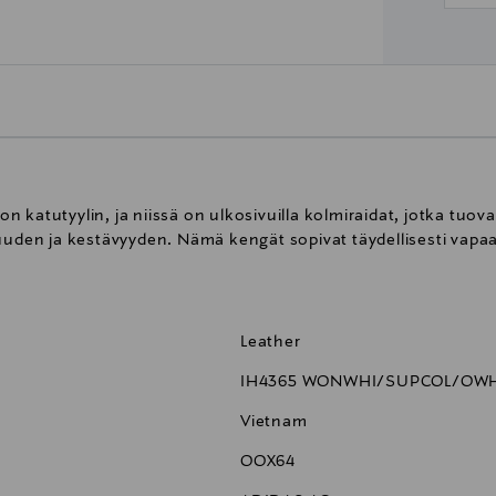
 katutyylin, ja niissä on ulkosivuilla kolmiraidat, jotka tuov
n ja kestävyyden. Nämä kengät sopivat täydellisesti vapaa-a
Leather
IH4365 WONWHI/SUPCOL/OWH
Vietnam
OOX64