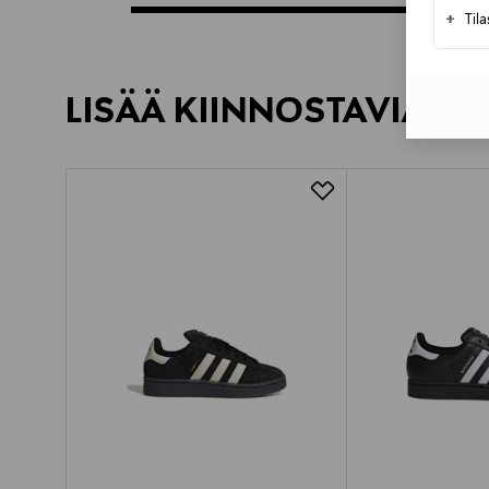
+
Til
LISÄÄ KIINNOSTAVIA TU