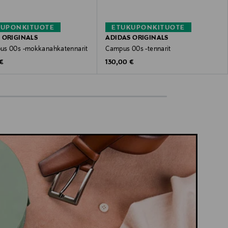
KUPONKITUOTE
ETUKUPONKITUOTE
 ORIGINALS
ADIDAS ORIGINALS
s 00s -mokkanahkatennarit
Campus 00s -tennarit
 Price
Original Price
 €
130,00 €