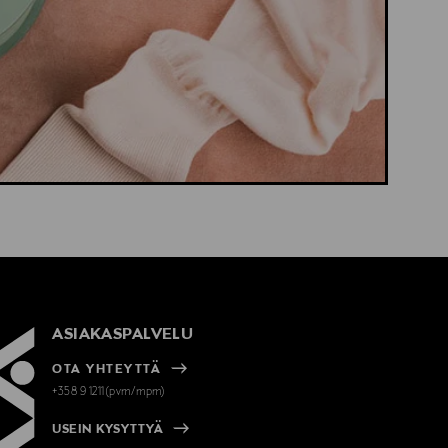
ASIAKASPALVELU
OTA YHTEYTTÄ
+358 9 1211(pvm/mpm)
USEIN KYSYTTYÄ