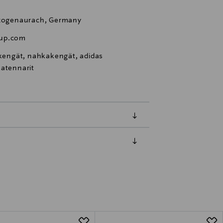
erzogenaurach, Germany
oup.com
 kengät, nahkakengät, adidas
katennarit
luessa tuotteen vastaanottamisesta.
tuotteen koosta riippuen
lla valittuun osoitteeseen.