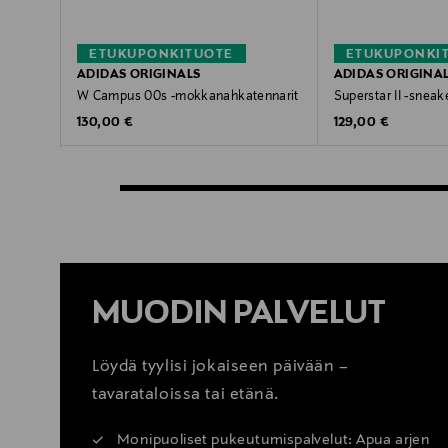
ETUKUPONKITUOTE
ETUKUPONKI
ADIDAS ORIGINALS
ADIDAS ORIGINA
W Campus 00s -mokkanahkatennarit
Superstar II -sneake
Original Price
Original Price
130,00 €
129,00 €
MUODIN PALVELUT
Löydä tyylisi jokaiseen päivään –
tavarataloissa tai etänä.
Monipuoliset pukeutumispalvelut: Apua arjen