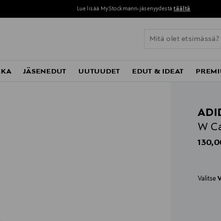
Lue lisää MyStockmann-jäsenyydestä
täältä
KKA
JÄSENEDUT
UUTUUDET
EDUT & IDEAT
PREMI
ADI
W Ca
Origin
130,0
Valitse
V