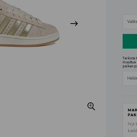
n
Vali
n
Tarkista
muuttua 
paikan p
Helsi
MAK
PAK
Nyt 
kaik