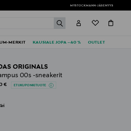
MYSTOCKMANN-JÄSENYYS
label.header.go
UM-MERKIT
KAUSIALE JOPA –40 %
OUTLET
DAS ORIGINALS
mpus 00s -sneakerit
al Price
0 €
ETUKUPONKITUOTE
äri