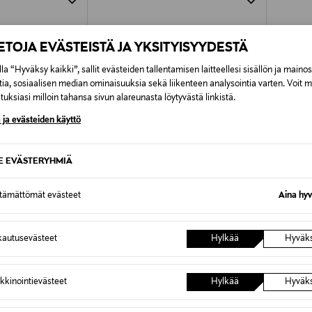
IETOJA EVÄSTEISTÄ JA YKSITYISYYDESTÄ
la “Hyväksy kaikki”, sallit evästeiden tallentamisen laitteellesi sisällön ja maino
tia, sosiaalisen median ominaisuuksia sekä liikenteen analysointia varten. Voit 
uksiasi milloin tahansa sivun alareunasta löytyvästä linkistä.
 ja evästeiden käyttö
SE EVÄSTERYHMIÄ
ttämättömät evästeet
Aina hyv
TUOTE
ETUKUPONKITUOTE
ETU
autusevästeet
Hylkää
Hyväk
LS
POLO RALPH LAUREN
ADIDAS
akerit
Bedford-tennarit
W Campu
Original Price
Original
135,00 €
130,00
kkinointievästeet
Hylkää
Hyväk