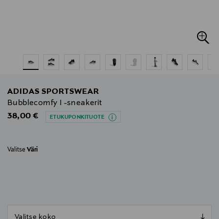
ADIDAS SPORTSWEAR
Bubblecomfy I -sneakerit
Original Price
38,00 €
ETUKUPONKITUOTE
Valitse
Väri
null