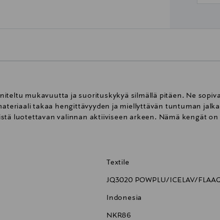
iteltu mukavuutta ja suorituskykyä silmällä pitäen. Ne sopiv
iilimateriaali takaa hengittävyyden ja miellyttävän tuntuman jal
stä luotettavan valinnan aktiiviseen arkeen. Nämä kengät on 
Textile
JQ3020 POWPLU/ICELAV/FLAA
Indonesia
NKR86