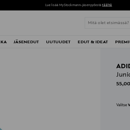
Lue lisää MyStockmann-jäsenyydestä
täältä
KKA
JÄSENEDUT
UUTUUDET
EDUT & IDEAT
PREMI
ADI
Juni
Origin
55,00
Valitse
V