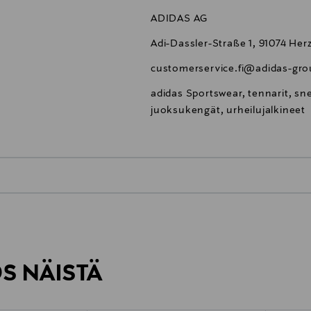
ADIDAS AG
Adi-Dassler-Straße 1, 91074 H
customerservice.fi@adidas-gr
adidas Sportswear, tennarit, sne
juoksukengät, urheilujalkineet
0,00 €
inen tilaukseesi. Voit palauttaa tilaamasi tuotteen 30 vuorokauden ku
0,00 € – 4,90 €
rvitse ilmoittaa palautuksesta etukäteen.
ÖS NÄISTÄ
7,90 €–50,00 € kuljetusyhtiöstä ja 