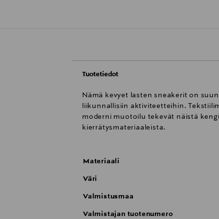
Tuotetiedot
Nämä kevyet lasten sneakerit on suunn
liikunnallisiin aktiviteetteihin. Tekst
moderni muotoilu tekevät näistä kengi
kierrätysmateriaaleista.
Materiaali
Väri
Valmistusmaa
Valmistajan tuotenumero