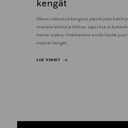
kengät
Oikein valituissa kengissä pienet jalat kehitty
mukava leikkiä ja liikkua. Lapsi itse ei kuit
kenkä sopiva. Vinkkiemme avulla löydät juuri l
sopivat kengät.
LUE VINKIT
LUE VINKIT