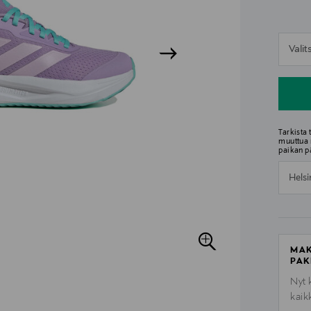
n
Vali
n
Tarkista
muuttua 
paikan p
Helsi
MAK
PAK
Nyt 
kaik