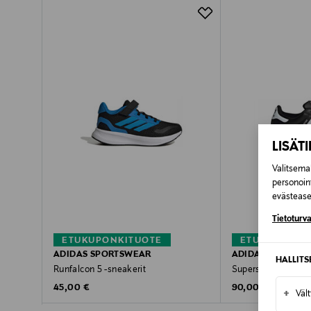
Pikatoimitus Wolt
LISÄT
Valitsemal
personoin
evästeaset
Tietoturva
ETUKUPONKITUOTE
ETUKUPONKI
ADIDAS SPORTSWEAR
ADIDAS ORIGINA
HALLIT
Runfalcon 5 -sneakerit
Superstar II Junior 
Original Price
Original Price
45,00 €
90,00 €
+
Väl