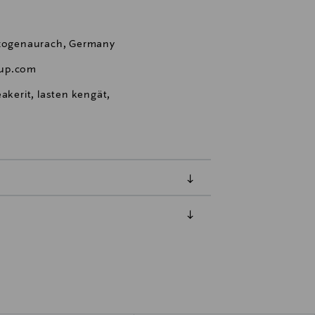
erzogenaurach, Germany
oup.com
akerit, lasten kengät,
luessa tuotteen vastaanottamisesta.
tuotteen koosta riippuen