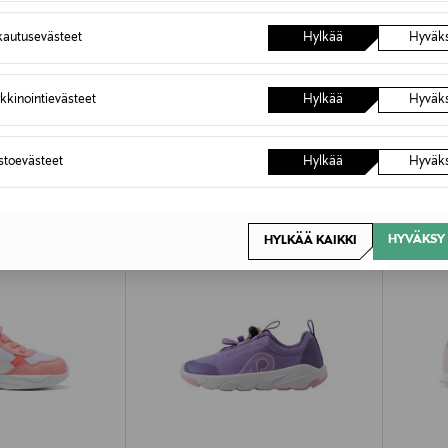
autusevästeet
Hylkää
Hyväk
kkinointievästeet
Hylkää
Hyväk
OTTEITA
astoevästeet
Hylkää
Hyväk
HYVÄKSY 
HYLKÄÄ KAIKKI