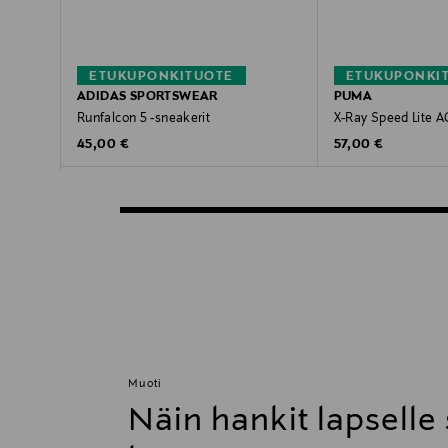
ETUKUPONKITUOTE
ETUKUPONKI
ADIDAS SPORTSWEAR
PUMA
Runfalcon 5 -sneakerit
X-Ray Speed Lite A
Original Price
Original Price
45,00 €
57,00 €
Muoti
Näin hankit lapselle