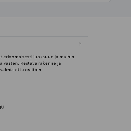
at erinomaisesti juoksuun ja muihin
kaa vasten. Kestävä rakenne ja
valmistettu osittain
QU