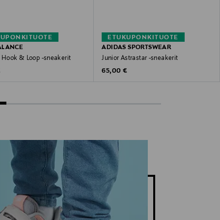
KUPONKITUOTE
ETUKUPONKITUOTE
ALANCE
ADIDAS SPORTSWEAR
s Hook & Loop -sneakerit
Junior Astrastar -sneakerit
 Price
Original Price
€
65,00 €