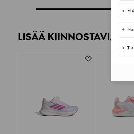
+
Muk
+
Mar
LISÄÄ KIINNOSTAVIA TU
+
Til