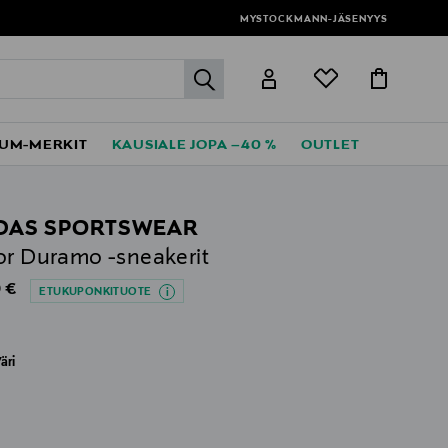
MYSTOCKMANN-JÄSENYYS
label.header.go
UM-MERKIT
KAUSIALE JOPA –40 %
OUTLET
DAS SPORTSWEAR
or Duramo -sneakerit
al Price
 €
ETUKUPONKITUOTE
äri