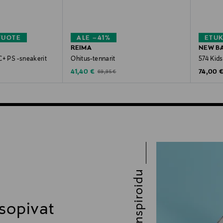
TUOTE
ALE –41%
ETU
REIMA
NEW B
C+ PS -sneakerit
Ohitus-tennarit
574 Kid
Discounted Price
Original
Original Price
41,40 €
74,00 
69,95 €
Inspiroidu
 sopivat