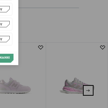
sy
sy
sy
KAIKKI