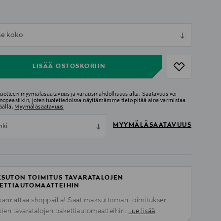
ull
tse koko
ull
LISÄÄ OSTOSKORIIN
 tuotteen myymäläsaatavuus ja varausmahdollisuus alta. Saatavuus voi
nopeastikin, joten tuotetiedoissa näyttämämme tieto pitää aina varmistaa
äällä.
Myymäläsaatavuus
MYYMÄLÄSAATAVUUS
nki
SUTON TOIMITUS TAVARATALOJEN
ETTIAUTOMAATTEIHIN
kannattaa shoppailla! Saat maksuttoman toimituksen
kien tavaratalojen pakettiautomaatteihin.
Lue lisää