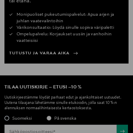
tai etänä.
Monipuoliset pukeutumispalvelut: Apua arjen ja
juhlan vaatevalintoihin
Värikonsultaatio: Löydä sinulle sopiva väripaletti
Ompelupalvelu: Korjaukset uusiin ja vanhoihin
vaatteisiisi
TUTUSTU JA VARAA AIKA
TILAA UUTISKIRJE
–
ETUSI
–
10 %
Uutiskirjeestämme löydät parhaat edut ja ajankohtaiset uutuudet.
Uutena tilaajana lähetämme sinulle etukoodin, jolla saat 10 %:n
alennuksen normaalihintaisesta kertaostoksesta.
Suomeksi
På svenska