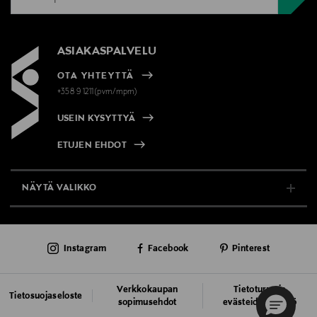
ASIAKASPALVELU
OTA YHTEYTTÄ
+358 9 1211(pvm/mpm)
USEIN KYSYTTYÄ
ETUJEN EHDOT
NÄYTÄ VALIKKO
TUKI & INFO
Instagram
Facebook
Pinterest
AJANKOHTAISTA
PALVELUT
Verkkokaupan
Tietoturva ja
Tietosuojaseloste
sopimusehdot
evästeiden käyttö