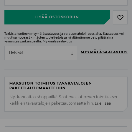
null
LISÄÄ OSTOSKORIIN
Tarkista tuotteen myymäläsaatavuus ja varausmahdollisuus alta. Saatavuus voi
muuttua nopeastikin, joten tuotetiedoissa näyttämämme tieto pitää aina
varmistaa paikan päällä.
Myymäläsaatavuus
MYYMÄLÄSAATAVUUS
Helsinki
MAKSUTON TOIMITUS TAVARATALOJEN
PAKETTIAUTOMAATTEIHIN
Nyt kannattaa shoppailla! Saat maksuttoman toimituksen
kaikkien tavaratalojen pakettiautomaatteihin.
Lue lisää