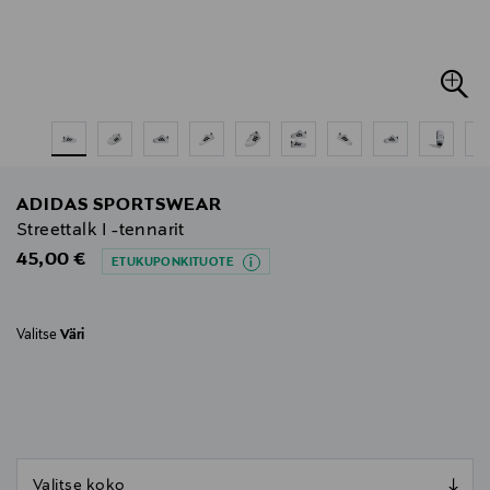
ADIDAS SPORTSWEAR
Streettalk I -tennarit
Original Price
45,00 €
ETUKUPONKITUOTE
Valitse
Väri
null