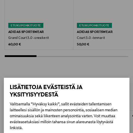
Valmistusmaa
Indonesia
ETUKUPONKITUOTE
ETUKUPONKITUOTE
Valmistajan tuotenumero
ADIDAS SPORTSWEAR
ADIDAS SPORTSWEAR
Grand Court 3.0 -sneakerit
Court 3.0 -tennarit
OPK39
Original Price
Original Price
40,00 €
50,00 €
Valmistaja
ADIDAS AG
Valmistajan osoite
LISÄÄ KIINNOSTAVIA
LISÄTIETOJA EVÄSTEISTÄ JA
Adi-Dassler-Straße 1, 91074 Herzogenaurach, Germany
YKSITYISYYDESTÄ
TUOTTEITA
Digitaalinen osoite
Valitsemalla “Hyväksy kaikki”, sallit evästeiden tallentamisen
laitteellesi sisällön ja mainosten personointia, sosiaalisen median
customerservice.fi@adidas-group.com
ominaisuuksia sekä liikenteen analysointia varten. Voit muuttaa
evästeasetuksiasi milloin tahansa sivun alareunasta löytyvästä
Avainsanat
linkistä.