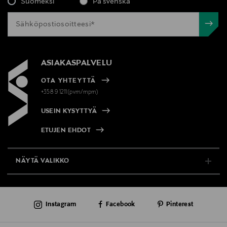
Suomeksi
På svenska
ASIAKASPALVELU
OTA YHTEYTTÄ
+358 9 1211(pvm/mpm)
USEIN KYSYTTYÄ
ETUJEN EHDOT
NÄYTÄ VALIKKO
TUKI & INFO
Instagram
Facebook
Pinterest
AJANKOHTAISTA