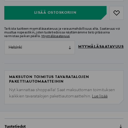
LISÄÄ OSTOSKORIIN
Tarkista tuotteen myymäläsaatavuus ja varausmahdollisuus alta. Saatavuus voi
muuttua nopeastikin, joten tuotetiedoissa näyttämämme tieto pitää aina
varmistaa paikan päällä.
Myymäläsaatavuus
MYYMÄLÄSAATAVUUS
Helsinki
MAKSUTON TOIMITUS TAVARATALOJEN
PAKETTIAUTOMAATTEIHIN
Nyt kannattaa shoppailla! Saat maksuttoman toimituksen
kaikkien tavaratalojen pakettiautomaatteihin.
Lue lisää
Tuotetiedot