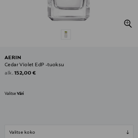
AERIN
Cedar Violet EdP -tuoksu
Original Price
152,00 €
alk.
Valitse
Väri
null
null