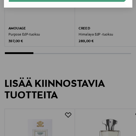
Valmistajan osoite
Hämeentie 15, 00500, Helsinki, Finland
Digitaalinen osoite
AMOUAGE
CREED
Purpose EdP-tuoksu
Himalaya EdP -tuoksu
csfinland@fi.estee.com
Original Price
Original Price
397,00 €
289,00 €
Avainsanat
Aerin, hajuvesi, tuoksu, niche-tuoksu, EdP, tuoksu
LISÄÄ KIINNOSTAVIA
TUOTTEITA