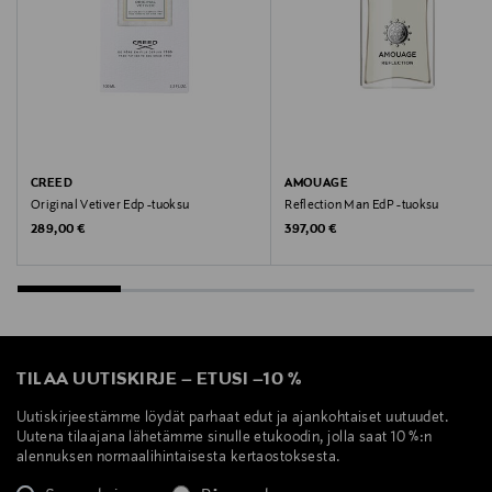
CREED
AMOUAGE
Original Vetiver Edp -tuoksu
Reflection Man EdP -tuoksu
Original Price
Original Price
289,00 €
397,00 €
TILAA UUTISKIRJE
–
ETUSI
–
10 %
Uutiskirjeestämme löydät parhaat edut ja ajankohtaiset uutuudet.
Uutena tilaajana lähetämme sinulle etukoodin, jolla saat 10 %:n
alennuksen normaalihintaisesta kertaostoksesta.