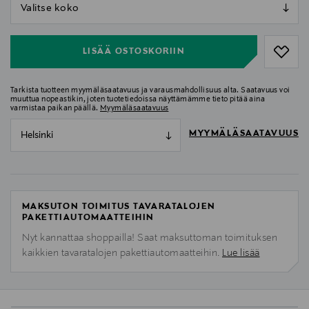
null
null
LISÄÄ OSTOSKORIIN
Tarkista tuotteen myymäläsaatavuus ja varausmahdollisuus alta. Saatavuus voi
muuttua nopeastikin, joten tuotetiedoissa näyttämämme tieto pitää aina
varmistaa paikan päällä.
Myymäläsaatavuus
MYYMÄLÄSAATAVUUS
Helsinki
MAKSUTON TOIMITUS TAVARATALOJEN
PAKETTIAUTOMAATTEIHIN
Nyt kannattaa shoppailla! Saat maksuttoman toimituksen
kaikkien tavaratalojen pakettiautomaatteihin.
Lue lisää