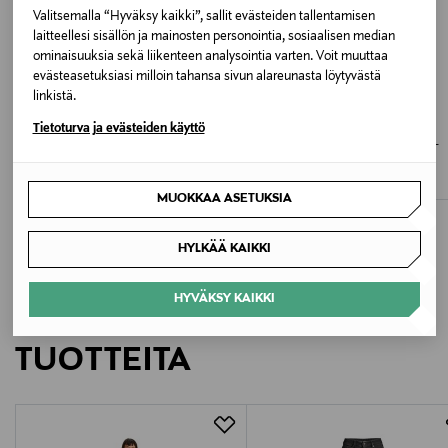
Valitsemalla “Hyväksy kaikki”, sallit evästeiden tallentamisen
Valmistusmaa
laitteellesi sisällön ja mainosten personointia, sosiaalisen median
Turkki
ominaisuuksia sekä liikenteen analysointia varten. Voit muuttaa
evästeasetuksiasi milloin tahansa sivun alareunasta löytyvästä
linkistä.
Valmistajan tuotenumero
ETUKUPONKITUOTE
ETUKUPONKITUOTE
ANINE BING
AGOLDE
Tietoturva ja evästeiden käyttö
A154C-1157
Hugh-farkut
80's Jean High Rise Vintage Taper -
farkut
Original Price
250,00 €
Original Price
Valmistaja
339,00 €
MUOKKAA ASETUKSIA
Citizens of Humanity, LLC
HYLKÄÄ KAIKKI
Valmistajan osoite
VIA SAVONA 97, BLDG T - L10, 20144, Milano, Italy
HYVÄKSY KAIKKI
LISÄÄ KIINNOSTAVIA
Digitaalinen osoite
TUOTTEITA
info@citizensofhumanity.com
Avainsanat