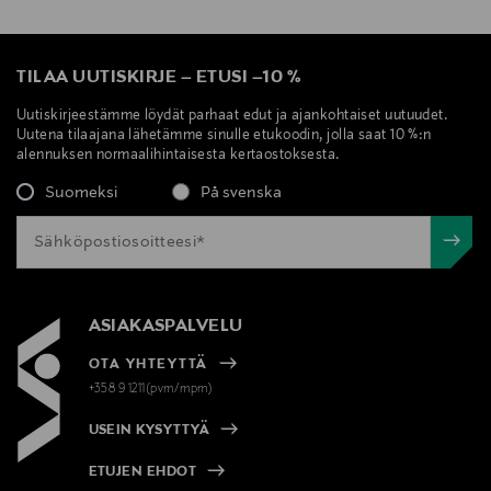
TILAA UUTISKIRJE
–
ETUSI
–
10 %
Uutiskirjeestämme löydät parhaat edut ja ajankohtaiset uutuudet.
Uutena tilaajana lähetämme sinulle etukoodin, jolla saat 10 %:n
alennuksen normaalihintaisesta kertaostoksesta.
Suomeksi
På svenska
ASIAKASPALVELU
OTA YHTEYTTÄ
+358 9 1211(pvm/mpm)
USEIN KYSYTTYÄ
ETUJEN EHDOT