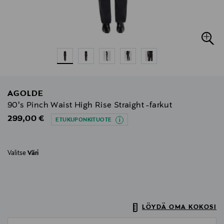
AGOLDE
90's Pinch Waist High Rise Straight -farkut
Original Price
299,00 €
ETUKUPONKITUOTE
Valitse
Väri
LÖYDÄ OMA KOKOSI