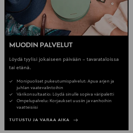
MUODIN PALVELUT
Löydä tyylisi jokaiseen päivään – tavarataloissa
tai etänä.
Monipuoliset pukeutumispalvelut: Apua arjen ja
juhlan vaatevalintoihin
Värikonsultaatio: Löydä sinulle sopiva väripaletti
Ompelupalvelu: Korjaukset uusiin ja vanhoihin
vaatteisiisi
TUTUSTU JA VARAA AIKA