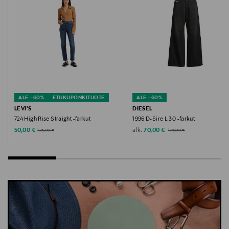
housut, korkeavyötäröiset farkut, suoralahkeiset
farkut, AGOLDE, denim
ALE –60%
ETUKUPONKITUOTE
ALE –60%
LEVI'S
DIESEL
724 High Rise Straight -farkut
1996 D-Sire L.30 -farkut
Original Price
Discounted Price
Discounted Price
alk.
Original Price
50,00 €
70,00 €
125,00 €
175,00 €