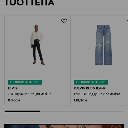
TUOTTEITA
Valmistajan osoite
VIA SAVONA 97, BLDG T - L10, 20144, Milano, Italy
Digitaalinen osoite
info@citizensofhumanity.com
Avainsanat
farkut, shortsit, naisten farkut, naisten shortsit,
AGOLDE
ETUKUPONKITUOTE
ETUKUPONKITUOTE
LEVI'S
CALVIN KLEIN JEANS
724 High Rise Straight -farkut
Low Rise Baggy Slashed -farkut
Original Price
Original Price
110,00 €
129,90 €