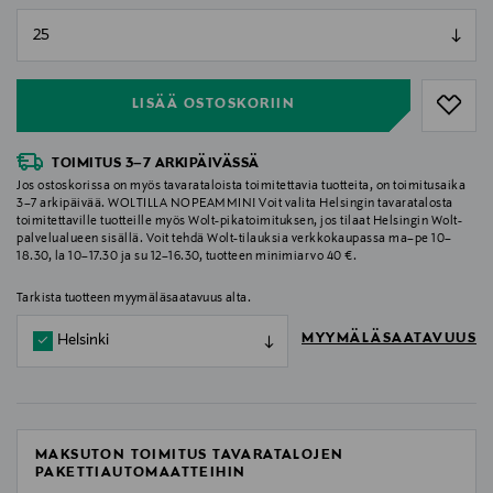
null
null
LISÄÄ OSTOSKORIIN
TOIMITUS 3–7 ARKIPÄIVÄSSÄ
Jos ostoskorissa on myös tavarataloista toimitettavia tuotteita, on toimitusaika
3–7 arkipäivää. WOLTILLA NOPEAMMIN! Voit valita Helsingin tavaratalosta
toimitettaville tuotteille myös Wolt-pikatoimituksen, jos tilaat Helsingin Wolt-
palvelualueen sisällä. Voit tehdä Wolt-tilauksia verkkokaupassa ma–pe 10–
18.30, la 10–17.30 ja su 12–16.30, tuotteen minimiarvo 40 €.
Tarkista tuotteen myymäläsaatavuus alta.
MYYMÄLÄSAATAVUUS
Helsinki
MAKSUTON TOIMITUS TAVARATALOJEN
PAKETTIAUTOMAATTEIHIN