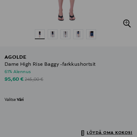
AGOLDE
Dame High Rise Baggy -farkkushortsit
61% Alennus
Original Price
Discounted Price
95,60 €
245,00 €
Valitse
Väri
LÖYDÄ OMA KOKOSI