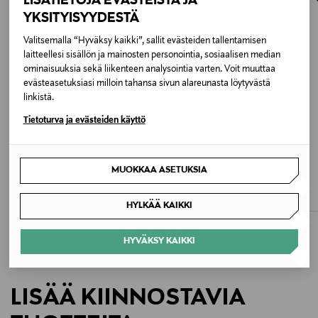
LISÄTIETOJA EVÄSTEISTÄ JA
osoitteeseen.
100 % puuvilla
YKSITYISYYDESTÄ
Valitsemalla “Hyväksy kaikki”, sallit evästeiden tallentamisen
Hoito-ohjeet
laitteellesi sisällön ja mainosten personointia, sosiaalisen median
ominaisuuksia sekä liikenteen analysointia varten. Voit muuttaa
Konepesu 30 asteessa
evästeasetuksiasi milloin tahansa sivun alareunasta löytyvästä
linkistä.
Väri
Tietoturva ja evästeiden käyttö
ENMR ENAMOUR (DK VINT IND)
ETUKUPONKITUOTE
ETUKUPONKITUOTE
Koko
LEVI'S
CALVIN KLEIN JEANS
MUOKKAA ASETUKSIA
724 High Rise Straight -farkut
Low Rise Baggy Slashed -farkut
25
Original Price
Original Price
110,00 €
129,90 €
HYLKÄÄ KAIKKI
Valmistajan tuotenumero
HYVÄKSY KAIKKI
A221-1371
Valmistaja
LISÄÄ KIINNOSTAVIA
Citizens of Humanity, LLC