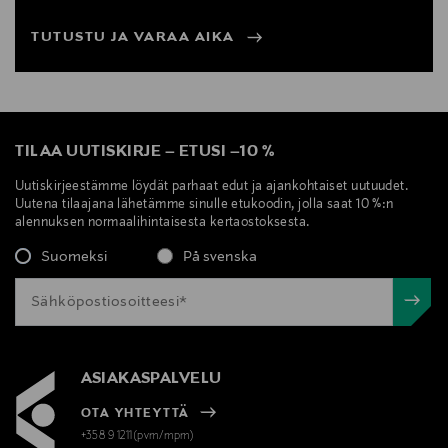
TUTUSTU JA VARAA AIKA
TILAA UUTISKIRJE
–
ETUSI
–
10 %
Uutiskirjeestämme löydät parhaat edut ja ajankohtaiset uutuudet.
Uutena tilaajana lähetämme sinulle etukoodin, jolla saat 10 %:n
alennuksen normaalihintaisesta kertaostoksesta.
Suomeksi
På svenska
ASIAKASPALVELU
OTA YHTEYTTÄ
+358 9 1211(pvm/mpm)