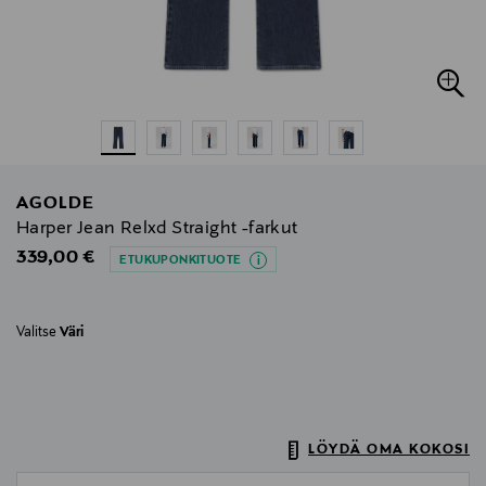
AGOLDE
Harper Jean Relxd Straight -farkut
Original Price
339,00 €
ETUKUPONKITUOTE
Valitse
Väri
LÖYDÄ OMA KOKOSI