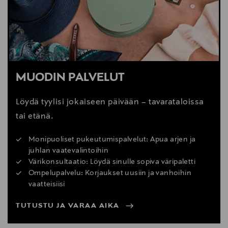
MUODIN PALVELUT
Löydä tyylisi jokaiseen päivään – tavarataloissa
tai etänä.
Monipuoliset pukeutumispalvelut: Apua arjen ja
juhlan vaatevalintoihin
Värikonsultaatio: Löydä sinulle sopiva väripaletti
Ompelupalvelu: Korjaukset uusiin ja vanhoihin
vaatteisiisi
TUTUSTU JA VARAA AIKA