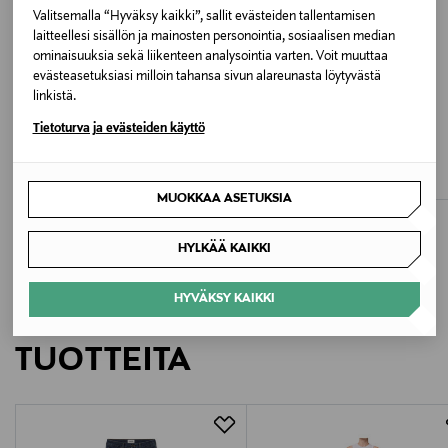
Valitsemalla “Hyväksy kaikki”, sallit evästeiden tallentamisen
Valmistusmaa
laitteellesi sisällön ja mainosten personointia, sosiaalisen median
Turkki
ominaisuuksia sekä liikenteen analysointia varten. Voit muuttaa
evästeasetuksiasi milloin tahansa sivun alareunasta löytyvästä
linkistä.
Valmistajan tuotenumero
ALE –40%
ETUKUPONKITUOTE
UUTTA
LAUREN RALPH LAUREN
CALVIN KLEIN JEANS
Tietoturva ja evästeiden käyttö
A9153E-1554
Straight-farkut
Straight-farkut
Discounted Price
Original Price
Original Price
101,40 €
119,90 €
169,00 €
Valmistaja
MUOKKAA ASETUKSIA
Citizens of Humanity, LLC
HYLKÄÄ KAIKKI
Valmistajan osoite
VIA SAVONA 97, BLDG T - L10, 20144, Milano, Italy
HYVÄKSY KAIKKI
LISÄÄ KIINNOSTAVIA
Digitaalinen osoite
TUOTTEITA
info@citizensofhumanity.com
Avainsanat