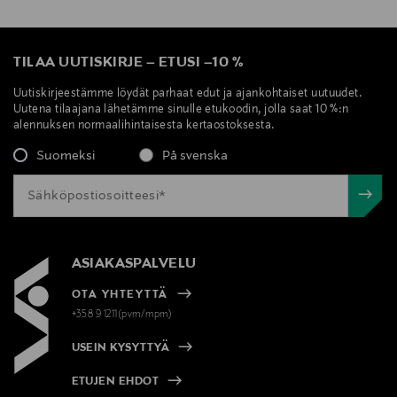
TILAA UUTISKIRJE
–
ETUSI
–
10 %
Uutiskirjeestämme löydät parhaat edut ja ajankohtaiset uutuudet.
Uutena tilaajana lähetämme sinulle etukoodin, jolla saat 10 %:n
alennuksen normaalihintaisesta kertaostoksesta.
Suomeksi
På svenska
ASIAKASPALVELU
OTA YHTEYTTÄ
+358 9 1211(pvm/mpm)
USEIN KYSYTTYÄ
ETUJEN EHDOT