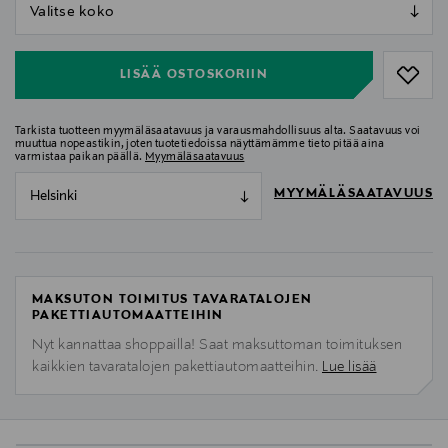
null
null
LISÄÄ OSTOSKORIIN
Tarkista tuotteen myymäläsaatavuus ja varausmahdollisuus alta. Saatavuus voi
muuttua nopeastikin, joten tuotetiedoissa näyttämämme tieto pitää aina
varmistaa paikan päällä.
Myymäläsaatavuus
MYYMÄLÄSAATAVUUS
Helsinki
MAKSUTON TOIMITUS TAVARATALOJEN
PAKETTIAUTOMAATTEIHIN
Nyt kannattaa shoppailla! Saat maksuttoman toimituksen
kaikkien tavaratalojen pakettiautomaatteihin.
Lue lisää