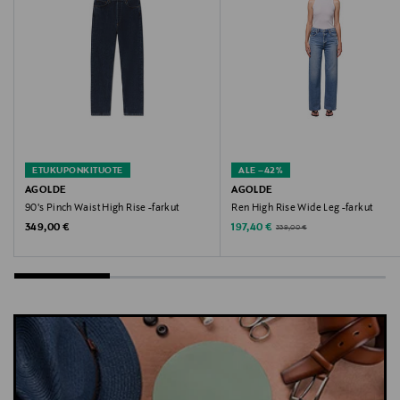
AGOLDE, farkut, denim, suorat farkut,
korkeavyötäröiset farkut, rennot farkut, housut
ETUKUPONKITUOTE
ALE –42%
AGOLDE
AGOLDE
90's Pinch Waist High Rise -farkut
Ren High Rise Wide Leg -farkut
Original Price
Discounted Price
Original Price
349,00 €
197,40 €
339,00 €