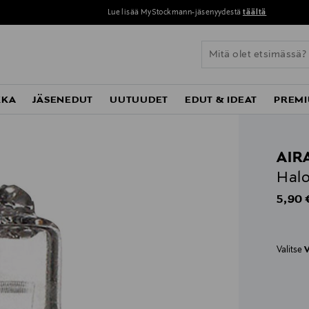
Lue lisää MyStockmann-jäsenyydestä
täältä
KKA
JÄSENEDUT
UUTUUDET
EDUT & IDEAT
PREMI
AIR
Hal
Origin
5,90 
Valitse
V