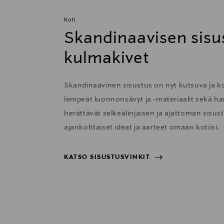
Koti
Skandinaavisen sisu
kulmakivet
Skandinaavinen sisustus on nyt kutsuva ja 
lempeät luonnonsävyt ja -materiaalit sekä har
herättävät selkeälinjaisen ja ajattoman sisu
ajankohtaiset ideat ja aarteet omaan kotiisi.
KATSO SISUSTUSVINKIT