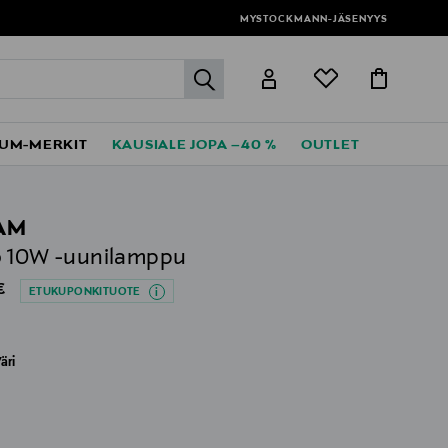
MYSTOCKMANN-JÄSENYYS
label.header.go
UM-MERKIT
KAUSIALE JOPA –40 %
OUTLET
AM
o 10W -uunilamppu
al Price
€
ETUKUPONKITUOTE
äri