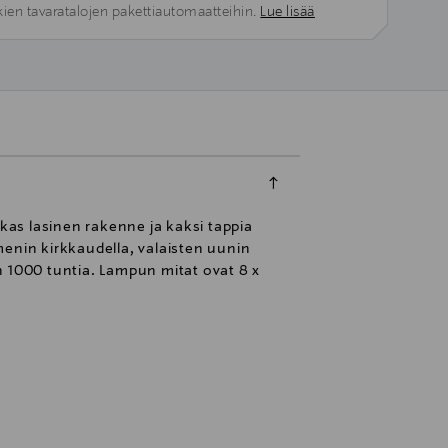
kien tavaratalojen pakettiautomaatteihin.
Lue lisää
as lasinen rakenne ja kaksi tappia
nin kirkkaudella, valaisten uunin
n 1000 tuntia. Lampun mitat ovat 8 x