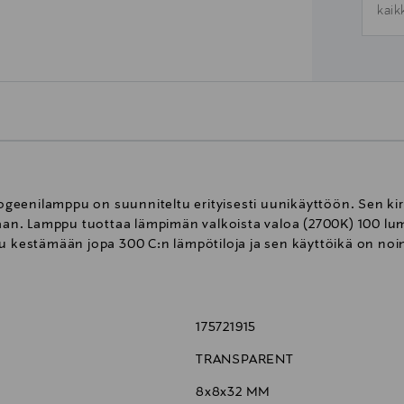
kaik
eenilamppu on suunniteltu erityisesti uunikäyttöön. Sen kirk
n. Lamppu tuottaa lämpimän valkoista valoa (2700K) 100 lume
tu kestämään jopa 300 C:n lämpötiloja ja sen käyttöikä on noi
175721915
TRANSPARENT
8x8x32 MM