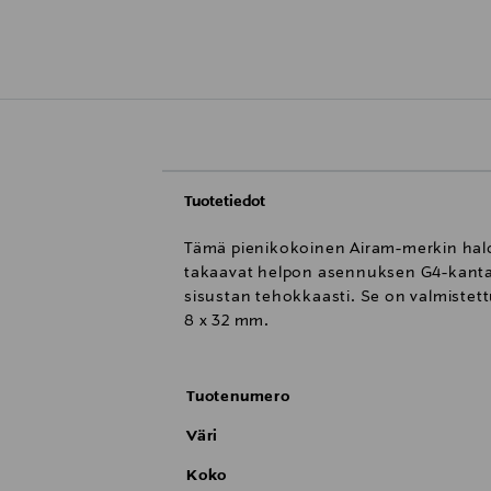
Tuotetiedot
Tämä pienikokoinen Airam-merkin halog
takaavat helpon asennuksen G4-kantaa
sisustan tehokkaasti. Se on valmistet
8 x 32 mm.
Tuotenumero
Väri
Koko