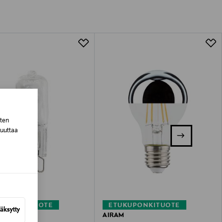
tuotteen koosta riippuen
lla valittuun osoitteeseen.
sten
muuttaa
KUPONKITUOTE
ETUKUPONKITUOTE
äksytty
AIRAM