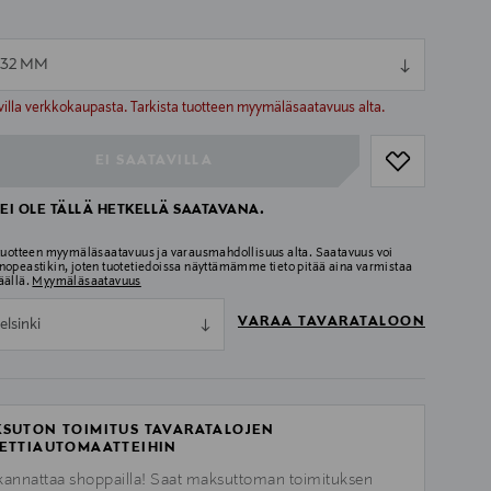
x32 MM
ull
ull
villa verkkokaupasta. Tarkista tuotteen myymäläsaatavuus alta.
EI SAATAVILLA
EI OLE TÄLLÄ HETKELLÄ SAATAVANA.
 tuotteen myymäläsaatavuus ja varausmahdollisuus alta. Saatavuus voi
nopeastikin, joten tuotetiedoissa näyttämämme tieto pitää aina varmistaa
äällä.
Myymäläsaatavuus
VARAA TAVARATALOON
elsinki
SUTON TOIMITUS TAVARATALOJEN
ETTIAUTOMAATTEIHIN
kannattaa shoppailla! Saat maksuttoman toimituksen