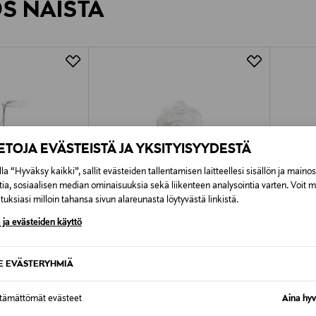
ÖS NÄISTÄ
7,90 €–50,00 € kuljetusyhtiöstä ja 
Alk. 6,90 €, kun toimitus on saatavi
IETOJA EVÄSTEISTÄ JA YKSITYISYYDESTÄ
la “Hyväksy kaikki”, sallit evästeiden tallentamisen laitteellesi sisällön ja maino
tia, sosiaalisen median ominaisuuksia sekä liikenteen analysointia varten. Voit 
uksiasi milloin tahansa sivun alareunasta löytyvästä linkistä.
 ja evästeiden käyttö
SE EVÄSTERYHMIÄ
TUOTE
ETUKUPONKITUOTE
ETU
ttämättömät evästeet
Aina hyv
AIRAM
AIRAM