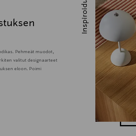
Inspiroidu
stuksen
kodikas. Pehmeät muodot,
kiten valitut designaarteet
stuksen eloon. Poimi