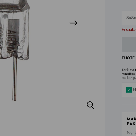
8x8
n
n
Ei saata
TUOTE 
Tarkista
muuttua 
paikan p
H
MAK
PAK
Nyt 