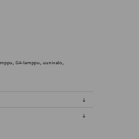
amppu, G4-lamppu, uunivalo,
luessa tuotteen vastaanottamisesta.