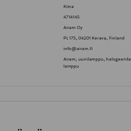
Kiina
4714145
Airam Oy
PL 175, 04201 Kerava, Finland
info@airam.fi
Airam, uunilamppu, halogeenil
lamppu
0,00 €
inen tilaukseesi. Voit palauttaa tilaamasi tuotteen 30 vuorokauden ku
0,00 € – 4,90 €
rvitse ilmoittaa palautuksesta etukäteen.