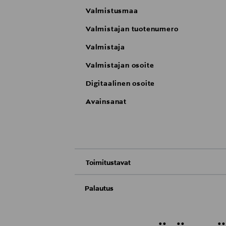
Valmistusmaa
Valmistajan tuotenumero
Valmistaja
Valmistajan osoite
Digitaalinen osoite
Avainsanat
Toimitustavat
Nouto tavaratalosta
Palautus
Meille on hyvin tärkeää, että olet tyytyvä
Toimitus automaattiin tai noutopisteeseen
Palauttaminen on maksutonta eikä sinun ta