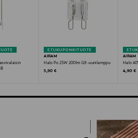
TUOTE
ETUKUPONKITUOTE
ETU
AIRAM
AIRAM
asvivalaisin
Halo Po 25W 200lm G9 -uunilamppu
Halo 40
SB
Original Price
Original
5,90 €
4,90 €