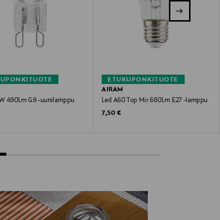
KUPONKITUOTE
ETUKUPONKITUOTE
AIRAM
W 490Lm G9 -uunilamppu
Led A60 Top Mir 680Lm E27 -lamppu
 Price
Original Price
7,50 €