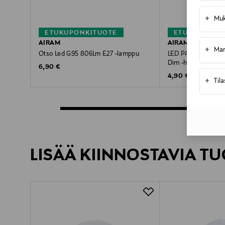
+
Muk
ETUKUPONKITUOTE
ETUKUPONKI
AIRAM
AIRAM
+
Mar
Otso Led G95 806Lm E27 -lamppu
LED P45 827 470lm
Dim -himmennettä
Original Price
6,90 €
Original Price
4,90 €
+
Til
LISÄÄ KIINNOSTAVIA TU