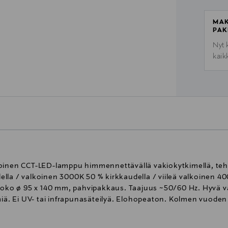
MAK
PAK
Nyt 
kaik
toinen CCT-LED-lamppu himmennettävällä vakiokytkimellä, teho
lla / valkoinen 3000K 50 % kirkkaudella / viileä valkoinen 40
koko ø 95 x 140 mm, pahvipakkaus. Taajuus ~50/60 Hz. Hyvä vär
miä. Ei UV- tai infrapunasäteilyä. Elohopeaton. Kolmen vuoden