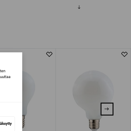
luessa tuotteen vastaanottamisesta.
tuotteen koosta riippuen
lla valittuun osoitteeseen.
sten
muuttaa
äksytty