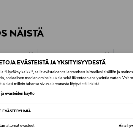
0,00 €
inen tilaukseesi. Voit palauttaa tilaamasi tuotteen 30 vuorokauden ku
0,00 € – 4,90 €
rvitse ilmoittaa palautuksesta etukäteen.
ÖS NÄISTÄ
7,90 €–50,00 € kuljetusyhtiöstä ja 
Alk. 6,90 €, kun toimitus on saatavi
IETOJA EVÄSTEISTÄ JA YKSITYISYYDESTÄ
la “Hyväksy kaikki”, sallit evästeiden tallentamisen laitteellesi sisällön ja maino
tia, sosiaalisen median ominaisuuksia sekä liikenteen analysointia varten. Voit 
uksiasi milloin tahansa sivun alareunasta löytyvästä linkistä.
 ja evästeiden käyttö
SE EVÄSTERYHMIÄ
ttämättömät evästeet
Aina hyv