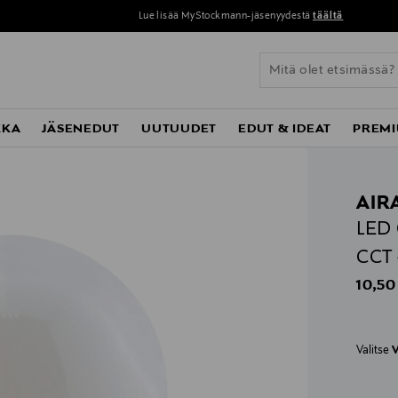
Lue lisää MyStockmann-jäsenyydestä
täältä
KKA
JÄSENEDUT
UUTUUDET
EDUT & IDEAT
PREMI
AIR
LED 
CCT
Origin
10,50
Valitse
V