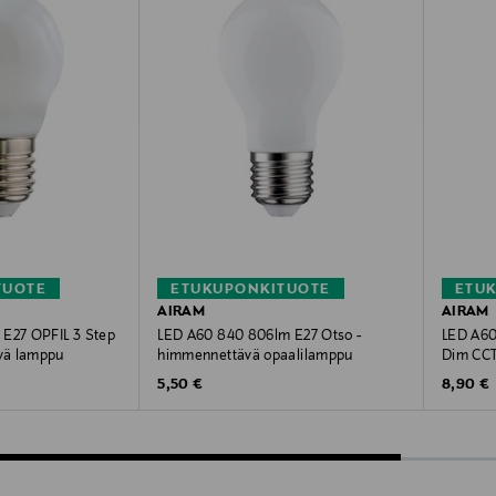
TUOTE
ETUKUPONKITUOTE
ETU
AIRAM
AIRAM
 E27 OPFIL 3 Step
LED A60 840 806lm E27 Otso -
LED A60
vä lamppu
himmennettävä opaalilamppu
Dim CCT
Original Price
Original
5,50 €
8,90 €