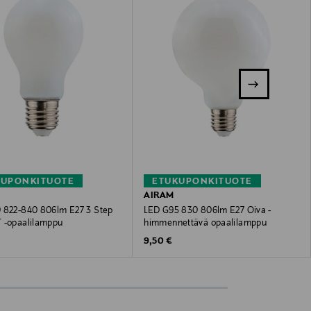
KUPONKITUOTE
ETUKUPONKITUOTE
AIRAM
 822-840 806lm E27 3 Step
LED G95 830 806lm E27 Oiva -
 -opaalilamppu
himmennettävä opaalilamppu
 Price
Original Price
9,50 €