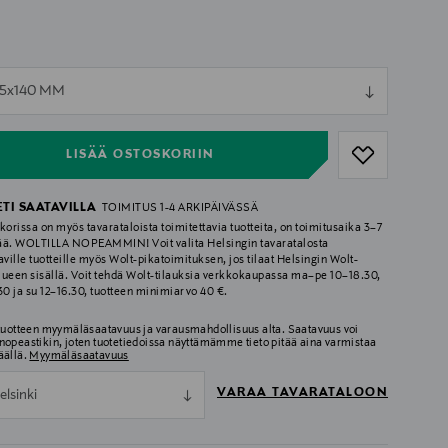
ull
95x140 MM
ull
LISÄÄ OSTOSKORIIN
ETI SAATAVILLA
TOIMITUS 1-4 ARKIPÄIVÄSSÄ
korissa on myös tavarataloista toimitettavia tuotteita, on toimitusaika 3–7
ää. WOLTILLA NOPEAMMIN! Voit valita Helsingin tavaratalosta
aville tuotteille myös Wolt-pikatoimituksen, jos tilaat Helsingin Wolt-
lueen sisällä. Voit tehdä Wolt-tilauksia verkkokaupassa ma–pe 10–18.30,
.30 ja su 12–16.30, tuotteen minimiarvo 40 €.
 tuotteen myymäläsaatavuus ja varausmahdollisuus alta. Saatavuus voi
nopeastikin, joten tuotetiedoissa näyttämämme tieto pitää aina varmistaa
äällä.
Myymäläsaatavuus
VARAA TAVARATALOON
elsinki