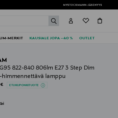
MYSTOCKMANN-JÄSENYYS
label.header.go
UM-MERKIT
KAUSIALE JOPA –40 %
OUTLET
AM
G95 822-840 806lm E27 3 Step Dim
 -himmennettävä lamppu
al Price
 €
ETUKUPONKITUOTE
äri