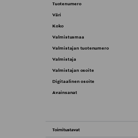
Tuotenumero
Väri
Koko
Valmistusmaa
Valmistajan tuotenumero
Valmistaja
Valmistajan osoite
Digitaalinen osoite
Avainsanat
Toimitustavat