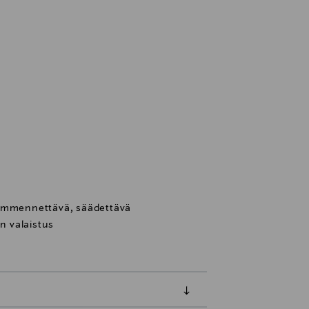
himmennettävä, säädettävä
in valaistus