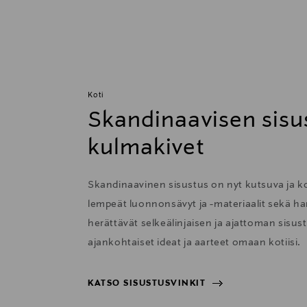
Koti
Skandinaavisen sisu
kulmakivet
Skandinaavinen sisustus on nyt kutsuva ja 
lempeät luonnonsävyt ja -materiaalit sekä har
herättävät selkeälinjaisen ja ajattoman sisu
ajankohtaiset ideat ja aarteet omaan kotiisi.
KATSO SISUSTUSVINKIT