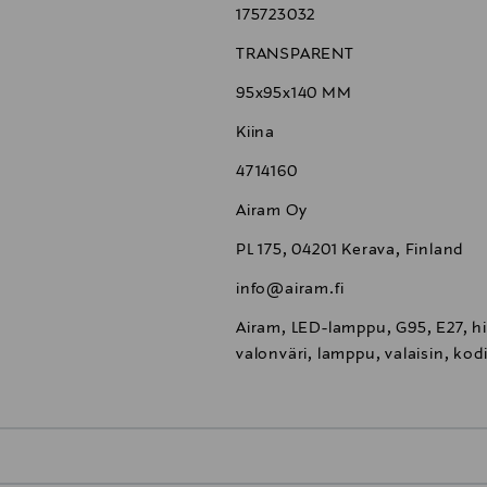
175723032
TRANSPARENT
95x95x140 MM
Kiina
4714160
Airam Oy
PL 175, 04201 Kerava, Finland
info@airam.fi
Airam, LED-lamppu, G95, E27, 
valonväri, lamppu, valaisin, kod