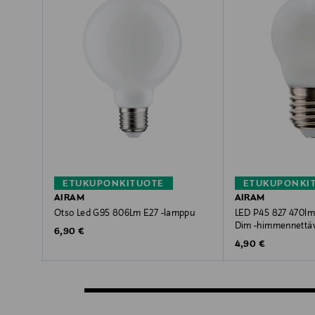
ETUKUPONKITUOTE
ETUKUPONKI
AIRAM
AIRAM
Otso Led G95 806Lm E27 -lamppu
LED P45 827 470lm
Dim -himmennettä
Original Price
6,90 €
Original Price
4,90 €