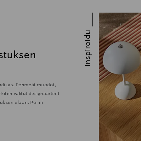
Inspiroidu
stuksen
kodikas. Pehmeät muodot,
kiten valitut designaarteet
stuksen eloon. Poimi