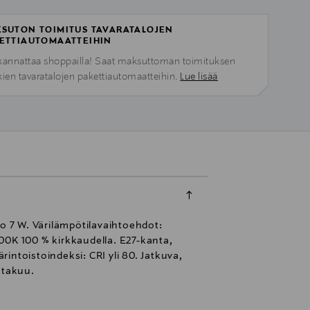
SUTON TOIMITUS TAVARATALOJEN
ETTIAUTOMAATTEIHIN
kannattaa shoppailla! Saat maksuttoman toimituksen
kien tavaratalojen pakettiautomaatteihin.
Lue lisää
 7 W. Värilämpötilavaihtoehdot:
00K 100 % kirkkaudella. E27-kanta,
intoistoindeksi: CRI yli 80. Jatkuva,
 takuu.