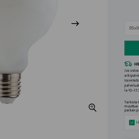
n
95x
n
H
Jos ostos
arkipäiv
toimitett
palvelua
la 10–17
Tarkista
muuttua 
paikan p
H