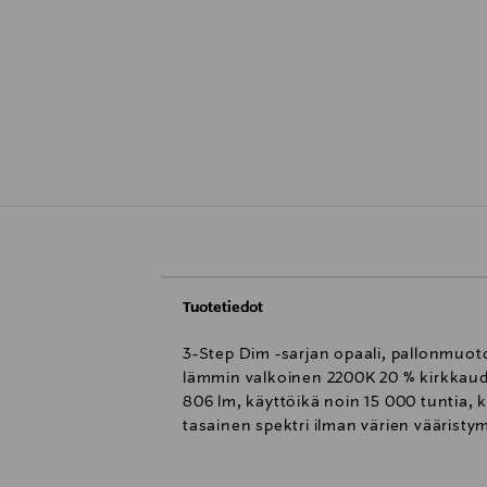
Tuotetiedot
3-Step Dim -sarjan opaali, pallonmuo
lämmin valkoinen 2200K 20 % kirkkaude
806 lm, käyttöikä noin 15 000 tuntia, 
tasainen spektri ilman värien vääristy