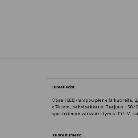
Tuotetiedot
Opaali LED-lamppu pienellä kuorella. 2
x 74 mm, pahvipakkaus. Taajuus ~50/60 
spektri ilman värivääristymiä. Ei UV- 
Tuotenumero