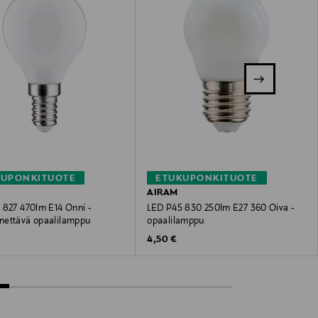
KUPONKITUOTE
ETUKUPONKITUOTE
AIRAM
 827 470lm E14 Onni -
LED P45 830 250lm E27 360 Oiva -
ettävä opaalilamppu
opaalilamppu
 Price
Original Price
4,50 €