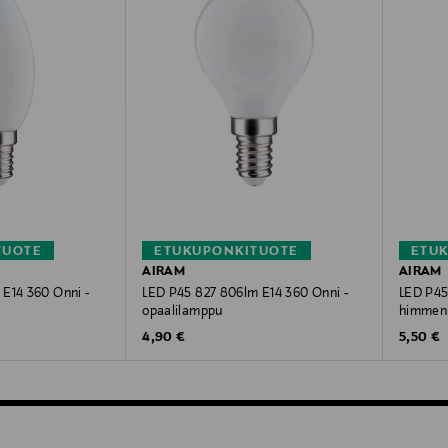
TUOTE
ETUKUPONKITUOTE
ETU
AIRAM
AIRAM
 E14 360 Onni -
LED P45 827 806lm E14 360 Onni -
LED P45
opaalilamppu
himmenn
Original Price
Original
4,90 €
5,50 €