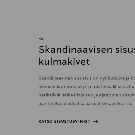
Koti
Skandinaavisen sisu
kulmakivet
Skandinaavinen sisustus on nyt kutsuva ja 
lempeät luonnonsävyt ja -materiaalit sekä har
herättävät selkeälinjaisen ja ajattoman sisu
ajankohtaiset ideat ja aarteet omaan kotiisi.
KATSO SISUSTUSVINKIT