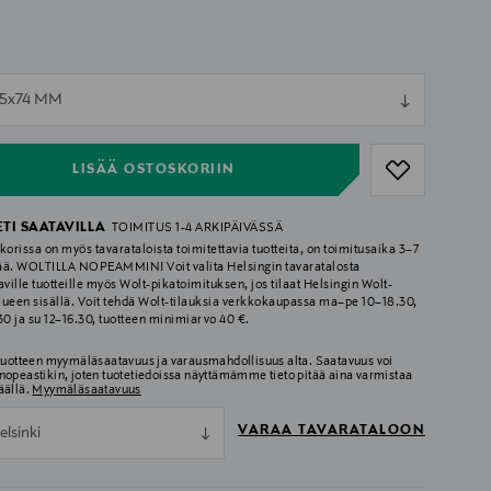
ull
45x74 MM
ull
LISÄÄ OSTOSKORIIN
ETI SAATAVILLA
TOIMITUS 1-4 ARKIPÄIVÄSSÄ
korissa on myös tavarataloista toimitettavia tuotteita, on toimitusaika 3–7
ää. WOLTILLA NOPEAMMIN! Voit valita Helsingin tavaratalosta
aville tuotteille myös Wolt-pikatoimituksen, jos tilaat Helsingin Wolt-
lueen sisällä. Voit tehdä Wolt-tilauksia verkkokaupassa ma–pe 10–18.30,
.30 ja su 12–16.30, tuotteen minimiarvo 40 €.
 tuotteen myymäläsaatavuus ja varausmahdollisuus alta. Saatavuus voi
nopeastikin, joten tuotetiedoissa näyttämämme tieto pitää aina varmistaa
äällä.
Myymäläsaatavuus
VARAA TAVARATALOON
elsinki