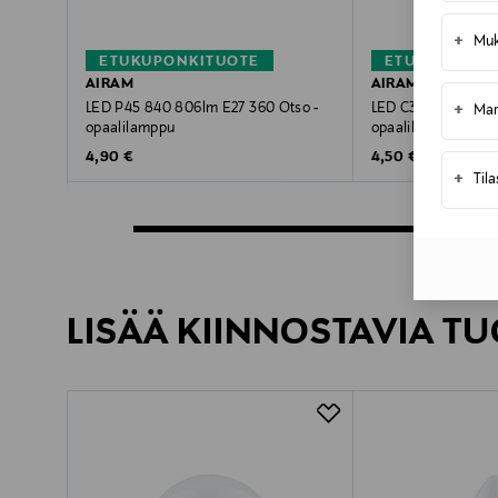
+
Muk
ETUKUPONKITUOTE
ETUKUPONKI
AIRAM
AIRAM
+
LED P45 840 806lm E27 360 Otso -
LED C35 827 250lm
Mar
opaalilamppu
opaalilamppu
Original Price
Original Price
4,90 €
4,50 €
+
Til
LISÄÄ KIINNOSTAVIA TU