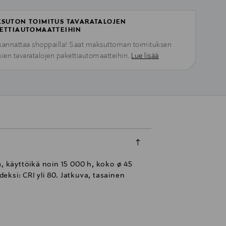
SUTON TOIMITUS TAVARATALOJEN
ETTIAUTOMAATTEIHIN
kannattaa shoppailla! Saat maksuttoman toimituksen
kien tavaratalojen pakettiautomaatteihin.
Lue lisää
m, käyttöikä noin 15 000 h, koko ø 45
ksi: CRI yli 80. Jatkuva, tasainen