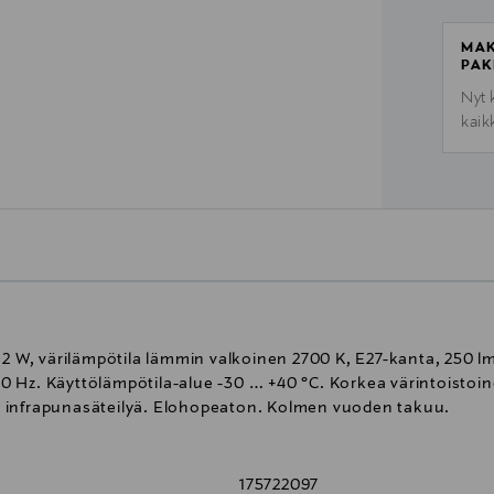
MAK
PAK
Nyt 
kaik
,2 W, värilämpötila lämmin valkoinen 2700 K, E27-kanta, 250 l
Hz. Käyttölämpötila-alue -30 … +40 °C. Korkea värintoistoinde
tai infrapunasäteilyä. Elohopeaton. Kolmen vuoden takuu.
175722097