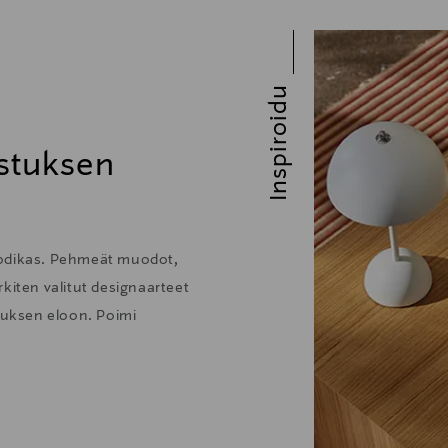
Inspiroidu
stuksen
kodikas. Pehmeät muodot,
kiten valitut designaarteet
stuksen eloon. Poimi