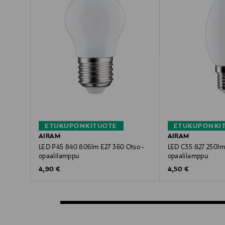
ETUKUPONKITUOTE
ETUKUPONKI
AIRAM
AIRAM
LED P45 840 806lm E27 360 Otso -
LED C35 827 250lm
opaalilamppu
opaalilamppu
Original Price
Original Price
4,90 €
4,50 €