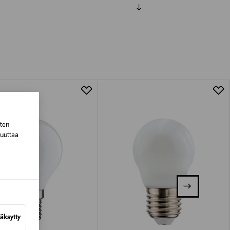
luessa tuotteen vastaanottamisesta.
tuotteen koosta riippuen
lla valittuun osoitteeseen.
sten
muuttaa
äksytty