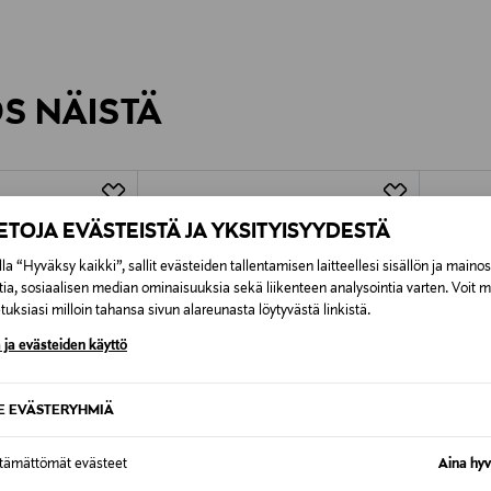
inen tilaukseesi. Voit palauttaa tilaamasi tuotteen 30 vuorokauden ku
0,00 € – 4,90 €
rvitse ilmoittaa palautuksesta etukäteen.
ÖS NÄISTÄ
7,90 €–50,00 € kuljetusyhtiöstä ja 
Alk. 6,90 €, kun toimitus on saatavi
IETOJA EVÄSTEISTÄ JA YKSITYISYYDESTÄ
la “Hyväksy kaikki”, sallit evästeiden tallentamisen laitteellesi sisällön ja maino
tia, sosiaalisen median ominaisuuksia sekä liikenteen analysointia varten. Voit 
uksiasi milloin tahansa sivun alareunasta löytyvästä linkistä.
 ja evästeiden käyttö
SE EVÄSTERYHMIÄ
ttämättömät evästeet
Aina hyv