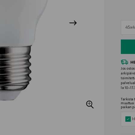
n
45x
n
H
Jos ostos
arkipäiv
toimitett
palvelua
la 10–17
Tarkista
muuttua 
paikan p
H