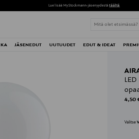
Lue lisää MyStockmann-jäsenyydestä
täältä
KKA
JÄSENEDUT
UUTUUDET
EDUT & IDEAT
PREMI
AIR
LED 
opa
Origin
4,50 
Valitse
V