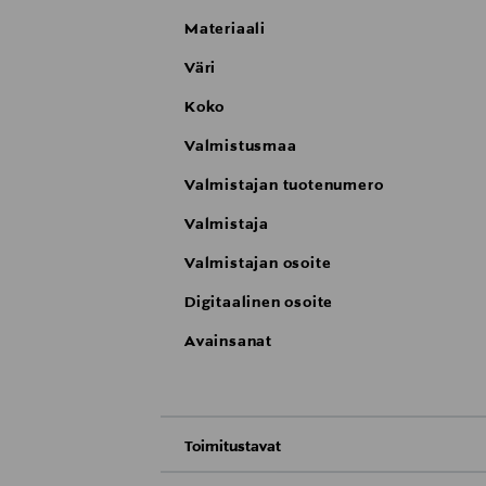
Materiaali
Väri
Koko
Valmistusmaa
Valmistajan tuotenumero
Valmistaja
Valmistajan osoite
Digitaalinen osoite
Avainsanat
Toimitustavat