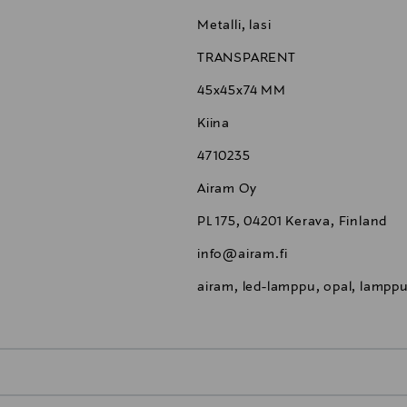
Metalli, lasi
TRANSPARENT
45x45x74 MM
Kiina
4710235
Airam Oy
PL 175, 04201 Kerava, Finland
info@airam.fi
airam, led-lamppu, opal, lamppu
0,00 €