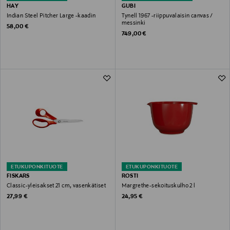
HAY
GUBI
Indian Steel Pitcher Large -kaadin
Tynell 1967 -riippuvalaisin canvas /
messinki
Original Price
58,00 €
Original Price
749,00 €
ETUKUPONKITUOTE
ETUKUPONKITUOTE
FISKARS
ROSTI
Classic-yleisakset 21 cm, vasenkätiset
Margrethe-sekoituskulho 2 l
Original Price
Original Price
27,99 €
24,95 €