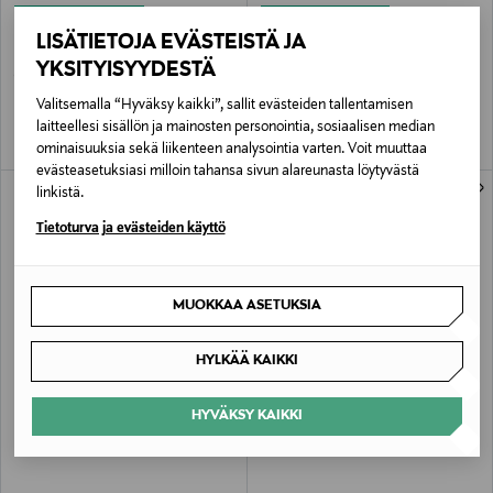
ETUKUPONKITUOTE
ETUKUPONKITUOTE
BIRKMANN
IITTALA
LISÄTIETOJA EVÄSTEISTÄ JA
Taikinan nostatuskori ø 25 cm
Aalto Finlandia -maljakko 251 mm
YKSITYISYYDESTÄ
Original Price
Original Price
18,90 €
260,00 €
Valitsemalla “Hyväksy kaikki”, sallit evästeiden tallentamisen
laitteellesi sisällön ja mainosten personointia, sosiaalisen median
ominaisuuksia sekä liikenteen analysointia varten. Voit muuttaa
evästeasetuksiasi milloin tahansa sivun alareunasta löytyvästä
linkistä.
Tietoturva ja evästeiden käyttö
MUOKKAA ASETUKSIA
HYLKÄÄ KAIKKI
ALE –60%
ETUKUPONKITUOTE
IITTALA
LE CREUSET
HYVÄKSY KAIKKI
Tundra-kulho 25 cl
Signature-pata, pyöreä 4,2 l
Discounted Price
Original Price
Original Price
9,90 €
355,00 €
24,90 €