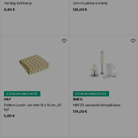
Vardag-tiskiharja
Join-In-jakkara mänty
Original Price
Original Price
9,90 €
129,00 €
ETUKUPONKITUOTE
ETUKUPONKITUOTE
HAY
SMEG
Pattern Lunch -servetti 16 x 16 cm, 20
HBF03-sauvasekoitinpakkaus
kpl
Original Price
179,00 €
Original Price
5,00 €