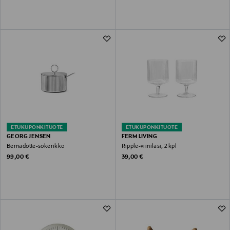
ETUKUPONKITUOTE
ETUKUPONKITUOTE
GEORG JENSEN
FERM LIVING
Bernadotte-sokerikko
Ripple-viinilasi, 2 kpl
Original Price
Original Price
99,00 €
39,00 €