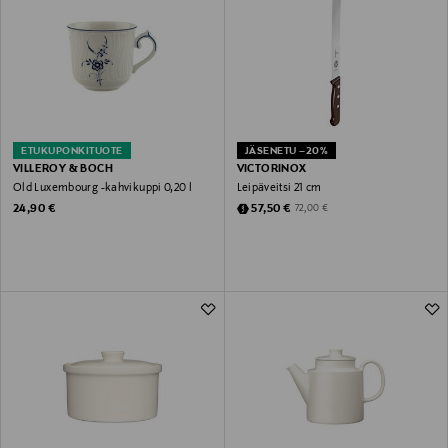
ETUKUPONKITUOTE
JÄSENETU –20%
VILLEROY & BOCH
VICTORINOX
Old Luxembourg -kahvikuppi 0,20 l
Leipäveitsi 21 cm
Original Price
Discounted Price
Original Price
24,90 €
57,50 €
72,00 €