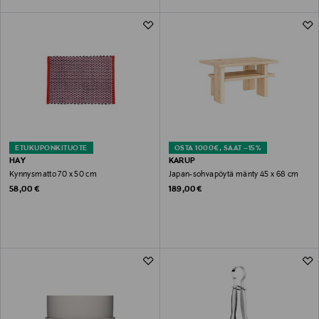
ETUKUPONKITUOTE
OSTA 1000€, SAAT –15%
HAY
KARUP
Kynnysmatto 70 x 50 cm
Japan-sohvapöytä mänty 45 x 68 cm
Original Price
Original Price
58,00 €
189,00 €