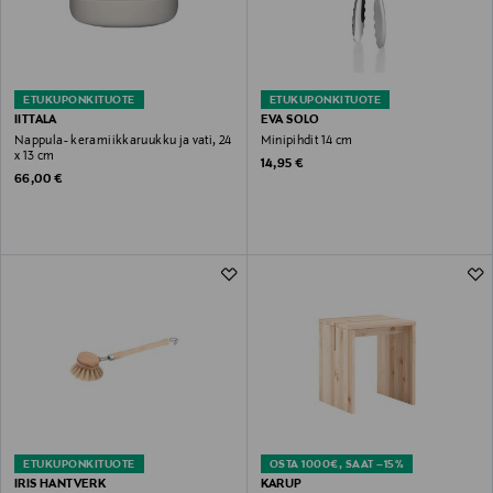
ETUKUPONKITUOTE
ETUKUPONKITUOTE
IITTALA
EVA SOLO
Nappula- keramiikkaruukku ja vati, 24
Minipihdit 14 cm
x 13 cm
Original Price
14,95 €
Original Price
66,00 €
ETUKUPONKITUOTE
OSTA 1000€, SAAT –15%
IRIS HANTVERK
KARUP