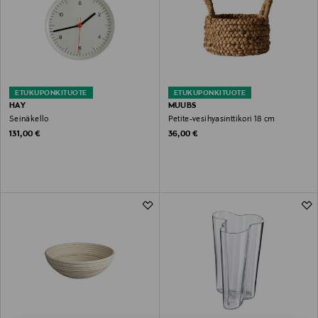
ETUKUPONKITUOTE
ETUKUPONKITUOTE
HAY
MUUBS
Seinäkello
Petite-vesihyasinttikori 18 cm
Original Price
Original Price
131,00 €
36,00 €