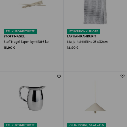
ETUKUPONKITUOTE
ETUKUPONKITUOTE
STOFF NAGEL
LAPUAN KANKURIT
Stoff Nagel Taper-kynttilät 6 kpl
Maija-keittiöliina 25 x 32 cm
Original Price
Original Price
16,90 €
14,90 €
ETUKUPONKITUOTE
OSTA 1000€, SAAT –15%