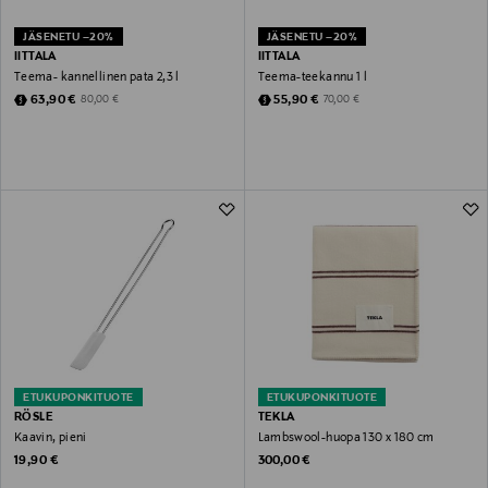
JÄSENETU –20%
JÄSENETU –20%
IITTALA
IITTALA
Teema- kannellinen pata 2,3 l
Teema-teekannu 1 l
Discounted Price
Discounted Price
Original Price
Original Price
63,90 €
55,90 €
80,00 €
70,00 €
ETUKUPONKITUOTE
ETUKUPONKITUOTE
RÖSLE
TEKLA
Kaavin, pieni
Lambswool-huopa 130 x 180 cm
Original Price
Original Price
19,90 €
300,00 €