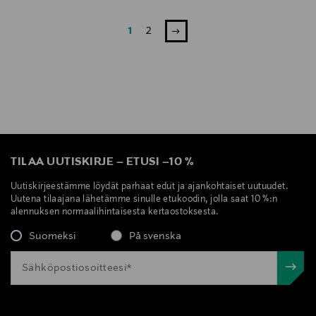
1
2
TILAA UUTISKIRJE
–
ETUSI
–
10 %
Uutiskirjeestämme löydät parhaat edut ja ajankohtaiset uutuudet.
Uutena tilaajana lähetämme sinulle etukoodin, jolla saat 10 %:n
alennuksen normaalihintaisesta kertaostoksesta.
Suomeksi
På svenska