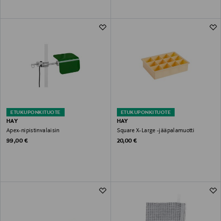
ETUKUPONKITUOTE
ETUKUPONKITUOTE
HAY
HAY
Apex-nipistinvalaisin
Square X-Large -jääpalamuotti
Original Price
Original Price
99,00 €
20,00 €