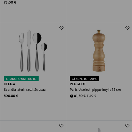
Original Price
75,00 €
ETUKUPONKITUOTE
JÄSENETU –20%
IITTALA
PEUGEOT
Scandia-aterinsetti, 24 osaa
Paris U'select -pippurimylly 18 cm
Original Price
Discounted Price
Original Price
300,00 €
41,50 €
51,90 €