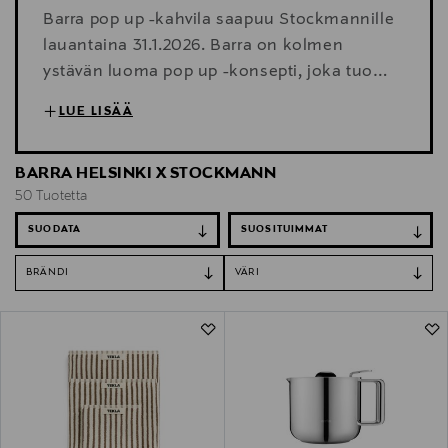
Barra pop up -kahvila saapuu Stockmannille
lauantaina 31.1.2026. Barra on kolmen
ystävän luoma pop up -konsepti, joka tuo
yhteen suomalaisen ja tanskalaisen
LUE LISÄÄ
muotoilun aamupalakulttuurin ja ruuan
kautta. Barran perustajat ovat kuratoineet
BARRA HELSINKI X STOCKMANN
omat suosikkinsa Stockmannin kodin
50 Tuotetta
valikoimasta – tutustu ja inspiroidu!
SUODATA
BRÄNDI
VÄRI
50 Tuotetta