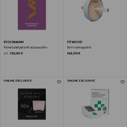
STOCKMANN
FITWOOD
Palvelulahjakortti alusasuihin
KIVI voimapyörä
Original Price
Original Price
alk.
150,00 €
149,00 €
ONLINE EXCLUSIVE
ONLINE EXCLUSIVE