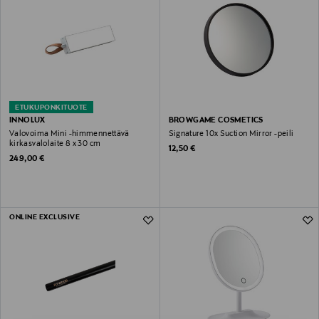
ETUKUPONKITUOTE
INNOLUX
BROWGAME COSMETICS
Valovoima Mini -himmennettävä
Signature 10x Suction Mirror -peili
kirkasvalolaite 8 x 30 cm
Original Price
12,50 €
Original Price
249,00 €
ONLINE EXCLUSIVE