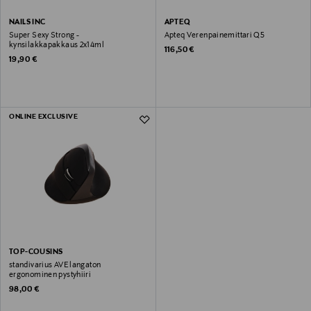
NAILS INC
APTEQ
Super Sexy Strong -
Apteq Verenpainemittari Q5
kynsilakkapakkaus 2x14ml
Original Price
116,50 €
Original Price
19,90 €
ONLINE EXCLUSIVE
TOP-COUSINS
standivarius AVE langaton
ergonominen pystyhiiri
Original Price
98,00 €