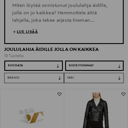
Miten löytää onnistunut joululahja äidille,
jolla on jo kaikkea? Hemmottele äitiä
lahjalla, joka tekee arjesta hieman
sujuvampaa ja tuo ripauksen ylellisyyttä
LUE LISÄÄ
elämään. Poimi ilahduttava lahja tästä!
JOULULAHJA ÄIDILLE JOLLA ON KAIKKEA
19 Tuotetta
SUODATA
BRÄNDI
VÄRI
19 Tuotetta