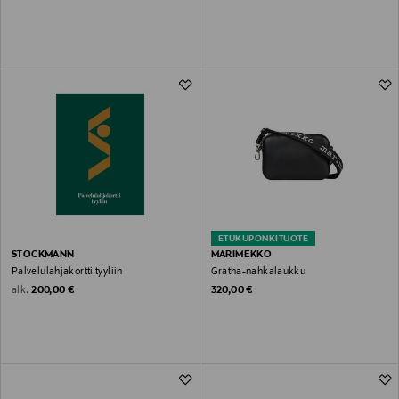
ETUKUPONKITUOTE
STOCKMANN
MARIMEKKO
Palvelulahjakortti tyyliin
Gratha-nahkalaukku
Original Price
Original Price
alk.
200,00 €
320,00 €