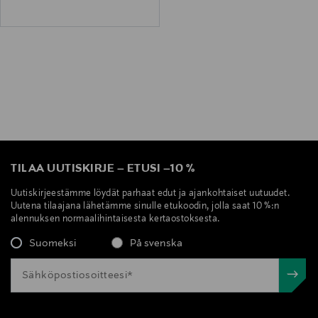
TILAA UUTISKIRJE
–
ETUSI
–
10 %
Uutiskirjeestämme löydät parhaat edut ja ajankohtaiset uutuudet.
Uutena tilaajana lähetämme sinulle etukoodin, jolla saat 10 %:n
alennuksen normaalihintaisesta kertaostoksesta.
Suomeksi
På svenska