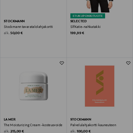
ETUKUPONKITUOTE
STOCKMANN
SELECTED
Stockmann tavaratalolahjakortti
SlfKatie-nahkatakki
Original Price
Original Price
alk.
50,00 €
199,99 €
LA MER
STOCKMANN
The Moisturizing Cream -kosteusvoide
Palvelulahjakortti kauneuteen
Original Price
Original Price
alk.
alk.
215,00 €
100,00 €