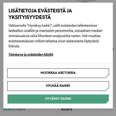
LISÄTIETOJA EVÄSTEISTÄ JA
FITWOOD
BROWGAME COSMETICS
YKSITYISYYDESTÄ
PIHKA venyttelykeppi
Original Lighted Makeup Mirror -peili
Original Price
Original Price
39,00 €
96,90 €
Valitsemalla “Hyväksy kaikki”, sallit evästeiden tallentamisen
laitteellesi sisällön ja mainosten personointia, sosiaalisen median
ominaisuuksia sekä liikenteen analysointia varten. Voit muuttaa
evästeasetuksiasi milloin tahansa sivun alareunasta löytyvästä
linkistä.
ONLINE EXCLUSIVE
ONLINE EXCLUSIVE
Tietoturva ja evästeiden käyttö
MUOKKAA ASETUKSIA
HYLKÄÄ KAIKKI
ALE –45%
HYVÄKSY KAIKKI
ERGOFINLAND
TUOHI JEWELRY
GetUpDesk light
SANA SINGLE LETTER
Discounted Price
Original Price
Original Price
99,00 €
82,00 €
179,00 €