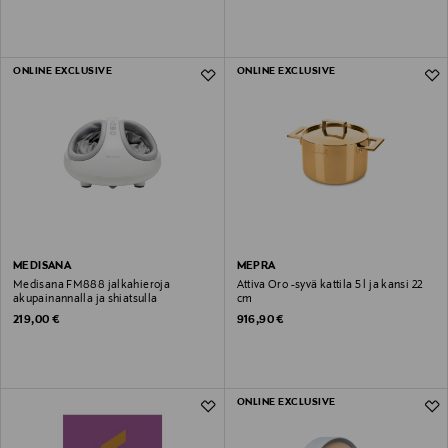
ONLINE EXCLUSIVE
ONLINE EXCLUSIVE
MEDISANA
MEPRA
Medisana FM888 jalkahieroja
Attiva Oro -syvä kattila 5 l ja kansi 22
akupainannalla ja shiatsulla
cm
Original Price
Original Price
219,00 €
916,90 €
ONLINE EXCLUSIVE