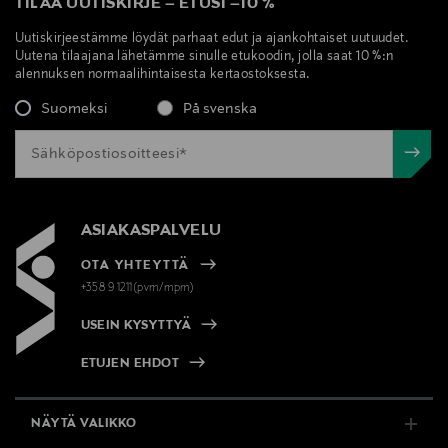
TILAA UUTISKIRJE
–
ETUSI
–
10 %
Uutiskirjeestämme löydät parhaat edut ja ajankohtaiset uutuudet.
Uutena tilaajana lähetämme sinulle etukoodin, jolla saat 10 %:n
alennuksen normaalihintaisesta kertaostoksesta.
Suomeksi
På svenska
ASIAKASPALVELU
OTA YHTEYTTÄ
+358 9 1211(pvm/mpm)
USEIN KYSYTTYÄ
ETUJEN EHDOT
NÄYTÄ VALIKKO