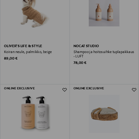
OLIVER'S LIFE & STYLE
NOCAT STUDIO
Koiran neule, palmikko, beige
Shampoo ja hoitosuihke tuplapakkaus
- LUFT
Original Price
89,00 €
Original Price
78,00 €
ONLINE EXCLUSIVE
ONLINE EXCLUSIVE