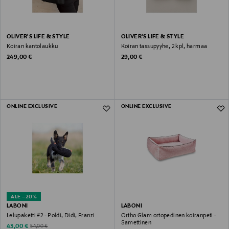
OLIVER'S LIFE & STYLE
OLIVER'S LIFE & STYLE
Koiran kantolaukku
Koiran tassupyyhe, 2 kpl, harmaa
Original Price
Original Price
249,00 €
29,00 €
ONLINE EXCLUSIVE
ONLINE EXCLUSIVE
ALE –20%
LABONI
LABONI
Lelupaketti #2 - Poldi, Didi, Franzi
Ortho Glam ortopedinen koiranpeti -
Samettinen
Discounted Price
Original Price
43,00 €
54,00 €