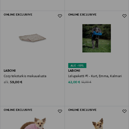
ONLINE EXCLUSIVE
ONLINE EXCLUSIVE
ALE –19%
LABONI
LABONI
Cozy tekoturkis makuualusta
Lelupaketti #1 - Kurt, Emma, Kalmari
Original Price
Discounted Price
alk.
Original Price
59,00 €
42,00 €
52,00 €
ONLINE EXCLUSIVE
ONLINE EXCLUSIVE