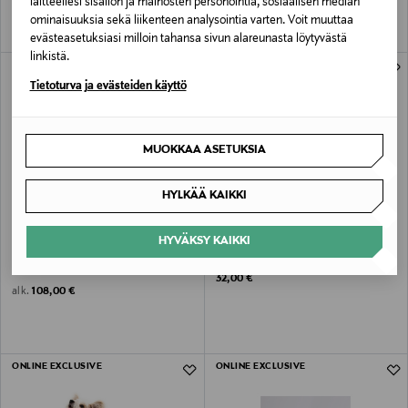
laitteellesi sisällön ja mainosten personointia, sosiaalisen median
ominaisuuksia sekä liikenteen analysointia varten. Voit muuttaa
evästeasetuksiasi milloin tahansa sivun alareunasta löytyvästä
linkistä.
ONLINE EXCLUSIVE
ONLINE EXCLUSIVE
Tietoturva ja evästeiden käyttö
MUOKKAA ASETUKSIA
HYLKÄÄ KAIKKI
HYVÄKSY KAIKKI
STUDIO ANIMAUX
STHLM DOGSPA
Marmorinen design ruokakulho -
Sensitive turkinhoitoaine
Vihreä
Original Price
32,00 €
Original Price
alk.
108,00 €
ONLINE EXCLUSIVE
ONLINE EXCLUSIVE