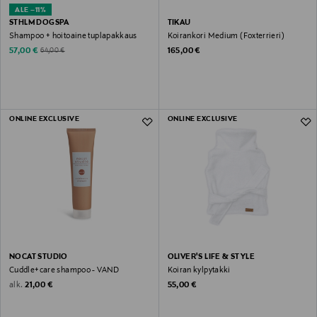
ALE –11%
STHLM DOGSPA
TIKAU
Shampoo + hoitoaine tuplapakkaus
Koirankori Medium (Foxterrieri)
Discounted Price
Original Price
Original Price
57,00 €
165,00 €
64,00 €
ONLINE EXCLUSIVE
ONLINE EXCLUSIVE
NOCAT STUDIO
OLIVER'S LIFE & STYLE
Cuddle+care shampoo - VAND
Koiran kylpytakki
Original Price
Original Price
alk.
21,00 €
55,00 €