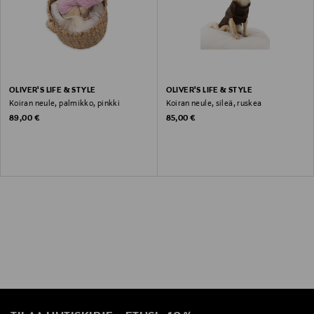
OLIVER'S LIFE & STYLE
OLIVER'S LIFE & STYLE
Koiran neule, palmikko, pinkki
Koiran neule, sileä, ruskea
Original Price
Original Price
89,00 €
85,00 €