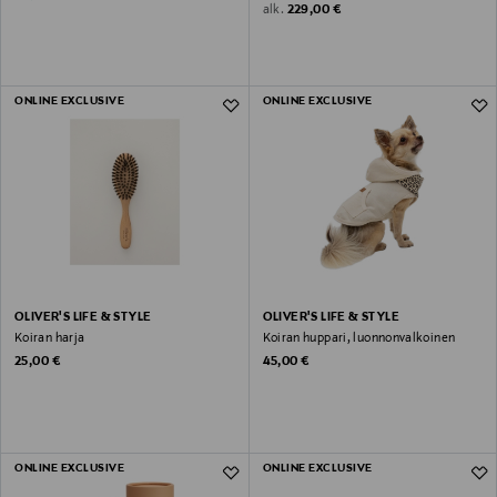
Original Price
alk.
229,00 €
ONLINE EXCLUSIVE
ONLINE EXCLUSIVE
OLIVER'S LIFE & STYLE
OLIVER'S LIFE & STYLE
Koiran harja
Koiran huppari, luonnonvalkoinen
Original Price
Original Price
25,00 €
45,00 €
ONLINE EXCLUSIVE
ONLINE EXCLUSIVE