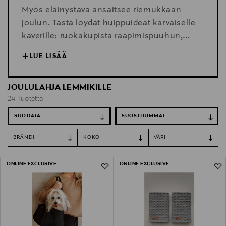
Myös eläinystävä ansaitsee riemukkaan
joulun. Tästä löydät huippuideat karvaiselle
kaverille: ruokakupista raapimispuuhun,
tassuvoiteesta talutushihnaan. Tutustu
LUE LISÄÄ
valikoimaan ja tee lemmikillesi lahjatilaus jo
tänään.
JOULULAHJA LEMMIKILLE
24 Tuotetta
SUODATA
BRÄNDI
KOKO
VÄRI
24 Tuotetta
ONLINE EXCLUSIVE
ONLINE EXCLUSIVE