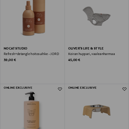
NOCAT STUDIO
OLIVER'S LIFE & STYLE
Refresh+detangle hoitosuihke - JORD
Koiran huppari, vaaleanharmaa
Original Price
Original Price
39,00 €
45,00 €
ONLINE EXCLUSIVE
ONLINE EXCLUSIVE