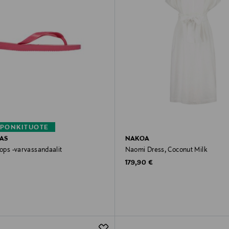
PONKITUOTE
AS
NAKOA
lops -varvassandaalit
Naomi Dress, Coconut Milk
rice
Original Price
179,90 €