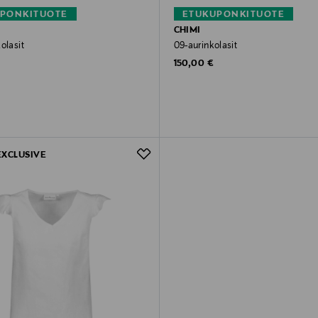
PONKITUOTE
ETUKUPONKITUOTE
CHIMI
olasit
09-aurinkolasit
rice
Original Price
150,00 €
EXCLUSIVE