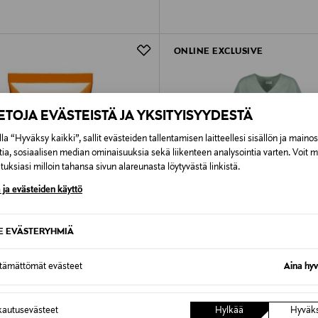
ONLINE EXCLUSIVE
IETOJA EVÄSTEISTÄ JA YKSITYISYYDESTÄ
la “Hyväksy kaikki”, sallit evästeiden tallentamisen laitteellesi sisällön ja maino
tia, sosiaalisen median ominaisuuksia sekä liikenteen analysointia varten. Voit 
uksiasi milloin tahansa sivun alareunasta löytyvästä linkistä.
 ja evästeiden käyttö
SE EVÄSTERYHMIÄ
ttämättömät evästeet
Aina hyv
NAKOA
autusevästeet
Hylkää
Hyväk
Dry Touch Sun Care Cream SPF
Naomi Dress, Desert Sage