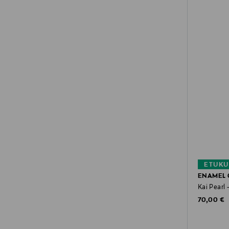
ETUKU
ENAMEL
Kai Pearl 
Original P
70,00 €