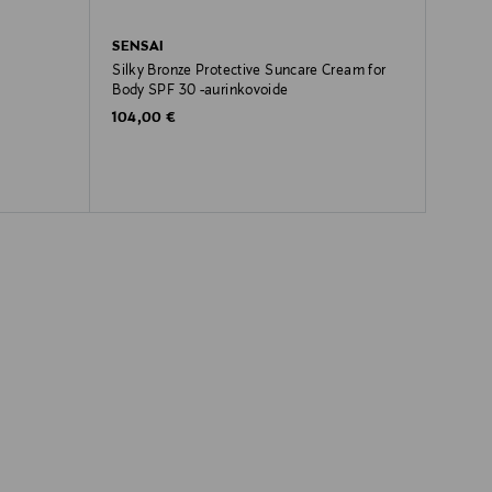
SENSAI
Silky Bronze Protective Suncare Cream for
Body SPF 30 -aurinkovoide
Original Price
104,00 €