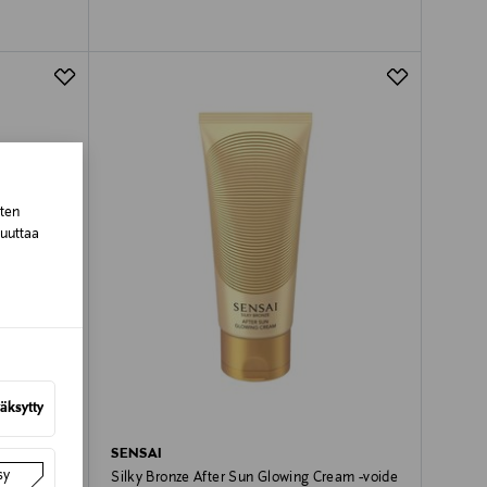
sten
muuttaa
äksytty
SENSAI
sy
Silky Bronze After Sun Glowing Cream -voide