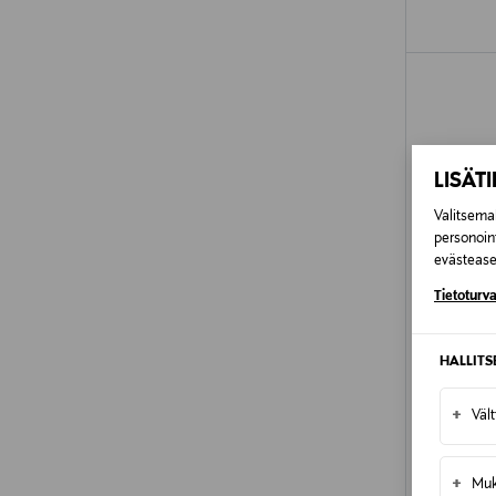
LISÄT
Valitsemal
personoin
evästeaset
Tietoturva
HALLIT
+
Väl
CLARINS
+
Muk
Sun Face 