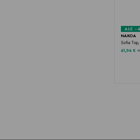
ALE –
NAKOA
Sofia Top,
Discounte
Or
41,94 €
6