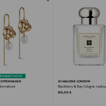
PONKITUOTE
 COPENHAGEN
JO MALONE LONDON
-korvakorut
Blackberry & Bay Cologne -tuoksu
rice
Original Price
105,00 €