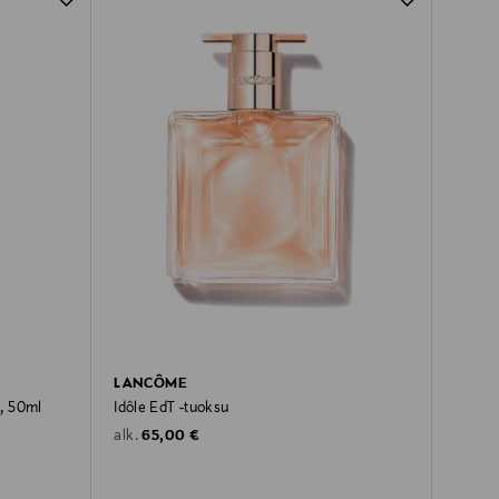
LANCÔME
, 50ml
Idôle EdT -tuoksu
Original Price
65,00 €
alk.