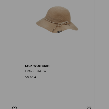
JACK WOLFSKIN
TRAVEL HAT W
Original Price
39,95 €