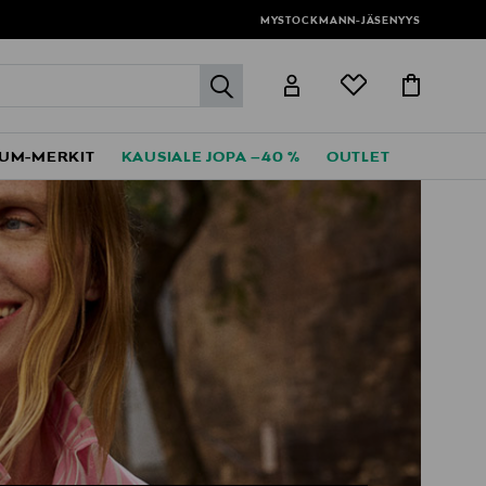
MYSTOCKMANN-JÄSENYYS
label.header.go
UM-MERKIT
KAUSIALE JOPA –40 %
OUTLET