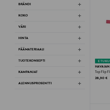
BRÄNDI
KOKO
VÄRI
HINTA
PÄÄMATERIAALI
TUOTEKONSEPTI
ETUKU
HAVAIAN
Top Flip F
KAMPANJAT
Original P
28,90 €
ALENNUSPROSENTTI