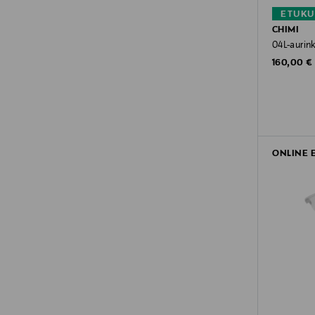
ETUKU
CHIMI
04L-aurink
Original P
160,00 €
ONLINE 