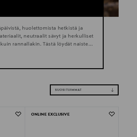
päivistä, huolettomista hetkistä ja
iaalit, neutraalit sävyt ja herkulliset
ä kuin rannallakin. Tästä löydät naisten
apäiviin ja ikimuistoisiin iltoihin.
SUOSITUIMMAT
ONLINE EXCLUSIVE