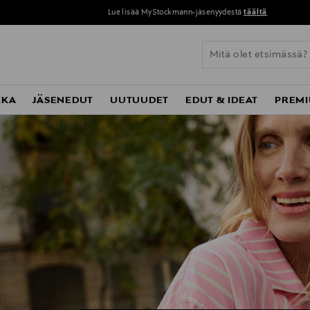
Lue lisää MyStockmann-jäsenyydestä
täältä
KKA
JÄSENEDUT
UUTUUDET
EDUT & IDEAT
PREMI