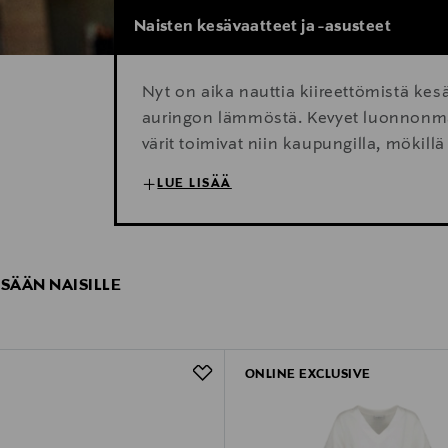
Naisten kesävaatteet ja -asusteet
Nyt on aika nauttia kiireettömistä kesä
auringon lämmöstä. Kevyet luonnonmater
värit toimivat niin kaupungilla, mökill
kesävaatteet ja -asusteet leppoisiin lom
LUE LISÄÄ
ESÄÄN NAISILLE
ONLINE EXCLUSIVE