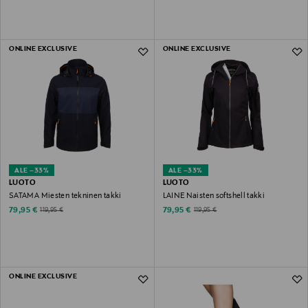
ONLINE EXCLUSIVE
ONLINE EXCLUSIVE
ALE –33%
ALE –33%
LUOTO
LUOTO
SATAMA Miesten tekninen takki
LAINE Naisten softshell takki
Discounted Price
Discounted Price
Original Price
Original Price
79,95 €
79,95 €
119,95 €
119,95 €
ONLINE EXCLUSIVE