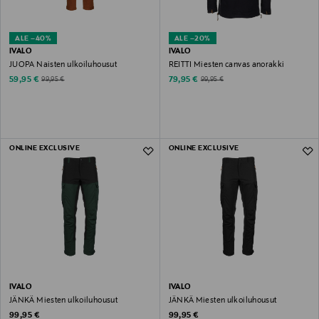
ALE –40%
ALE –20%
IVALO
IVALO
JUOPA Naisten ulkoiluhousut
REITTI Miesten canvas anorakki
Discounted Price
Discounted Price
Original Price
Original Price
59,95 €
79,95 €
99,95 €
99,95 €
ONLINE EXCLUSIVE
ONLINE EXCLUSIVE
IVALO
IVALO
JÄNKÄ Miesten ulkoiluhousut
JÄNKÄ Miesten ulkoiluhousut
Original Price
Original Price
99,95 €
99,95 €