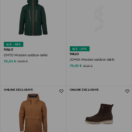
ALE –38%
ALE –20%
IVALO
IVALO
OHTO Miesten outdoor-takki
JOHKA Miesten outdoor-takki
Discounted Price
Original Price
79,95 €
129,95 €
Discounted Price
Original Price
79,95 €
99,95 €
ONLINE EXCLUSIVE
ONLINE EXCLUSIVE