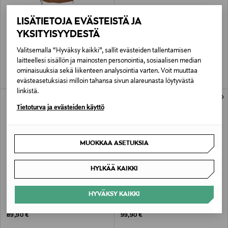
ALE –20%
ALE –53%
LISÄTIETOJA EVÄSTEISTÄ JA
IVALO
POMAR
YKSITYISYYDESTÄ
REITTI Miesten canvas anorakki
KATAJA Naisten vegaaniset GORE-TEX
Chelsea nilkkurit
Discounted Price
Original Price
79,95 €
99,95 €
Valitsemalla “Hyväksy kaikki”, sallit evästeiden tallentamisen
Discounted Price
Original Price
84,50 €
179,00 €
laitteellesi sisällön ja mainosten personointia, sosiaalisen median
ominaisuuksia sekä liikenteen analysointia varten. Voit muuttaa
evästeasetuksiasi milloin tahansa sivun alareunasta löytyvästä
linkistä.
Tietoturva ja evästeiden käyttö
MUOKKAA ASETUKSIA
HYLKÄÄ KAIKKI
ETUKUPONKITUOTE
ETUKUPONKITUOTE
HYVÄKSY KAIKKI
STOCKMANN SILK
STOCKMANN SILK
Bea-silkkipaita
Bella-silkkileggingsit
Original Price
Original Price
89,90 €
99,90 €