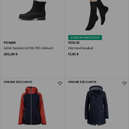
ETUKUPONKITUOTE
POMAR
VOGUE
AAVA Naisten GORE-TEX nilkkurit
Merinovillasukat
Original Price
Original Price
205,00 €
17,95 €
ONLINE EXCLUSIVE
ONLINE EXCLUSIVE