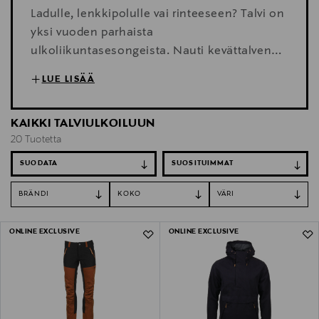
Ladulle, lenkkipolulle vai rinteeseen? Talvi on
yksi vuoden parhaista
ulkoliikuntasesongeista. Nauti kevättalven
upeista keleistä ja valitse tästä kauden
LUE LISÄÄ
parhaat ulkoiluvaatteet, kengät ja asusteet.
KAIKKI TALVIULKOILUUN
20 Tuotetta
SUODATA
BRÄNDI
KOKO
VÄRI
20 Tuotetta
ONLINE EXCLUSIVE
ONLINE EXCLUSIVE