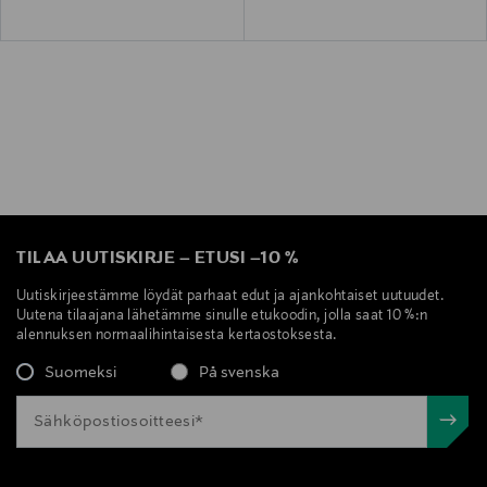
TILAA UUTISKIRJE
–
ETUSI
–
10 %
Uutiskirjeestämme löydät parhaat edut ja ajankohtaiset uutuudet.
Uutena tilaajana lähetämme sinulle etukoodin, jolla saat 10 %:n
alennuksen normaalihintaisesta kertaostoksesta.
Suomeksi
På svenska