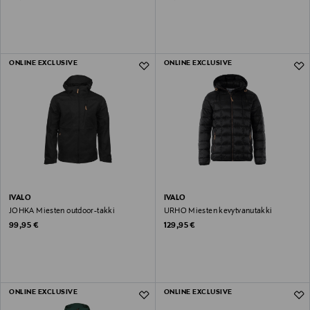
ONLINE EXCLUSIVE
ONLINE EXCLUSIVE
IVALO
IVALO
JOHKA Miesten outdoor-takki
URHO Miesten kevytvanutakki
Original Price
Original Price
99,95 €
129,95 €
ONLINE EXCLUSIVE
ONLINE EXCLUSIVE