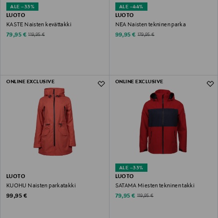
ALE –33%
ALE –44%
LUOTO
LUOTO
KASTE Naisten kevättakki
NEA Naisten tekninen parka
Discounted Price
Discounted Price
Original Price
Original Price
79,95 €
99,95 €
119,95 €
179,95 €
ONLINE EXCLUSIVE
ONLINE EXCLUSIVE
ALE –33%
LUOTO
LUOTO
KUOHU Naisten parkatakki
SATAMA Miesten tekninen takki
Original Price
Discounted Price
Original Price
99,95 €
79,95 €
119,95 €