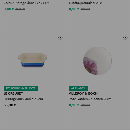
Colour Storage -laatikko 24 cm
Tundra-juomalasi 29 cl
Discounted Price
Discounted Price
Original Price
Original Price
9,00 €
11,90 €
26,90 €
30,90 €
ETUKUPONKITUOTE
ALE –60%
LE CREUSET
VILLEROY & BOCH
Heritage-uunivuoka 26 cm
Rose Garden -lautanen 21 cm
Original Price
Discounted Price
Original Price
58,00 €
11,90 €
29,90 €