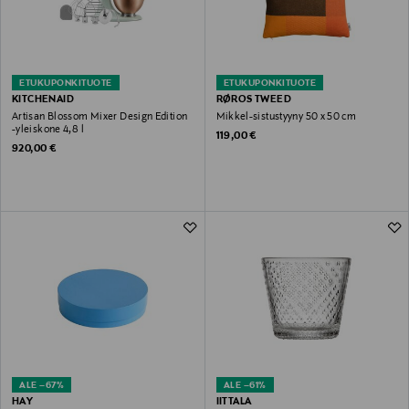
ETUKUPONKITUOTE
ETUKUPONKITUOTE
KITCHENAID
RØROS TWEED
Artisan Blossom Mixer Design Edition
Mikkel-sistustyyny 50 x 50 cm
-yleiskone 4,8 l
Original Price
119,00 €
Original Price
920,00 €
ALE –67%
ALE –61%
HAY
IITTALA