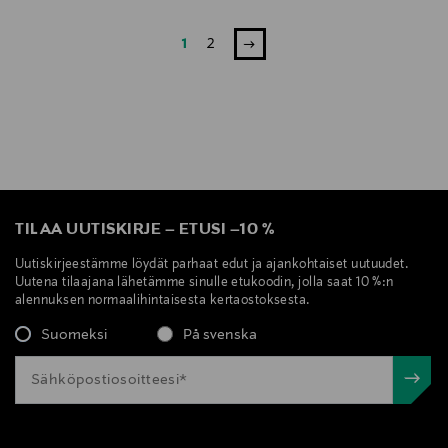
1
2
TILAA UUTISKIRJE
–
ETUSI
–
10 %
Uutiskirjeestämme löydät parhaat edut ja ajankohtaiset uutuudet.
Uutena tilaajana lähetämme sinulle etukoodin, jolla saat 10 %:n
alennuksen normaalihintaisesta kertaostoksesta.
Suomeksi
På svenska