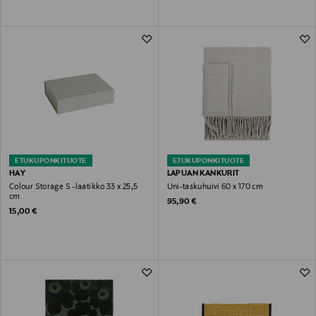
ETUKUPONKITUOTE
ETUKUPONKITUOTE
HAY
LAPUAN KANKURIT
Colour Storage S -laatikko 33 x 25,5
Uni-taskuhuivi 60 x 170 cm
cm
Original Price
95,90 €
Original Price
15,00 €