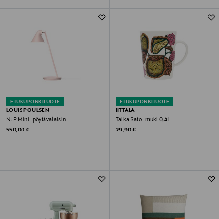
ETUKUPONKITUOTE
ETUKUPONKITUOTE
LOUIS POULSEN
IITTALA
NJP Mini -pöytävalaisin
Taika Sato -muki 0,4 l
Original Price
Original Price
550,00 €
29,90 €