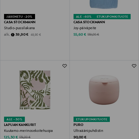
JÄSENETU –20%
ALE –60%
ETUKUPONKITUOTE
CASA STOCKMANN
CASA STOCKMANN
Studio-pussilakana
Joy-päiväpeite
Discounted Price
Original Price
Discounted Price
alk.
Original Price
39,90 €
55,60 €
139,00 €
49,90 €
ALE –30%
ETUKUPONKITUOTE
LAPUAN KANKURIT
PURO
Kuutamo-merinosekoitehuopa
Ultraäänipuhdistin
Discounted Price
Original Price
Original Price
125,30 €
90,00 €
179,00 €