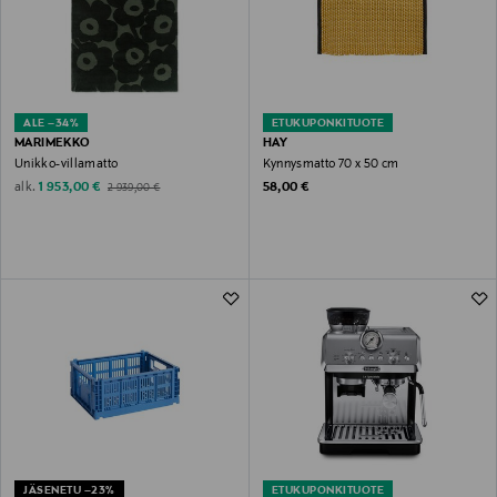
ALE –34%
ETUKUPONKITUOTE
MARIMEKKO
HAY
Unikko-villamatto
Kynnysmatto 70 x 50 cm
Discounted Price
Original Price
Original Price
alk.
1 953,00 €
58,00 €
2 939,00 €
JÄSENETU –23%
ETUKUPONKITUOTE