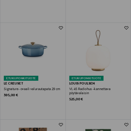
ETUKUPONKITUOTE
ETUKUPONKITUOTE
LE CREUSET
LOUIS POULSEN
Signature- ovaali valurautapata 29 cm
VL 45 Radiohus -kannettava
pöytävalaisin
Original Price
395,00 €
Original Price
525,00 €