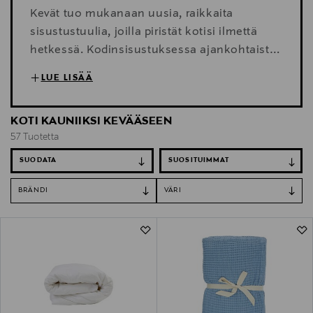
Kevät tuo mukanaan uusia, raikkaita
sisustustuulia, joilla piristät kotisi ilmettä
hetkessä. Kodinsisustuksessa ajankohtaista
juuri nyt ovat luonnonläheisyys, hillitty
LUE LISÄÄ
luksus ja leikkisyys. Päivitä nyt kotisi
valoisaan vuodenaikaan.
KOTI KAUNIIKSI KEVÄÄSEEN
57 Tuotetta
SUODATA
BRÄNDI
VÄRI
57 Tuotetta