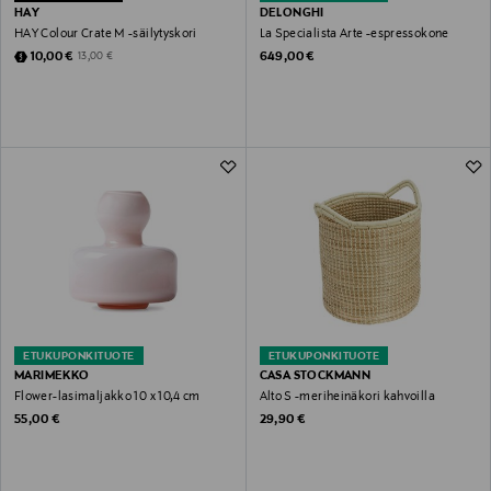
HAY
DELONGHI
HAY Colour Crate M -säilytyskori
La Specialista Arte -espressokone
Discounted Price
Original Price
Original Price
10,00 €
649,00 €
13,00 €
ETUKUPONKITUOTE
ETUKUPONKITUOTE
MARIMEKKO
CASA STOCKMANN
Flower-lasimaljakko 10 x 10,4 cm
Alto S -meriheinäkori kahvoilla
Original Price
Original Price
55,00 €
29,90 €