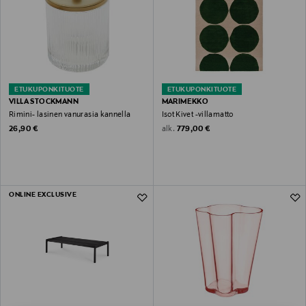
ETUKUPONKITUOTE
ETUKUPONKITUOTE
VILLA STOCKMANN
MARIMEKKO
Rimini- lasinen vanurasia kannella
Isot Kivet -villamatto
Original Price
Original Price
alk.
26,90 €
779,00 €
ONLINE EXCLUSIVE