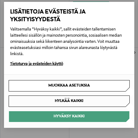
ETUKUPONKITUOTE
ETHNICRAFT
IITTALA
LISÄTIETOJA EVÄSTEISTÄ JA
Jack ulkokaluste sohvapöytä
Aalto-maljakko 270 mm
YKSITYISYYDESTÄ
Original Price
Original Price
939,00 €
360,00 €
Valitsemalla “Hyväksy kaikki”, sallit evästeiden tallentamisen
laitteellesi sisällön ja mainosten personointia, sosiaalisen median
ominaisuuksia sekä liikenteen analysointia varten. Voit muuttaa
evästeasetuksiasi milloin tahansa sivun alareunasta löytyvästä
linkistä.
Tietoturva ja evästeiden käyttö
MUOKKAA ASETUKSIA
HYLKÄÄ KAIKKI
JÄSENETU –25%
ETUKUPONKITUOTE
HAY
VM CARPET
HYVÄKSY KAIKKI
HAY Colour Crate S -säilytyskori
Samettimatto
Discounted Price
Original Price
alk.
Original Price
4,50 €
649,00 €
6,00 €