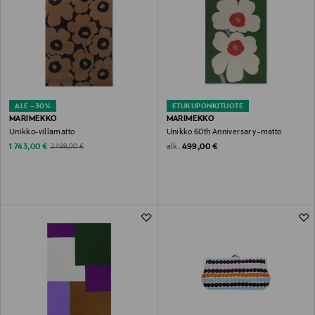
ALE –30%
ETUKUPONKITUOTE
MARIMEKKO
MARIMEKKO
Unikko-villamatto
Unikko 60th Anniversary -matto
Discounted Price
Original Price
alk.
Original Price
1 743,00 €
499,00 €
2 499,00 €