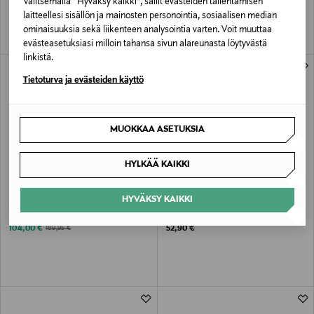
Valitsemalla “Hyväksy kaikki”, sallit evästeiden tallentamisen
laitteellesi sisällön ja mainosten personointia, sosiaalisen median
ominaisuuksia sekä liikenteen analysointia varten. Voit muuttaa
evästeasetuksiasi milloin tahansa sivun alareunasta löytyvästä
linkistä.
ONLINE EXCLUSIVE
Tietoturva ja evästeiden käyttö
MUOKKAA ASETUKSIA
HYLKÄÄ KAIKKI
ALE –45%
ETUKUPONKITUOTE
HYVÄKSY KAIKKI
JACK WOLFSKIN
STONZ
GLEELY 2L INS OVERALL K
Toddler Booties -ensijalkineet
Discounted Price
Original Price
Original Price
104,00 €
52,90 €
189,95 €