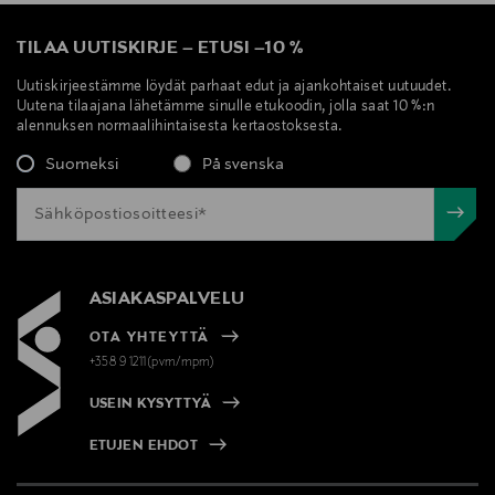
TILAA UUTISKIRJE
–
ETUSI
–
10 %
Uutiskirjeestämme löydät parhaat edut ja ajankohtaiset uutuudet.
Uutena tilaajana lähetämme sinulle etukoodin, jolla saat 10 %:n
alennuksen normaalihintaisesta kertaostoksesta.
Suomeksi
På svenska
ASIAKASPALVELU
OTA YHTEYTTÄ
+358 9 1211(pvm/mpm)
USEIN KYSYTTYÄ
ETUJEN EHDOT