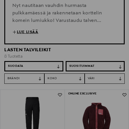
Nyt nautitaan vauhdin hurmasta
pulkkamäessä ja rakennetaan korttelin
komein lumiukko! Varustaudu talven
lumileikkeihin säänkestävillä toppavaatteilla,
LUE LISÄÄ
lämpimillä kerrastoilla, käytännöllisillä
kengillä ja kivoilla asusteilla.
LASTEN TALVILEIKIT
8 Tuotetta
SUODATA
BRÄNDI
KOKO
VÄRI
8 Tuotetta
ONLINE EXCLUSIVE