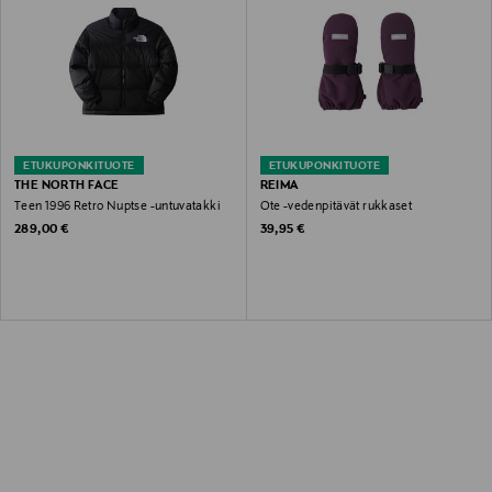
ETUKUPONKITUOTE
ETUKUPONKITUOTE
THE NORTH FACE
REIMA
Teen 1996 Retro Nuptse -untuvatakki
Ote -vedenpitävät rukkaset
Original Price
Original Price
289,00 €
39,95 €