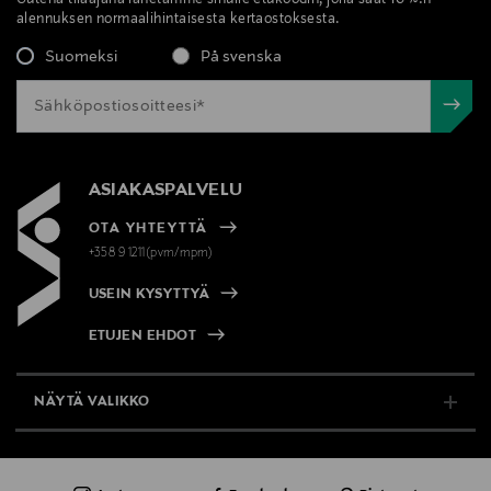
alennuksen normaalihintaisesta kertaostoksesta.
Suomeksi
På svenska
ASIAKASPALVELU
OTA YHTEYTTÄ
+358 9 1211(pvm/mpm)
USEIN KYSYTTYÄ
ETUJEN EHDOT
NÄYTÄ VALIKKO
TUKI & INFO