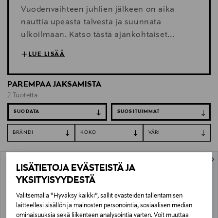
Vuodenvaihteen juhlien jälkeen on aika
nauttia upeasta talvesta ja suunnata
ulkoilmaan. Katso tästä ajankohtaiset
ulkoilutekstiilit ja tarvikkeet sekä jooga- ja
LUE LISÄÄ
sisäliikuntavälineet. Tutustu ja tilaa!
PAREMPAA JAKSAMISTA
2 Tuotetta
SUODATA
BRÄNDI
KOKO
VÄRI
2 Tuotetta
LISÄTIETOJA EVÄSTEISTÄ JA
YKSITYISYYDESTÄ
Valitsemalla “Hyväksy kaikki”, sallit evästeiden tallentamisen
laitteellesi sisällön ja mainosten personointia, sosiaalisen median
ominaisuuksia sekä liikenteen analysointia varten. Voit muuttaa