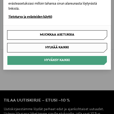
evästeasetuksiasi milloin tahansa sivun alareunasta löytyvästä
linkistä.
ETUKUPONKITUOTE
ETUKUPONKITUOTE
Tietoturva ja evästeiden käyttö
STOCKMANN SILK
STOCKMANN SILK
Bella-silkkileggingsit
Bea-silkkipaita
Original Price
Original Price
99,90 €
89,90 €
MUOKKAA ASETUKSIA
HYLKÄÄ KAIKKI
HYVÄKSY KAIKKI
TILAA UUTISKIRJE
–
ETUSI
–
10 %
Uutiskirjeestämme löydät parhaat edut ja ajankohtaiset uutuudet.
Uutena tilaajana lähetämme sinulle etukoodin, jolla saat 10 %:n