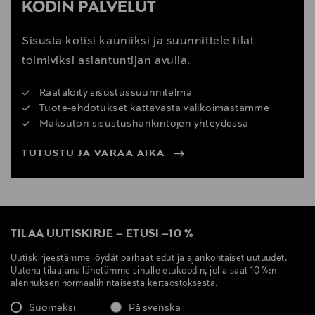
KODIN PALVELUT
Sisusta kotisi kauniiksi ja suunnittele tilat
toimiviksi asiantuntijan avulla.
Räätälöity sisustussuunnitelma
Tuote-ehdotukset kattavasta valikoimastamme
Maksuton sisustushankintojen yhteydessä
TUTUSTU JA VARAA AIKA
TILAA UUTISKIRJE
–
ETUSI
–
10 %
Uutiskirjeestämme löydät parhaat edut ja ajankohtaiset uutuudet.
Uutena tilaajana lähetämme sinulle etukoodin, jolla saat 10 %:n
alennuksen normaalihintaisesta kertaostoksesta.
Suomeksi
På svenska