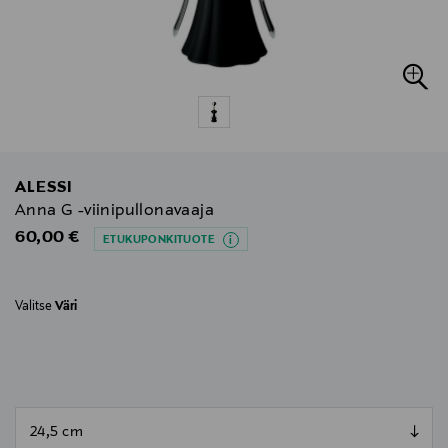
ALESSI
Anna G -viinipullonavaaja
Original Price
60,00 €
ETUKUPONKITUOTE
Valitse
Väri
null
null