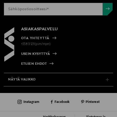
ASIAKASPALVELU
OTA YHTEYTTÄ
+358 9 1211(pvm/mpm)
USEIN KYSYTTYÄ
ETUJEN EHDOT
NÄYTÄ VALIKKO
TUKI & INFO
Instagram
Facebook
Pinterest
AJANKOHTAISTA
PALVELUT