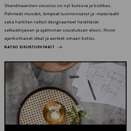
Skandinaavinen sisustus on nyt kutsuva ja kodikas.
Pehmeät muodot, lempeät luonnonsävyt ja -materiaalit
sekä harkiten valitut designaarteet herättävät
selkeälinjaisen ja ajattoman sisustuksen eloon. Poimi
ajankohtaiset ideat ja aarteet omaan kotiisi.
KATSO SISUSTUSVINKIT
NÄYTÄ VÄHEMMÄN
KATSO SISUSTUSVINKIT