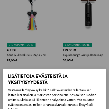
Valmistusmaa
Italia
Valmistaja
ALESSI S.P.A
Valmistajan osoite
ETUKUPONKITUOTE
ETUKUPONKITUOTE
ALESSI
EVA SOLO
VIA PRIVATA ALESSI, 6, I-28882, DI OMEGNA VB,
Anna G. -korkkiruuvi 24,5 x 7 cm
Liquid Lounge -viinipullonavaaja
CRUSINALLO, ITALY
Original Price
Original Price
95,00 €
34,95 €
Digitaalinen osoite
LISÄTIETOJA EVÄSTEISTÄ JA
alice.nesti@alessi.com
YKSITYISYYDESTÄ
Avainsanat
Valitsemalla “Hyväksy kaikki”, sallit evästeiden tallentamisen
LISÄÄ KIINNOSTAVIA
laitteellesi sisällön ja mainosten personointia, sosiaalisen median
Korkkiruuvi
ominaisuuksia sekä liikenteen analysointia varten. Voit muuttaa
TUOTTEITA
evästeasetuksiasi milloin tahansa sivun alareunasta löytyvästä