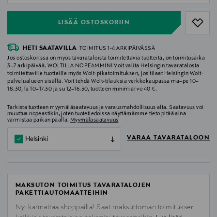
LISÄÄ OSTOSKORIIN
HETI SAATAVILLA
TOIMITUS 1-4 ARKIPÄIVÄSSÄ
Jos ostoskorissa on myös tavarataloista toimitettavia tuotteita, on toimitusaika
3–7 arkipäivää. WOLTILLA NOPEAMMIN! Voit valita Helsingin tavaratalosta
toimitettaville tuotteille myös Wolt-pikatoimituksen, jos tilaat Helsingin Wolt-
palvelualueen sisällä. Voit tehdä Wolt-tilauksia verkkokaupassa ma–pe 10–
18.30, la 10–17.30 ja su 12–16.30, tuotteen minimiarvo 40 €.
Tarkista tuotteen myymäläsaatavuus ja varausmahdollisuus alta. Saatavuus voi
muuttua nopeastikin, joten tuotetiedoissa näyttämämme tieto pitää aina
varmistaa paikan päällä.
Myymäläsaatavuus
VARAA TAVARATALOON
Helsinki
MAKSUTON TOIMITUS TAVARATALOJEN
PAKETTIAUTOMAATTEIHIN
Nyt kannattaa shoppailla! Saat maksuttoman toimituksen